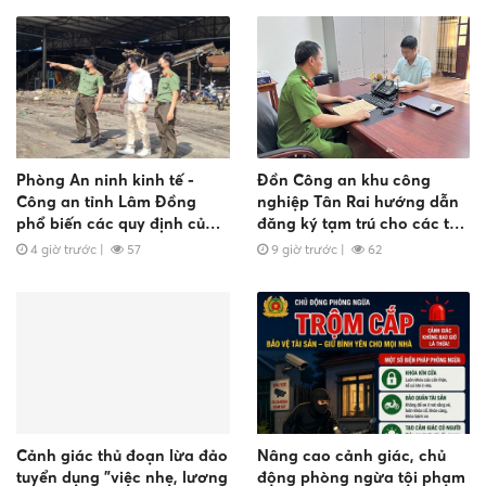
Phòng An ninh kinh tế -
Đồn Công an khu công
Công an tỉnh Lâm Đồng
nghiệp Tân Rai hướng dẫn
phổ biến các quy định của
đăng ký tạm trú cho các tổ
pháp luật về bảo vệ môi
chức, doanh nghiệp và
4 giờ trước
|
57
9 giờ trước
|
62
trường
người nước ngoài
Cảnh giác thủ đoạn lừa đảo
Nâng cao cảnh giác, chủ
tuyển dụng "việc nhẹ, lương
động phòng ngừa tội phạm