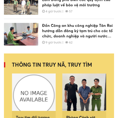
pháp luật về bảo vệ môi trường
4 giờ trước
|
57
Đồn Công an khu công nghiệp Tân Rai
hướng dẫn đăng ký tạm trú cho các tổ
chức, doanh nghiệp và người nước
ngoài
9 giờ trước
|
62
THÔNG TIN TRUY NÃ, TRUY TÌM
Truy tìm đối tượng
Phòng Cảnh sát