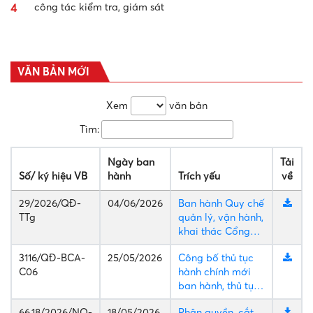
THỐNG KÊ TRUY CẬP
Đang online:
662
Hôm nay:
22594
Trong tuần:
227005
Trong tháng
:
917364
Tổng truy cập:
24122507
CẢNH ĐẸP LÂM ĐỒNG