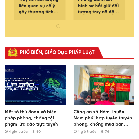
liên quan vụ cố ý
hình sự bắt giữ đối
g
gây thương tích
tượng truy nã đặc
trên địa bàn xã Sơn
biệt nguy hiểm
Mỹ
PHỔ BIẾN, GIÁO DỤC PHÁP LUẬT
Một số thủ đoạn và biện
Công an xã Hàm Thuận
pháp phòng, chống tội
Nam phối hợp tuyên truyền
phạm lừa đảo trực tuyến
phòng, chống mua bán
người
4 giờ trước
|
60
4 giờ trước
|
76