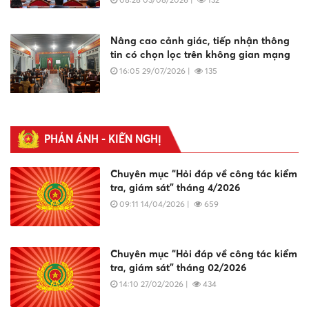
Nâng cao cảnh giác, tiếp nhận thông
tin có chọn lọc trên không gian mạng
16:05 29/07/2026
|
135
Giữ gìn đạo lý “Uống nước nhớ
nguồn”, trân trọng những hy sinh vì Tổ
PHẢN ÁNH - KIẾN NGHỊ
quốc
13:30 27/07/2026
|
90
Chuyên mục “Hỏi đáp về công tác kiểm
tra, giám sát” tháng 4/2026
09:11 14/04/2026
|
659
Nhận diện thủ đoạn núp bóng “phản
biện”, “khai phóng” để xuyên tạc lịch
sử và lãnh tụ
14:40 09/07/2026
|
231
Chuyên mục “Hỏi đáp về công tác kiểm
tra, giám sát” tháng 02/2026
14:10 27/02/2026
|
434
Công an tỉnh Lâm Đồng xử lý 02
trường hợp đăng tải thông tin sai sự