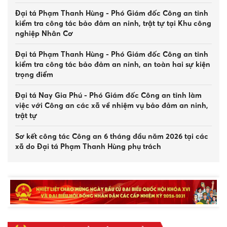
Phân trại quản lý phạm nhân, Trại tạm
Đại tá Phạm Thanh Hùng - Phó Giám đốc Công an tỉnh
giam số 3 Công an tỉnh Lâm Đồng
4 giờ trước
|
34
kiểm tra công tác bảo đảm an ninh, trật tự tại Khu công
nghiệp Nhân Cơ
Đại tá Phạm Thanh Hùng - Phó Giám đốc Công an tỉnh
kiểm tra công tác bảo đảm an ninh, an toàn hai sự kiện
trọng điểm
Đại tá Nay Gia Phú - Phó Giám đốc Công an tỉnh làm
việc với Công an các xã về nhiệm vụ bảo đảm an ninh,
trật tự
Sơ kết công tác Công an 6 tháng đầu năm 2026 tại các
xã do Đại tá Phạm Thanh Hùng phụ trách
Đại tá Nay Gia Phú làm việc với Công an các xã Tà
Hine, Tà Năng và Quảng Lập
Bộ trưởng Lương Tam Quang gửi Thư chúc mừng nhân
dịp kỷ niệm Ngày truyền thống lực lượng Cảnh sát
Một số thủ đoạn và biện pháp phòng,
nhân dân
chống tội phạm lừa đảo trực tuyến