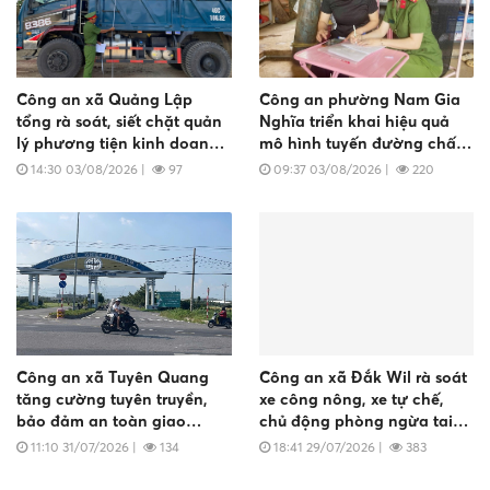
Công an xã Quảng Lập
Công an phường Nam Gia
tổng rà soát, siết chặt quản
Nghĩa triển khai hiệu quả
lý phương tiện kinh doanh
mô hình tuyến đường chấp
vận tải
hành tốt trật tự đô thị, an
14:30 03/08/2026
|
97
09:37 03/08/2026
|
220
toàn giao thông
Công an xã Tuyên Quang
Công an xã Đắk Wil rà soát
tăng cường tuyên truyền,
xe công nông, xe tự chế,
bảo đảm an toàn giao
chủ động phòng ngừa tai
thông đối với xe đưa đón
nạn giao thông
11:10 31/07/2026
|
134
18:41 29/07/2026
|
383
công nhân tại Khu công
nghiệp