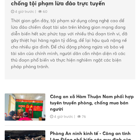
chống tội phạm lừa đảo trực tuyến
4 giờ trước
|
60
Thời gian gần đây, tội phạm sử dụng công nghệ cao để
lừa đảo chiếm đoạt tài sản trên không gian mạng đang
diễn biến hết sức phức tạp với nhiều thủ đoạn tinh vi, đã
gây thiệt hại hàng ngàn tỷ đồng, để lại hậu quả nặng nề
cho nhiều gia đình. Để chủ động phòng ngừa và bảo vệ
tài sản của chính mình, người dân cần nhận diện rõ các
thủ đoạn phổ biến và thực hiện nghiêm ngặt các biện
pháp phòng tránh.
Công an xã Hàm Thuận Nam phối hợp
tuyên truyền phòng, chống mua bán
người
4 giờ trước
|
76
Phòng An ninh kinh tế - Công an tỉnh
Lâm Đồng phổ biến các quy định của