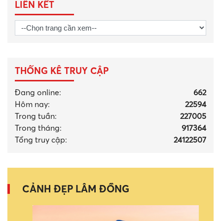
Quản lý ngành nghề đầu tư kinh doanh có điều kiện
về an ninh, trật tự (6)
Quản lý vũ khí, vật liệu nổ và công cụ hỗ trợ (26)
Quản lý xuất nhập cảnh (31)
Lĩnh vực nộp phạt vi phạm hành chính giao thông
(3)
Định danh và xác thực điện tử (12)
Quản lý, sử dụng pháo (1)
Kiểm tra kiến thức pháp luật về trật tự, an toàn giao
thông đường bộ (1)
Lý lịch tư pháp (3)
Sát hạch, cấp giấy phép lái xe (9)
Tổ chức cai nghiện ma túy và quản lý sau cai nghiện
ma túy (6)