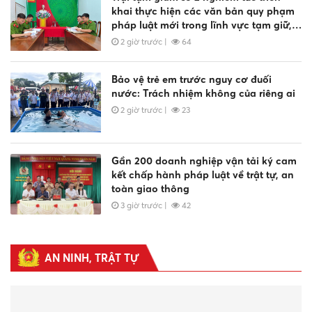
khai thực hiện các văn bản quy phạm
pháp luật mới trong lĩnh vực tạm giữ,
tạm giam và thi hành án hình sự
2 giờ trước
|
64
Bảo vệ trẻ em trước nguy cơ đuối
nước: Trách nhiệm không của riêng ai
2 giờ trước
|
23
Gần 200 doanh nghiệp vận tải ký cam
kết chấp hành pháp luật về trật tự, an
toàn giao thông
3 giờ trước
|
42
Bảo đảm an ninh, trật tự, tính nghiêm
minh của pháp luật và sự an toàn tuyệt
AN NINH, TRẬT TỰ
đối cho người tiến hành tố tụng, người
tham gia tố tụng
3 giờ trước
|
41