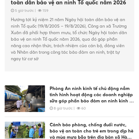
toàn dân bảo vệ an ninh Tổ quốc năm 2026
5 giờ trước
|
159
Hướng tới kỷ niệm 21 năm Ngày hội toàn dân bảo vệ an
ninh Tổ quốc (19/8/2005 – 19/8/2026), Công an xã Trường
Xuân đã phối hợp tham mưu, tổ chức Ngày hội toàn dân
bảo vệ an ninh Tổ quốc năm 2026, qua đó góp phần
nâng cao nhận thức, trách nhiệm của cán bộ, đảng viên
và Nhân dân trong công tác bảo đảm an ninh, trật tự
ngay từ cơ sở
Phòng An ninh kinh tế chủ động nắm
tình hình hoạt động các doanh nghiệp
sữa góp phần bảo đảm an ninh kinh tế
trên địa bàn tỉnh
8 giờ trước
|
60
Cảnh báo phòng, chống đuối nước,
bảo vệ an toàn cho trẻ em trong dịp hè
và mùa mưa bão trên địa bàn xã Hàm