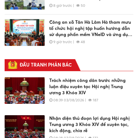
Kiệm
8 giờ trước
|
50
Công an xã Tân Hà Lâm Hà tham mưu
tổ chức hội nghị tập huấn hướng dẫn
sử dụng phần mềm VNeID và ứng dụng
nền tảng AI trong chuyển đổi số
9 giờ trước
|
48
Công an phường Mũi Né cùng người
dân tìm thấy nữ du khách sau gần 02
ĐẤU TRANH PHẢN BÁC
ngày đi lạc
17:07 07/08/2026
|
1407
Trách nhiệm công dân trước những
luận điệu xuyên tạc Hội nghị Trung
ương 3 Khóa XIV
Lực lượng Cảnh sát trật tự Công an
08:39 03/08/2026
|
187
tỉnh Lâm Đồng thi đua thực hiện “Kỷ
luật nhất - Trung thành nhất - Gần dân
nhất”
15:48 07/08/2026
|
197
Nhận diện thủ đoạn lợi dụng Hội nghị
Trung ương 3 Khóa XIV để xuyên tạc,
kích động, chia rẽ
08:28 03/08/2026
|
132