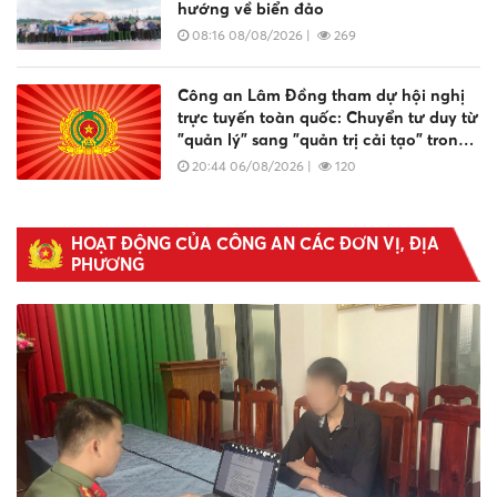
hướng về biển đảo
08:16 08/08/2026
|
269
Công an Lâm Đồng tham dự hội nghị
trực tuyến toàn quốc: Chuyển tư duy từ
"quản lý" sang "quản trị cải tạo" trong
công tác cai nghiện ma túy
20:44 06/08/2026
|
120
Lâm Đồng dự phiên họp thường kỳ
HOẠT ĐỘNG CỦA CÔNG AN CÁC ĐƠN VỊ, ĐỊA 
Ban chỉ đạo An ninh mạng quốc gia và
PHƯƠNG
hưởng ứng ngày An ninh mạng Việt
Nam 2026
20:25 06/08/2026
|
119
Lâm Đồng: Long trọng tổ chức Lễ kỷ
niệm Ngày An ninh mạng Việt Nam
năm 2026
08:57 06/08/2026
|
264