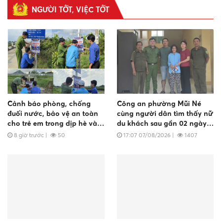
NGƯỜI TỐT, VIỆC TỐT
Cảnh báo phòng, chống
Công an phường Mũi Né
đuối nước, bảo vệ an toàn
cùng người dân tìm thấy nữ
cho trẻ em trong dịp hè và
du khách sau gần 02 ngày
mùa mưa bão trên địa bàn
đi lạc
8 giờ trước
|
50
17:07 07/08/2026
|
1407
xã Hàm Kiệm