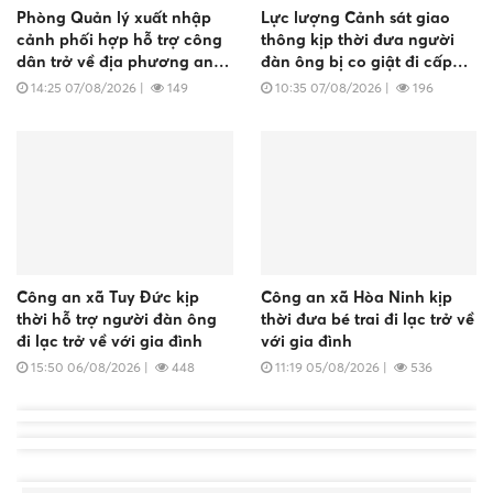
Phòng Quản lý xuất nhập
Lực lượng Cảnh sát giao
cảnh phối hợp hỗ trợ công
thông kịp thời đưa người
dân trở về địa phương an
đàn ông bị co giật đi cấp
toàn
cứu kịp thời
14:25 07/08/2026
|
149
10:35 07/08/2026
|
196
Công an xã Tuy Đức kịp
Công an xã Hòa Ninh kịp
thời hỗ trợ người đàn ông
thời đưa bé trai đi lạc trở về
đi lạc trở về với gia đình
với gia đình
15:50 06/08/2026
|
448
11:19 05/08/2026
|
536