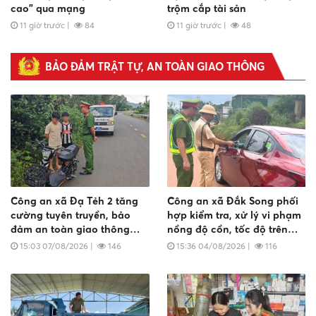
cao" qua mạng
trộm cắp tài sản
11 giờ trước
|
84
11 giờ trước
|
48
BẢO ĐẢM TRẬT TỰ, AN TOÀN GIAO THÔNG
Công an xã Đạ Tẻh 2 tăng
Công an xã Đắk Song phối
cường tuyên truyền, bảo
hợp kiểm tra, xử lý vi phạm
đảm an toàn giao thông
nồng độ cồn, tốc độ trên
cho học sinh
Tỉnh lộ 682
15:03 07/08/2026
|
146
15:36 04/08/2026
|
116