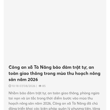
Đảng bộ Công an xã Tà Đùng chú
trọng công tác phát triển đảng viên
4 giờ trước
|
31
Công an xã Tà Năng bảo đảm trật tự, an
toàn giao thông trong mùa thu hoạch nông
sản năm 2026
10:18 07/08/2026
|
85
Nhằm bảo đảm trật tự, an toàn giao thông, phòng ngừa
tai nạn và ùn tắc trong thời điểm bước vào mùa thu
hoạch nông sản năm 2026, Công an xã Tà Năng đã chủ
động triển khai các biện pháp quản lý phương tiện, tăng