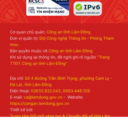
Cơ quan chủ quản:
Công an tỉnh Lâm Đồng
Đơn vị quản trị:
Đội Công nghệ Thông tin - Phòng Tham
mưu
Bản quyền thuộc về
Công an tỉnh Lâm Đồng
Khi sử dụng lại thông tin, đề nghị ghi rõ nguồn
"Trang
TTĐT Công an tỉnh Lâm Đồng"
Địa chỉ:
Số 4 đường Trần Bình Trọng, phường Cam Ly -
Đà Lạt, tỉnh Lâm Đồng
Điện thoại:
02633.822.043, 0693.446.109
E-mail:
ca@lamdong.gov.vn
- Website:
https://congan.lamdong.gov.vn
Thiết kế bởi:
Trung tâm Đổi mới sáng tạo & Chuyển đổi số tỉnh Lâm
Đồng
Đã kết nối EMC