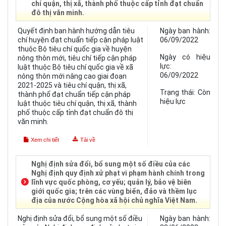
chí quận, thị xã, thành phố thuộc cấp tỉnh đạt chuẩn
đô thị văn minh.
Quyết định ban hành hướng dẫn tiêu
Ngày ban hành:
chí huyện đạt chuẩn tiếp cận pháp luật
06/09/2022
thuộc Bộ tiêu chí quốc gia về huyện
Ngày có hiệu
nông thôn mới, tiêu chí tiếp cận pháp
lực:
luật thuộc Bộ tiêu chí quốc gia về xã
06/09/2022
nông thôn mới nâng cao giai đoạn
2021-2025 và tiêu chí quận, thị xã,
Trạng thái:
Còn
thành phố đạt chuẩn tiếp cận pháp
hiệu lực
luật thuộc tiêu chí quận, thị xã, thành
phố thuộc cấp tỉnh đạt chuẩn đô thị
văn minh.
Xem chi tiết
Tải về
Nghị định sửa đổi, bổ sung một số điều của các
Nghị định quy định xử phạt vi phạm hành chính trong
lĩnh vực quốc phòng, cơ yếu; quản lý, bảo vệ biên
giới quốc gia; trên các vùng biển, đảo và thềm lục
địa của nước Cộng hòa xã hội chủ nghĩa Việt Nam.
Nghị định sửa đổi, bổ sung một số điều
Ngày ban hành: