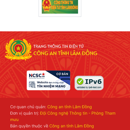
Cơ quan chủ quản:
Công an tỉnh Lâm Đồng
Đơn vị quản trị:
Đội Công nghệ Thông tin - Phòng Tham
mưu
Bản quyền thuộc về
Công an tỉnh Lâm Đồng