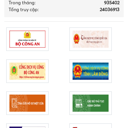
Trong tháng
:
935402
Tổng truy cập:
24036913