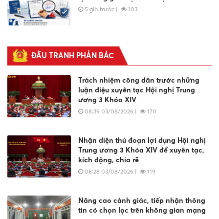
5 giờ trước
|
103
Cùng xây dựng môi trường học đường
an toàn, không có hung khí
ĐẤU TRANH PHẢN BÁC
5 giờ trước
|
43
Trách nhiệm công dân trước những
luận điệu xuyên tạc Hội nghị Trung
ương 3 Khóa XIV
Công an xã Đạ Tẻh 2 tăng cường tuyên
08:39 03/08/2026
|
170
truyền, bảo đảm an toàn giao thông
cho học sinh
5 giờ trước
|
84
Nhận diện thủ đoạn lợi dụng Hội nghị
Trung ương 3 Khóa XIV để xuyên tạc,
kích động, chia rẽ
08:28 03/08/2026
|
119
Nâng cao cảnh giác, tiếp nhận thông
tin có chọn lọc trên không gian mạng