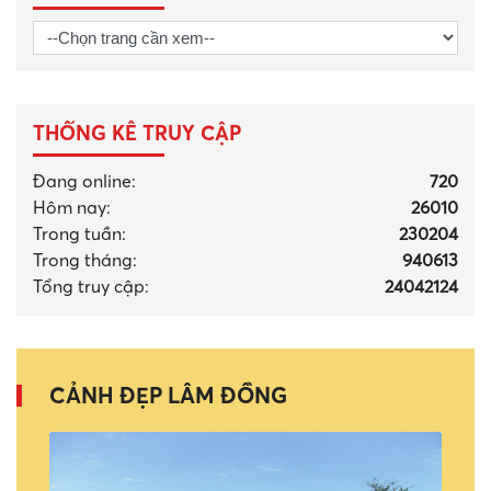
THỐNG KÊ TRUY CẬP
Đang online:
720
Hôm nay:
26010
Trong tuần:
230204
Trong tháng
:
940613
Tổng truy cập:
24042124
CẢNH ĐẸP LÂM ĐỒNG