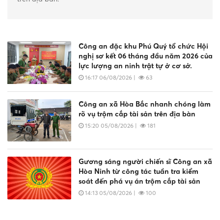
Công an đặc khu Phú Quý tổ chức Hội
nghị sơ kết 06 tháng đầu năm 2026 của
lực lượng an ninh trật tự ở cơ sở.
16:17 06/08/2026
|
63
Công an xã Hòa Bắc nhanh chóng làm
rõ vụ trộm cắp tài sản trên địa bàn
15:20 05/08/2026
|
181
Gương sáng người chiến sĩ Công an xã
Hòa Ninh từ công tác tuần tra kiểm
soát đến phá vụ án trộm cắp tài sản
14:13 05/08/2026
|
100
Xử phạt vi phạm hành chính đối với 01