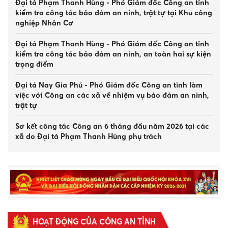
Đại tá Phạm Thanh Hùng - Phó Giám đốc Công an tỉnh
kiểm tra công tác bảo đảm an ninh, trật tự tại Khu công
nghiệp Nhân Cơ
Đại tá Phạm Thanh Hùng - Phó Giám đốc Công an tỉnh
Công an xã Đạ Tẻh 2 tăng cường kiểm
kiểm tra công tác bảo đảm an ninh, an toàn hai sự kiện
tra, nâng cao ý thức chấp hành pháp
trọng điểm
luật, phòng ngừa vi phạm về độ, chế
phương tiện
Đại tá Nay Gia Phú - Phó Giám đốc Công an tỉnh làm
4 giờ trước
|
142
việc với Công an các xã về nhiệm vụ bảo đảm an ninh,
trật tự
Sơ kết công tác Công an 6 tháng đầu năm 2026 tại các
xã do Đại tá Phạm Thanh Hùng phụ trách
Đại tá Nay Gia Phú làm việc với Công an các xã Tà
Hine, Tà Năng và Quảng Lập
Bộ trưởng Lương Tam Quang gửi Thư chúc mừng nhân
dịp kỷ niệm Ngày truyền thống lực lượng Cảnh sát
nhân dân
HOẠT ĐỘNG CỦA CÔNG AN TỈNH