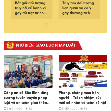
Bắt giữ đối tượng
Truy tìm đối tượng
t
truy nã về hành vi
liên quan vụ cố ý
gây rối trật tự công
gây thương tích
ỏ
cộng
trên địa bàn xã Sơn
ê
Mỹ
PHỔ BIẾN, GIÁO DỤC PHÁP LUẬT
Công an xã Bắc Bình tăng
Phòng, chống mua bán
cường tuyên truyền pháp
người – Trách nhiệm của
luật về an toàn giao thông,
mỗi cá nhân và toàn xã hội
phòng chống đuối nước và
3 giờ trước
|
32
5 giờ trước
|
56