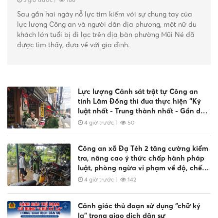
Sau gần hai ngày nỗ lực tìm kiếm với sự chung tay của
lực lượng Công an và người dân địa phương, một nữ du
khách lớn tuổi bị đi lạc trên địa bàn phường Mũi Né đã
được tìm thấy, đưa về với gia đình.
Lực lượng Cảnh sát trật tự Công an
tỉnh Lâm Đồng thi đua thực hiện “Kỷ
luật nhất - Trung thành nhất - Gần dân
nhất”
4 giờ trước
|
50
Công an xã Đạ Tẻh 2 tăng cường kiểm
tra, nâng cao ý thức chấp hành pháp
luật, phòng ngừa vi phạm về độ, chế
phương tiện
4 giờ trước
|
142
Cảnh giác thủ đoạn sử dụng “chữ ký
lạ” trong giao dịch dân sự