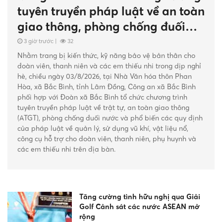
àn
phường Nam Gia Nghĩa trong
đấu tranh phòng, chống tội ph
4 giờ trước
|
54
Ngày 7/8, Công an tỉnh Lâm Đồng tổ chức trao thưởng
hỉ
đột xuất cho Công an phường Nam Gia Nghĩa vì có
thành tích xuất sắc trong công tác đấu tranh, tấn công,
h
trấn áp tội phạm. Dự buổi lễ có Đại tá Nguyễn Văn Dũ
- Phó Giám đốc Công an tỉnh; đồng chí Ngô Đức Trọng 
Bí thư Đảng ủy, Chủ tịch HĐND phường; lãnh đạo UBN
ịnh
phường cùng tập thể cán bộ, chiến sĩ Công an phường
Nam Gia Nghĩa.
à
Tăng cường tình hữu nghị qua Giải
Golf Cảnh sát các nước ASEAN mở
rộng