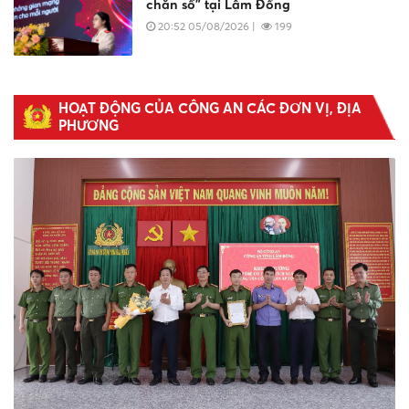
chắn số" tại Lâm Đồng
20:52 05/08/2026
|
199
Lâm Đồng tổ chức triển lãm sản phẩm
HOẠT ĐỘNG CỦA CÔNG AN CÁC ĐƠN VỊ, ĐỊA 
an ninh mạng
PHƯƠNG
17:27 05/08/2026
|
413
Đội thi tỉnh Lâm Đồng xuất sắc đạt giải
B Hội thi lực lượng tham gia bảo vệ an
ninh, trật tự ở cơ sở giỏi toàn quốc
13:34 05/08/2026
|
89