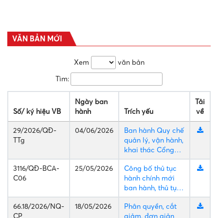
VĂN BẢN MỚI
Xem
văn bản
Tìm:
Ngày ban
Tải
Số/ ký hiệu VB
hành
Trích yếu
về
29/2026/QĐ-
04/06/2026
Ban hành Quy chế
TTg
quản lý, vận hành,
khai thác Cổng
Dịch vụ công
3116/QĐ-BCA-
25/05/2026
Công bố thủ tục
quốc gia
C06
hành chính mới
ban hành, thủ tục
hành chính được
66.18/2026/NQ-
18/05/2026
Phân quyền, cắt
sửa đổi, bổ sung
CP
giảm, đơn giản
và bãi bỏ trong