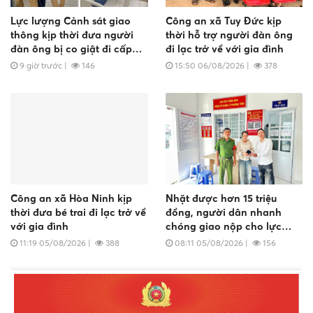
Lực lượng Cảnh sát giao
Công an xã Tuy Đức kịp
thông kịp thời đưa người
thời hỗ trợ người đàn ông
đàn ông bị co giật đi cấp
đi lạc trở về với gia đình
cứu kịp thời
9 giờ trước
|
146
15:50 06/08/2026
|
378
Công an xã Hòa Ninh kịp
Nhặt được hơn 15 triệu
thời đưa bé trai đi lạc trở về
đồng, người dân nhanh
với gia đình
chóng giao nộp cho lực
lượng Công an để trả lại
11:19 05/08/2026
|
388
08:11 05/08/2026
|
156
người mất