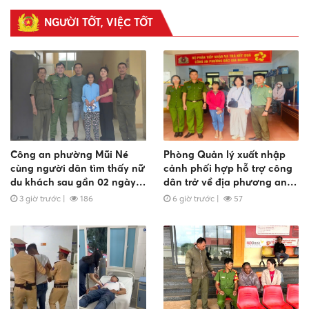
nghiệp
NGƯỜI TỐT, VIỆC TỐT
Công an phường Mũi Né
Phòng Quản lý xuất nhập
cùng người dân tìm thấy nữ
cảnh phối hợp hỗ trợ công
du khách sau gần 02 ngày
dân trở về địa phương an
đi lạc
toàn
3 giờ trước
|
186
6 giờ trước
|
57