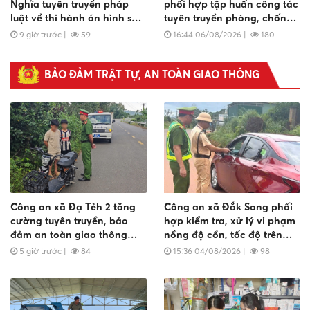
Nghĩa tuyên truyền pháp
phối hợp tập huấn công tác
luật về thi hành án hình sự
tuyên truyền phòng, chống
tại cộng đồng
lừa đảo trực tuyến và đấu
9 giờ trước
|
59
16:44 06/08/2026
|
180
tranh phản bác thông tin
xấu độc trên không gian
mạng
BẢO ĐẢM TRẬT TỰ, AN TOÀN GIAO THÔNG
Công an xã Đạ Tẻh 2 tăng
Công an xã Đắk Song phối
cường tuyên truyền, bảo
hợp kiểm tra, xử lý vi phạm
đảm an toàn giao thông
nồng độ cồn, tốc độ trên
cho học sinh
Tỉnh lộ 682
5 giờ trước
|
84
15:36 04/08/2026
|
98