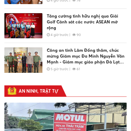
4 giờ trước
|
76
Tăng cường tình hữu nghị qua Giải
Golf Cảnh sát các nước ASEAN mở
rộng
4 giờ trước
|
90
Công an tỉnh Lâm Đồng thăm, chúc
mừng Giám mục Đa Minh Nguyễn Văn
Mạnh - Giám mục giáo phận Đà Lạt
nhân dịp lễ bổn mạng Thánh Đa Minh
5 giờ trước
|
61
Công an phường Hàm Thắng lan tỏa
phong trào thi đua “Ba nhất” bằng
AN NINH, TRẬT TỰ
những việc làm thiết thực
5 giờ trước
|
39
Xã Nâm Nung tổ chức Ngày hội toàn
dân bảo vệ an ninh Tổ quốc năm 2026