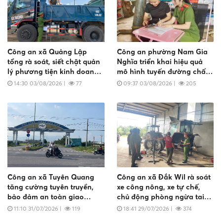
Công an xã Quảng Lập
Công an phường Nam Gia
tổng rà soát, siết chặt quản
Nghĩa triển khai hiệu quả
lý phương tiện kinh doanh
mô hình tuyến đường chấp
vận tải
hành tốt trật tự đô thị, an
14:30 03/08/2026
|
77
09:37 03/08/2026
|
205
toàn giao thông
Công an xã Tuyên Quang
Công an xã Đắk Wil rà soát
tăng cường tuyên truyền,
xe công nông, xe tự chế,
bảo đảm an toàn giao
chủ động phòng ngừa tai
thông đối với xe đưa đón
nạn giao thông
11:10 31/07/2026
|
119
18:41 29/07/2026
|
374
công nhân tại Khu công