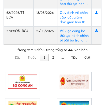
hóa thủ tục hành
các lĩnh vực quản
chính, điều kiện
lý ngành, nghề
62/2026/TT-
18/05/2026
Quy định về phân
kinh doanh
đầu tư kinh doanh
BCA
cấp, cắt giảm,
có điều kiện về an
đơn giản hóa thủ
ninh, trật tự; quản
tục hành chính
lý con dấu; quản
2709/QĐ-BCA
15/05/2026
Về việc công bố
thuộc phạm vi
lý vũ khí, vật liệu
thủ tục hành chính
quản lý của Bộ
nổ, công cụ hỗ trợ
bị bãi bỏ trong
Công an
và pháo thuộc
lĩnh vực cấp,
thẩm quyền giải
quản lý căn cước;
Đang xem 1 đến 5 trong tổng số 447 văn bản
quyết của Bộ
định danh và xác
Công an
…
Đầu
Trước
1
2
Tiếp
Cuối
thực điện tử; quản
lý ngành nghề
kinh doanh có
điều kiện về an
ninh, trật tự; đăng
ký, quản lý con
dẫu; sát hạch, cấp
giấy phép lái xe;
quản lý chất
lượng sản phẩm,