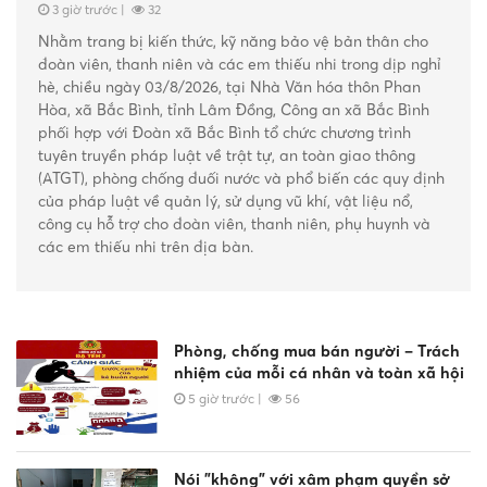
vật liệu nổ, công cụ hỗ trợ
3 giờ trước
|
32
Nhằm trang bị kiến thức, kỹ năng bảo vệ bản thân cho
đoàn viên, thanh niên và các em thiếu nhi trong dịp nghỉ
hè, chiều ngày 03/8/2026, tại Nhà Văn hóa thôn Phan
Hòa, xã Bắc Bình, tỉnh Lâm Đồng, Công an xã Bắc Bình
phối hợp với Đoàn xã Bắc Bình tổ chức chương trình
tuyên truyền pháp luật về trật tự, an toàn giao thông
(ATGT), phòng chống đuối nước và phổ biến các quy định
của pháp luật về quản lý, sử dụng vũ khí, vật liệu nổ,
công cụ hỗ trợ cho đoàn viên, thanh niên, phụ huynh và
các em thiếu nhi trên địa bàn.
Phòng, chống mua bán người – Trách
nhiệm của mỗi cá nhân và toàn xã hội
5 giờ trước
|
56
Nói "không" với xâm phạm quyền sở