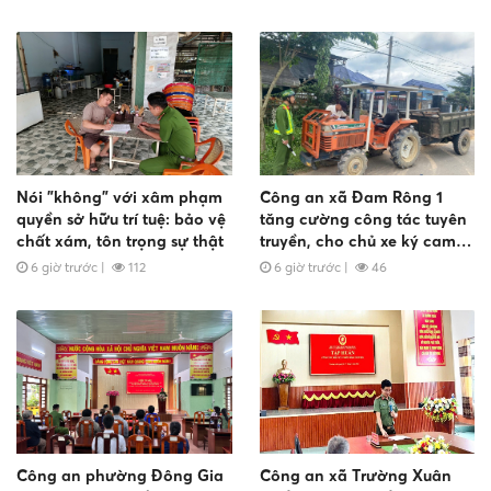
quản lý vũ khí, vật liệu nổ,
công cụ hỗ trợ
Nói "không" với xâm phạm
Công an xã Đam Rông 1
quyền sở hữu trí tuệ: bảo vệ
tăng cường công tác tuyên
chất xám, tôn trọng sự thật
truyền, cho chủ xe ký cam
kết bảo đảm trật tự an toàn
6 giờ trước
|
112
6 giờ trước
|
46
giao thông
Công an phường Đông Gia
Công an xã Trường Xuân