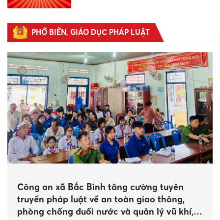
biến” trong bảo vệ độc lập, chủ quyền,
thống nhất, toàn vẹn lãnh thổ Tổ quốc
14:02 13/05/2026
|
690
PHỔ BIẾN, GIÁO DỤC PHÁP LUẬT
Công an xã Bắc Bình tăng cường tuyên
truyền pháp luật về an toàn giao thông,
phòng chống đuối nước và quản lý vũ khí,