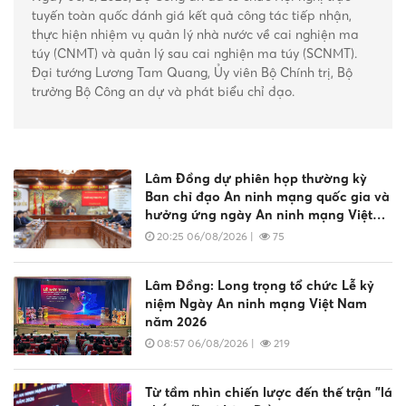
làm việc với Phòng Cảnh sát giao thông
tuyến toàn quốc đánh giá kết quả công tác tiếp nhận,
thực hiện nhiệm vụ quản lý nhà nước về cai nghiện ma
Đồng chí Đại tá Phạm Thanh Hùng - Phó Giám đốc
Công an phường Hàm Thắng lan tỏa
túy (CNMT) và quản lý sau cai nghiện ma túy (SCNMT).
Công an tỉnh làm việc tại Công an xã Phan Rí Cửa
phong trào thi đua “Ba nhất” bằng
Đại tướng Lương Tam Quang, Ủy viên Bộ Chính trị, Bộ
những việc làm thiết thực
trưởng Bộ Công an dự và phát biểu chỉ đạo.
5 giờ trước
|
39
Công an xã Đạ Tẻh 2 tăng cường tuyên
truyền, bảo đảm an toàn giao thông
Lâm Đồng dự phiên họp thường kỳ
cho học sinh
Ban chỉ đạo An ninh mạng quốc gia và
5 giờ trước
|
84
hưởng ứng ngày An ninh mạng Việt
Nam 2026
20:25 06/08/2026
|
75
Lâm Đồng: Long trọng tổ chức Lễ kỷ
niệm Ngày An ninh mạng Việt Nam
năm 2026
08:57 06/08/2026
|
219
Từ tầm nhìn chiến lược đến thế trận "lá