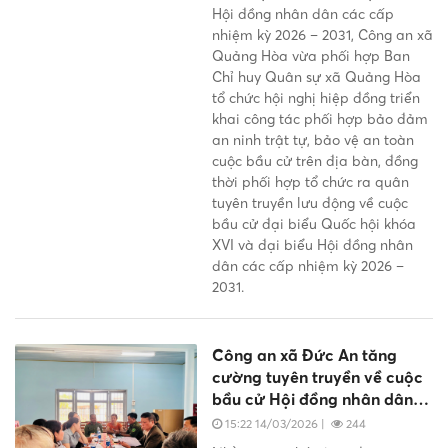
Hội đồng nhân dân các cấp
nhiệm kỳ 2026 – 2031, Công an xã
Quảng Hòa vừa phối hợp Ban
Chỉ huy Quân sự xã Quảng Hòa
tổ chức hội nghị hiệp đồng triển
khai công tác phối hợp bảo đảm
an ninh trật tự, bảo vệ an toàn
cuộc bầu cử trên địa bàn, đồng
thời phối hợp tổ chức ra quân
tuyên truyền lưu động về cuộc
bầu cử đại biểu Quốc hội khóa
XVI và đại biểu Hội đồng nhân
dân các cấp nhiệm kỳ 2026 –
2031.
Công an xã Đức An tăng
cường tuyên truyền về cuộc
bầu cử Hội đồng nhân dân
các cấp nhiệm kỳ 2026 –
15:22 14/03/2026
|
244
2031 trong vùng đồng bào