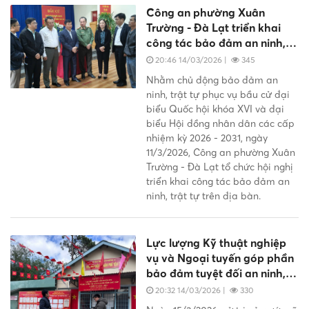
Công an phường Xuân
Trường - Đà Lạt triển khai
công tác bảo đảm an ninh,
trật tự phục vụ bầu cử
20:46 14/03/2026
|
345
Nhằm chủ động bảo đảm an
ninh, trật tự phục vụ bầu cử đại
biểu Quốc hội khóa XVI và đại
biểu Hội đồng nhân dân các cấp
nhiệm kỳ 2026 - 2031, ngày
11/3/2026, Công an phường Xuân
Trường - Đà Lạt tổ chức hội nghị
triển khai công tác bảo đảm an
ninh, trật tự trên địa bàn.
Lực lượng Kỹ thuật nghiệp
vụ và Ngoại tuyến góp phần
bảo đảm tuyệt đối an ninh,
trật tự cuộc bầu cử
20:32 14/03/2026
|
330