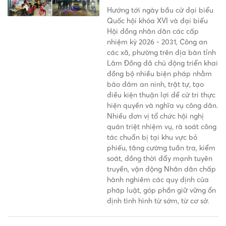
Hướng tới ngày bầu cử đại biểu
Quốc hội khóa XVI và đại biểu
Hội đồng nhân dân các cấp
nhiệm kỳ 2026 - 2031, Công an
các xã, phường trên địa bàn tỉnh
Lâm Đồng đã chủ động triển khai
đồng bộ nhiều biện pháp nhằm
bảo đảm an ninh, trật tự, tạo
điều kiện thuận lợi để cử tri thực
hiện quyền và nghĩa vụ công dân.
Nhiều đơn vị tổ chức hội nghị
quán triệt nhiệm vụ, rà soát công
tác chuẩn bị tại khu vực bỏ
phiếu, tăng cường tuần tra, kiểm
soát, đồng thời đẩy mạnh tuyên
truyền, vận động Nhân dân chấp
hành nghiêm các quy định của
pháp luật, góp phần giữ vững ổn
định tình hình từ sớm, từ cơ sở.