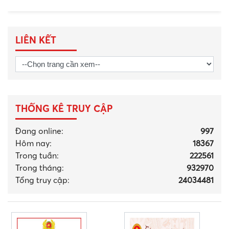
LIÊN KẾT
THỐNG KÊ TRUY CẬP
Đang online:
997
Hôm nay:
18367
Trong tuần:
222561
Trong tháng
:
932970
Tổng truy cập:
24034481