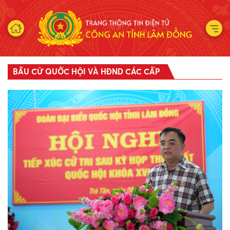
BẦU CỬ QUỐC HỘI VÀ HĐND CÁC CẤP