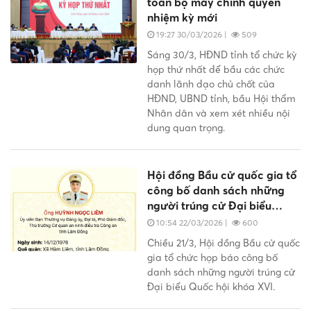
toàn bộ máy chính quyền
nhiệm kỳ mới
19:27 30/03/2026
|
509
Sáng 30/3, HĐND tỉnh tổ chức kỳ
họp thứ nhất để bầu các chức
danh lãnh đạo chủ chốt của
HĐND, UBND tỉnh, bầu Hội thẩm
Nhân dân và xem xét nhiều nội
dung quan trọng.
Hội đồng Bầu cử quốc gia tổ
công bố danh sách những
người trúng cử Đại biểu
Quốc hội khóa XVI
10:54 22/03/2026
|
600
Chiều 21/3, Hội đồng Bầu cử quốc
gia tổ chức họp báo công bố
danh sách những người trúng cử
Đại biểu Quốc hội khóa XVI.