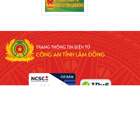
Cơ quan chủ quản:
Công an tỉnh Lâm Đồng
Đơn vị quản trị:
Đội Công nghệ Thông tin - Phòng Tham
mưu
Bản quyền thuộc về
Công an tỉnh Lâm Đồng
Khi sử dụng lại thông tin, đề nghị ghi rõ nguồn
"Trang