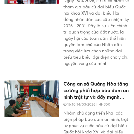
Ngày 15/3/2026, cử tri cả nước sẽ
tham gia bầu cử đại biểu Quốc
hội khóa XVI và đại biểu Hội
đồng nhân dân các cấp nhiệm kỳ
2026 - 2031. Đây là sự kiện chính
trị quan trọng của đất nước, là
ngày hội của toàn dân, thể hiện
quyền làm chủ của Nhân dân
trong việc lựa chọn những đại
biểu tiêu biểu, đại diện cho ý chí,
nguyện vọng của mình.
Công an xã Quảng Hòa tăng
cường phối hợp bảo đảm an
ninh trật tự và đẩy mạnh
tuyên truyền phục vụ bầu cử
16:10 14/03/2026
|
300
nhiệm kỳ 2026 – 2031
Nhằm chủ động triển khai các
biện pháp bảo đảm an ninh, trật
tự phục vụ cuộc bầu cử đại biểu
Quốc hội khóa XVI và đại biểu