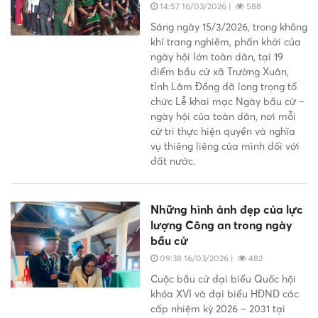
14:57 16/03/2026
|
588
Sáng ngày 15/3/2026, trong không
khí trang nghiêm, phấn khởi của
ngày hội lớn toàn dân, tại 19
điểm bầu cử xã Trường Xuân,
tỉnh Lâm Đồng đã long trọng tổ
chức Lễ khai mạc Ngày bầu cử –
ngày hội của toàn dân, nơi mỗi
cử tri thực hiện quyền và nghĩa
vụ thiêng liêng của mình đối với
đất nước.
Những hình ảnh đẹp của lực
lượng Công an trong ngày
bầu cử
09:38 16/03/2026
|
482
Cuộc bầu cử đại biểu Quốc hội
khóa XVI và đại biểu HĐND các
cấp nhiệm kỳ 2026 – 2031 tại