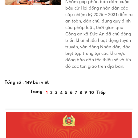
Nhằm góp phần bảo đảm cuộc
dân tộc thiểu số và tín đồ tôn
bầu cử Hội đồng nhân dân các
giáo
cấp nhiệm kỳ 2026 – 2031 diễn ra
an toàn, dân chủ, đúng quy định
của pháp luật, thời gian qua
Công an xã Đức An đã chủ động
triển khai nhiều hoạt động tuyên
truyền, vận động Nhân dân, đặc
biệt tập trung tại các khu vực
đồng bào dân tộc thiểu số và tín
đồ các tôn giáo trên địa bàn.
Tổng số : 149 bài viết
Trang
1
2
3
4
5
6
7
8
9
10
Tiếp