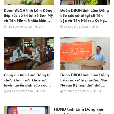
Đoàn ĐBQH tỉnh Lâm Đồng
Đoàn ĐBQH tỉnh Lâm Đồng
tiếp xúc cử tri tại xã Sơn Mỹ
tiếp xúc cử tri tại xã Tân
và Tân Minh: Nhiều kiến
Lập và Tân Hải sau Kỳ họp
nghị dân sinh được cử tri
lần thứ nhất - Quốc hội
14:33 08/05/2026
|
277
10:32 08/05/2026
|
111
quan tâm
khoá XVI
Công an tỉnh Lâm Đồng tổ
Đoàn ĐBQH tỉnh Lâm Đồng
chức khám sức khỏe sơ
tiếp xúc cử tri phường Mũi
tuyển tuyển sinh vào các
Né sau Kỳ họp thứ nhất,
trường Công an nhân dân
Quốc hội khóa XVI
09:52 06/05/2026
|
435
08:59 06/05/2026
|
419
năm 2026
HĐND tỉnh Lâm Đồng kiện