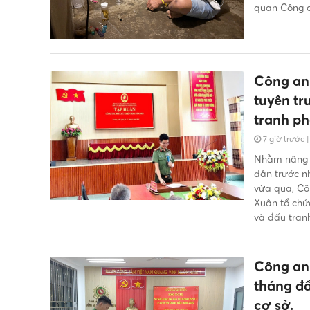
quan Công an
Công an
tuyên tr
tranh ph
mạng
7 giờ trước
Nhằm nâng c
dân trước n
vừa qua, Cô
Xuân tổ chứ
và đấu tran
Công an 
tháng đầ
cơ sở.