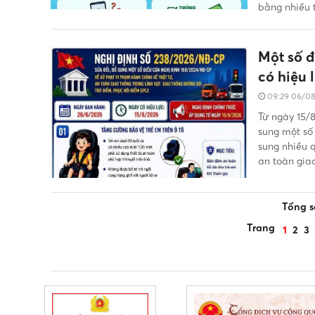
bằng nhiều t
Một số 
có hiệu 
09:29 06/0
Từ ngày 15/
sung một số
sung nhiều q
an toàn gia
Tổng số
Trang
1
2
3