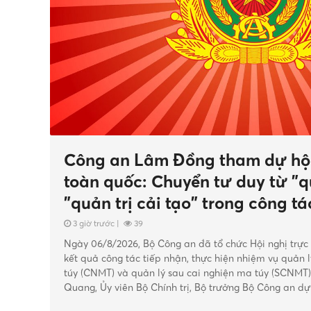
Công an Lâm Đồng tham dự hội 
toàn quốc: Chuyển tư duy từ "q
"quản trị cải tạo" trong công t
túy
3 giờ trước
|
39
Ngày 06/8/2026, Bộ Công an đã tổ chức Hội nghị trực
kết quả công tác tiếp nhận, thực hiện nhiệm vụ quản 
túy (CNMT) và quản lý sau cai nghiện ma túy (SCNMT
Quang, Ủy viên Bộ Chính trị, Bộ trưởng Bộ Công an dự