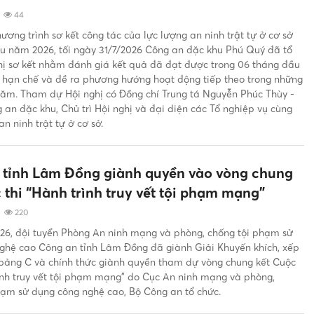
|
44
ương trình sơ kết công tác của lực lượng an ninh trật tự ở cơ sở
u năm 2026, tối ngày 31/7/2026 Công an đặc khu Phú Quý đã tổ
hị sơ kết nhằm đánh giá kết quả đã đạt được trong 06 tháng đầu
i hạn chế và đề ra phương hướng hoạt động tiếp theo trong những
năm. Tham dự Hội nghị có Đồng chí Trung tá Nguyễn Phúc Thùy -
an đặc khu, Chủ trì Hội nghị và đại diện các Tổ nghiệp vụ cùng
an ninh trật tự ở cơ sở.
 tỉnh Lâm Đồng giành quyền vào vòng chung
 thi “Hành trình truy vết tội phạm mạng”
|
220
26, đội tuyển Phòng An ninh mạng và phòng, chống tội phạm sử
ghệ cao Công an tỉnh Lâm Đồng đã giành Giải Khuyến khích, xếp
 bảng C và chính thức giành quyền tham dự vòng chung kết Cuộc
rình truy vết tội phạm mạng” do Cục An ninh mạng và phòng,
hạm sử dụng công nghệ cao, Bộ Công an tổ chức.