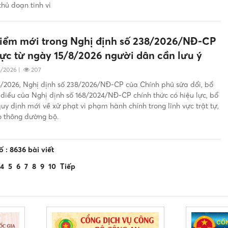
hủ đoạn tinh vi
điểm mới trong Nghị định số 238/2026/NĐ-CP
lực từ ngày 15/8/2026 người dân cần lưu ý
8/2026
|
207
8/2026, Nghị định số 238/2026/NĐ-CP của Chính phủ sửa đổi, bổ
 điều của Nghị định số 168/2024/NĐ-CP chính thức có hiệu lực, bổ
uy định mới về xử phạt vi phạm hành chính trong lĩnh vực trật tự,
o thông đường bộ.
 : 8636 bài viết
4
5
6
7
8
9
10
Tiếp