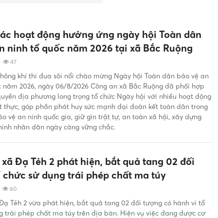
các hoạt động hưởng ứng ngày hội Toàn dân
n ninh tổ quốc năm 2026 tại xã Bắc Ruộng
|
47
hông khí thi đua sôi nổi chào mừng Ngày hội Toàn dân bảo vệ an
c năm 2026, ngày 06/8/2026 Công an xã Bắc Ruộng đã phối hợp
quyền địa phương long trọng tổ chức Ngày hội với nhiều hoạt động
iết thực, góp phần phát huy sức mạnh đại đoàn kết toàn dân trong
o vệ an ninh quốc gia, giữ gìn trật tự, an toàn xã hội, xây dựng
 ninh nhân dân ngày càng vững chắc.
xã Đạ Tẻh 2 phát hiện, bắt quả tang 02 đối
 chức sử dụng trái phép chất ma túy
|
60
Đạ Tẻh 2 vừa phát hiện, bắt quả tang 02 đối tượng có hành vi tổ
g trái phép chất ma túy trên địa bàn. Hiện vụ việc đang được cơ