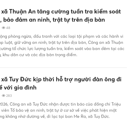
xã Thuận An tăng cường tuần tra kiểm soát
 bảo đảm an ninh, trật tự trên địa bàn
|
48
ng phòng ngừa, đấu tranh với các loại tội phạm và các hành vi
 luật, giữ vững an ninh, trật tự trên địa bàn, Công an xã Thuận
cường tổ chức lực lượng tuần tra, kiểm soát vào ban đêm tại các
, khu dân cư và các địa bàn trọng điểm.
xã Tuy Đức kịp thời hỗ trợ người đàn ông đi
ề với gia đình
|
283
026, Công an xã Tuy Đức nhận được tin báo của đồng chí Triệu
 viên Tổ bảo vệ an ninh, trật tự ở cơ sở về việc phát hiện một
ng không nhớ đường về, đi lạc tại bon Me Ra, xã Tuy Đức.