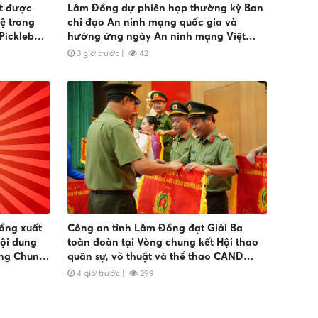
t được
Lâm Đồng dự phiên họp thường kỳ Ban
ng
chỉ đạo An ninh mạng quốc gia và
ickleball,
hưởng ứng ngày An ninh mạng Việt
Nam 2026
3 giờ trước
|
42
ồng xuất
Công an tỉnh Lâm Đồng đạt Giải Ba
ội dung
toàn đoàn tại Vòng chung kết Hội thao
òng Chung
quân sự, võ thuật và thể thao CAND
năm 2026
4 giờ trước
|
299