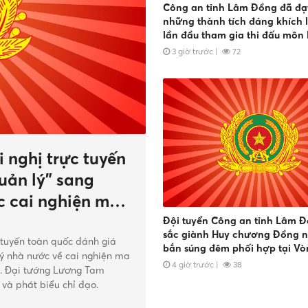
Công an tỉnh Lâm Đồng đã đạ
những thành tích đáng khích lệ tro
lần đầu tham gia thi đấu môn P
tại Vòng chung kết Hội thao Công an
3 giờ trước
|
72
nhân dân năm 2026
nghị trực tuyến
uản lý" sang
ác cai nghiện ma
Đội tuyển Công an tỉnh Lâm Đ
sắc giành Huy chương Đồng n
 tuyến toàn quốc đánh giá
bắn súng đêm phối hợp tại V
lý nhà nước về cai nghiện ma
kết Hội thao CAND năm 2026
4 giờ trước
|
38
). Đại tướng Lương Tam
 và phát biểu chỉ đạo.