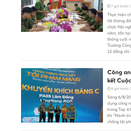
7 giờ trước
Thực hiện ch
06 tháng đầ
chức Hội ng
năm, tồn tạ
tháng cuối 
Trưởng Công 
32 đồng chí 
Công an
kết Cuộc
8 giờ trước
Sáng 6/8/20
dụng công n
trong Top 4
thi “Hành t
chống tội p