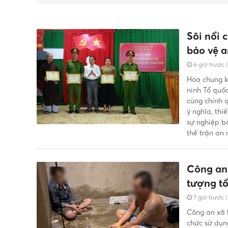
Sôi nổi 
bảo vệ a
6 giờ trước
Hòa chung k
ninh Tổ quố
cùng chính 
ý nghĩa, th
sự nghiệp bả
thế trận an
Công an 
tượng tổ
7 giờ trước
Công an xã 
chức sử dụn