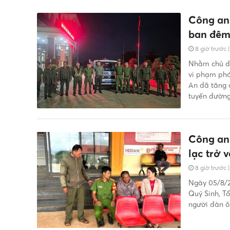
Công an 
ban đêm,
8 giờ trước
Nhằm chủ độ
vi phạm pháp
An đã tăng 
tuyến đường
Công an 
lạc trở v
8 giờ trước
Ngày 05/8/2
Quý Sinh, Tổ
người đàn ô