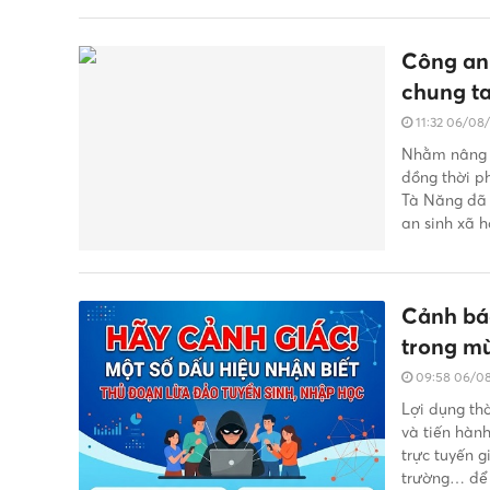
Công an 
chung ta
11:32 06/08
Nhằm nâng c
đồng thời ph
Tà Năng đã 
an sinh xã h
Cảnh báo
trong m
09:58 06/0
Lợi dụng th
và tiến hàn
trực tuyến 
trường… để t