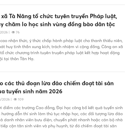
xã Tà Năng tổ chức tuyên truyền Pháp luật,
y chăm lo học sinh vùng đồng bào dân tộc
/2026
|
76
ao nhận thức, ý thức chấp hành pháp luật cho thanh thiếu niên,
át huy tinh thần xung kích, trách nhiệm vì cộng đồng, Công an xã
tổ chức chương trình tuyên truyền pháp luật kết hợp hoạt động
ội tại thôn Tân Hạ.
 các thủ đoạn lừa đảo chiếm đoạt tài sản
ùa tuyển sinh năm 2026
8/2026
|
109
ời điểm các trường Cao đẳng, Đại học công bố kết quả tuyển sinh
h hướng dẫn thí sinh làm thủ tục nhập học, các đối tượng lừa đảo
giả danh nhân viên bưu điện, chuyển phát nhanh hoặc cán bộ nhà
iếp cận tân sinh viên và phụ huynh, từ đó chiếm đoạt tài sản