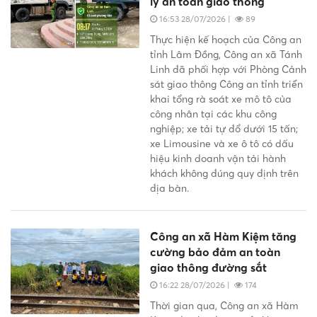
lý an toàn giao thông
16:53 28/07/2026
|
89
Thực hiện kế hoạch của Công an
tỉnh Lâm Đồng, Công an xã Tánh
Linh đã phối hợp với Phòng Cảnh
sát giao thông Công an tỉnh triển
khai tổng rà soát xe mô tô của
công nhân tại các khu công
nghiệp; xe tải tự đổ dưới 15 tấn;
xe Limousine và xe ô tô có dấu
hiệu kinh doanh vận tải hành
khách không đúng quy định trên
địa bàn.
Công an xã Hàm Kiệm tăng
cường bảo đảm an toàn
giao thông đường sắt
16:22 28/07/2026
|
174
Thời gian qua, Công an xã Hàm