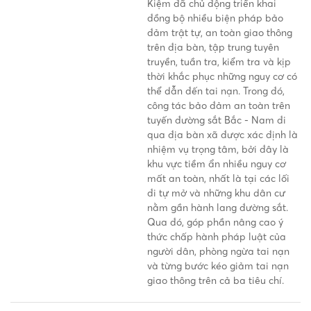
Kiệm đã chủ động triển khai
đồng bộ nhiều biện pháp bảo
đảm trật tự, an toàn giao thông
trên địa bàn, tập trung tuyên
truyền, tuần tra, kiểm tra và kịp
thời khắc phục những nguy cơ có
thể dẫn đến tai nạn. Trong đó,
công tác bảo đảm an toàn trên
tuyến đường sắt Bắc - Nam đi
qua địa bàn xã được xác định là
nhiệm vụ trọng tâm, bởi đây là
khu vực tiềm ẩn nhiều nguy cơ
mất an toàn, nhất là tại các lối
đi tự mở và những khu dân cư
nằm gần hành lang đường sắt.
Qua đó, góp phần nâng cao ý
thức chấp hành pháp luật của
người dân, phòng ngừa tai nạn
và từng bước kéo giảm tai nạn
giao thông trên cả ba tiêu chí.