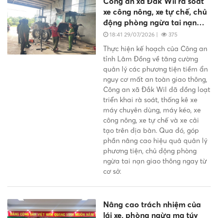
Công an xã Đắk Wil rà soát
xe công nông, xe tự chế, chủ
động phòng ngừa tai nạn
giao thông
18:41 29/07/2026
|
375
Thực hiện kế hoạch của Công an
tỉnh Lâm Đồng về tăng cường
quản lý các phương tiện tiềm ẩn
nguy cơ mất an toàn giao thông,
Công an xã Đắk Wil đã đồng loạt
triển khai rà soát, thống kê xe
máy chuyên dùng, máy kéo, xe
công nông, xe tự chế và xe cải
tạo trên địa bàn. Qua đó, góp
phần nâng cao hiệu quả quản lý
phương tiện, chủ động phòng
ngừa tai nạn giao thông ngay từ
cơ sở.
Nâng cao trách nhiệm của
lái xe, phòng ngừa ma túy