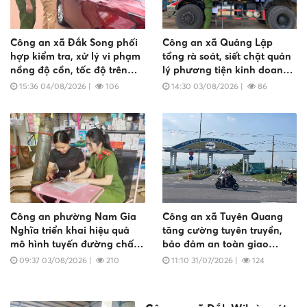
Công an xã Đắk Song phối
Công an xã Quảng Lập
hợp kiểm tra, xử lý vi phạm
tổng rà soát, siết chặt quản
nồng độ cồn, tốc độ trên
lý phương tiện kinh doanh
Tỉnh lộ 682
vận tải
15:36 04/08/2026
|
106
14:30 03/08/2026
|
86
Công an phường Nam Gia
Công an xã Tuyên Quang
Nghĩa triển khai hiệu quả
tăng cường tuyên truyền,
mô hình tuyến đường chấp
bảo đảm an toàn giao
hành tốt trật tự đô thị, an
thông đối với xe đưa đón
09:37 03/08/2026
|
210
11:10 31/07/2026
|
124
toàn giao thông
công nhân tại Khu công
nghiệp