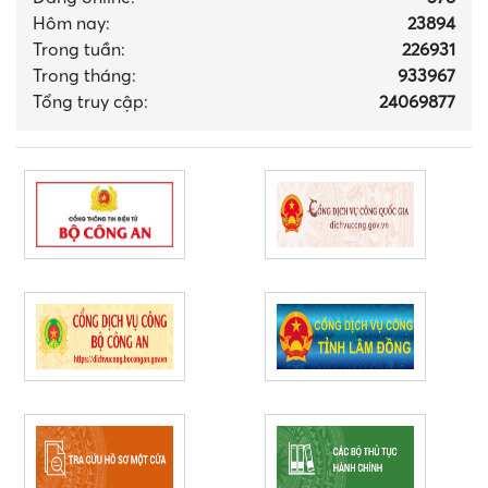
Hôm nay:
23894
Trong tuần:
226931
Trong tháng
:
933967
Tổng truy cập:
24069877