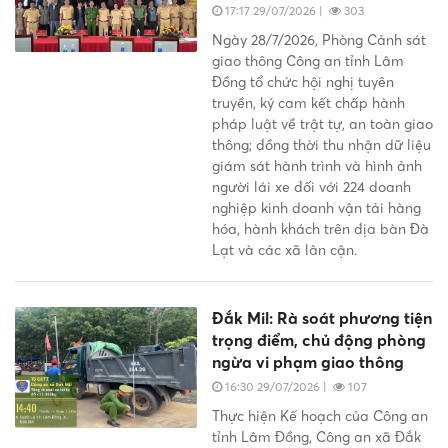
toàn giao thông
17:17 29/07/2026
|
303
Ngày 28/7/2026, Phòng Cảnh sát
giao thông Công an tỉnh Lâm
Đồng tổ chức hội nghị tuyên
truyền, ký cam kết chấp hành
pháp luật về trật tự, an toàn giao
thông; đồng thời thu nhận dữ liệu
giám sát hành trình và hình ảnh
người lái xe đối với 224 doanh
nghiệp kinh doanh vận tải hàng
hóa, hành khách trên địa bàn Đà
Lạt và các xã lân cận.
Đắk Mil: Rà soát phương tiện
trọng điểm, chủ động phòng
ngừa vi phạm giao thông
16:30 29/07/2026
|
107
Thực hiện Kế hoạch của Công an
tỉnh Lâm Đồng, Công an xã Đắk