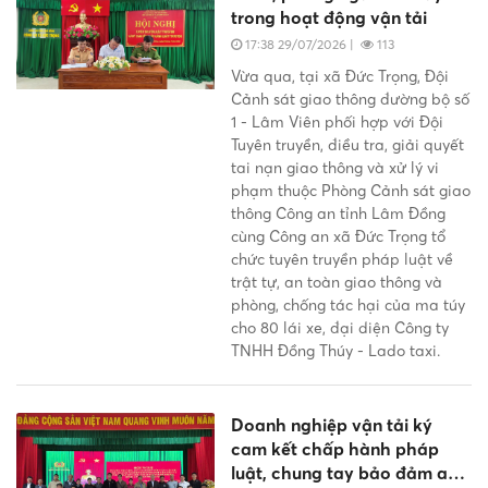
trong hoạt động vận tải
17:38 29/07/2026
|
113
Vừa qua, tại xã Đức Trọng, Đội
Cảnh sát giao thông đường bộ số
1 - Lâm Viên phối hợp với Đội
Tuyên truyền, điều tra, giải quyết
tai nạn giao thông và xử lý vi
phạm thuộc Phòng Cảnh sát giao
thông Công an tỉnh Lâm Đồng
cùng Công an xã Đức Trọng tổ
chức tuyên truyền pháp luật về
trật tự, an toàn giao thông và
phòng, chống tác hại của ma túy
cho 80 lái xe, đại diện Công ty
TNHH Đồng Thúy - Lado taxi.
Doanh nghiệp vận tải ký
cam kết chấp hành pháp
luật, chung tay bảo đảm an