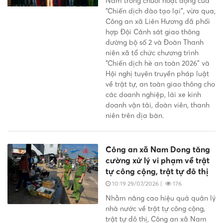
Nằm trong chuỗi hoạt động của
“Chiến dịch đào tạo lại”, vừa qua,
Công an xã Liên Hương đã phối
hợp Đội Cảnh sát giao thông
đường bộ số 2 và Đoàn Thanh
niên xã tổ chức chương trình
“Chiến dịch hè an toàn 2026” và
Hội nghị tuyên truyền pháp luật
về trật tự, an toàn giao thông cho
các doanh nghiệp, lái xe kinh
doanh vận tải, đoàn viên, thanh
niên trên địa bàn.
Công an xã Nam Dong tăng
cường xử lý vi phạm về trật
tự công cộng, trật tự đô thị
10:19 29/07/2026
|
176
Nhằm nâng cao hiệu quả quản lý
nhà nước về trật tự công cộng,
trật tự đô thị, Công an xã Nam