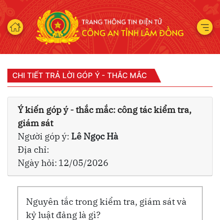
CHI TIẾT TRẢ LỜI GÓP Ý - THẮC MẮC
Ý kiến góp ý - thắc mắc:
công tác kiểm tra,
giám sát
Người góp ý:
Lê Ngọc Hà
Địa chỉ:
Ngày hỏi:
12/05/2026
Nguyên tắc trong kiểm tra, giám sát và
kỷ luật đảng là gì?