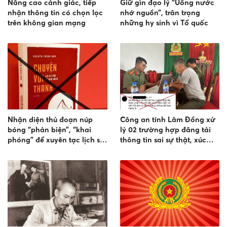
Nâng cao cảnh giác, tiếp
Giữ gìn đạo lý “Uống nước
nhận thông tin có chọn lọc
nhớ nguồn”, trân trọng
trên không gian mạng
những hy sinh vì Tổ quốc
Nhận diện thủ đoạn núp
Công an tỉnh Lâm Đồng xử
bóng “phản biện”, “khai
lý 02 trường hợp đăng tải
phóng” để xuyên tạc lịch sử
thông tin sai sự thật, xúc
và lãnh tụ
phạm lực lượng tham gia
Hội thao Công an nhân dân