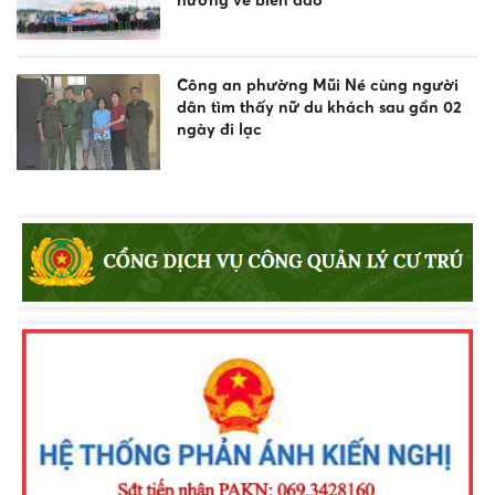
Công an phường Mũi Né cùng người
dân tìm thấy nữ du khách sau gần 02
ngày đi lạc
Công an xã Bắc Bình tăng cường tuyên
truyền pháp luật về an toàn giao
thông, phòng chống đuối nước và
quản lý vũ khí, vật liệu nổ, công cụ hỗ
trợ
Khen thưởng đột xuất Công an
phường Nam Gia Nghĩa trong đấu
tranh phòng, chống tội phạm