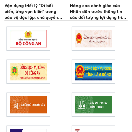
Vận dụng triết lý “Dĩ bất
Nâng cao cảnh giác của
biến, ứng vạn biến” trong
Nhân dân trước thông tin
bảo vệ độc lập, chủ quyền,
các đối tượng lợi dụng trí
thống nhất, toàn vẹn lãnh
tuệ nhân tạo để xuyên tạc
thổ Tổ quốc