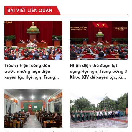
BÀI VIẾT LIÊN QUAN
Trách nhiệm công dân
Nhận diện thủ đoạn lợi
trước những luận điệu
dụng Hội nghị Trung ương 3
xuyên tạc Hội nghị Trung
Khóa XIV để xuyên tạc, kích
ương 3 Khóa XIV
động, chia rẽ