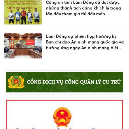
Công an tỉnh Lâm Đồng đã đạt được
những thành tích đáng khích lệ trong
lần đầu tham gia thi đấu môn
Pickleball, tại Vòng chung kết Hội thao
Công an nhân dân năm 2026
Lâm Đồng dự phiên họp thường kỳ
Ban chỉ đạo An ninh mạng quốc gia và
hưởng ứng ngày An ninh mạng Việt
Nam 2026
Đội tuyển Công an tỉnh Lâm Đồng xuất
sắc giành Huy chương Đồng nội dung
bắn súng đêm phối hợp tại Vòng
Chung kết Hội thao CAND năm 2026
Công an tỉnh Lâm Đồng đạt Giải Ba
toàn đoàn tại Vòng chung kết Hội thao
quân sự, võ thuật và thể thao CAND
năm 2026