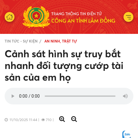
TIN TỨC - SỰ KIỆN
AN NINH, TRẬT TỰ
Cảnh sát hình sự truy bắt
nhanh đối tượng cướp tài
sản của em họ
11/10/2025 11:44
|
710
|