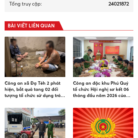
Tổng truy cập:
24021872
BÀI VIẾT LIÊN QUAN
Công an xã Đạ Tẻh 2 phát
Công an đặc khu Phú Quý
hiện, bắt quả tang 02 đối
tổ chức Hội nghị sơ kết 06
tượng tổ chức sử dụng trái
tháng đầu năm 2026 của
phép chất ma túy
lực lượng an ninh trật tự ở
cơ sở.