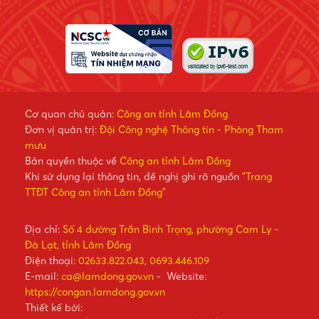
Cơ quan chủ quản:
Công an tỉnh Lâm Đồng
Đơn vị quản trị:
Đội Công nghệ Thông tin - Phòng Tham
mưu
Bản quyền thuộc về
Công an tỉnh Lâm Đồng
Khi sử dụng lại thông tin, đề nghị ghi rõ nguồn
"Trang
TTĐT Công an tỉnh Lâm Đồng"
Địa chỉ:
Số 4 đường Trần Bình Trọng, phường Cam Ly -
Đà Lạt, tỉnh Lâm Đồng
Điện thoại:
02633.822.043, 0693.446.109
E-mail:
ca@lamdong.gov.vn
- Website:
https://congan.lamdong.gov.vn
Thiết kế bởi: