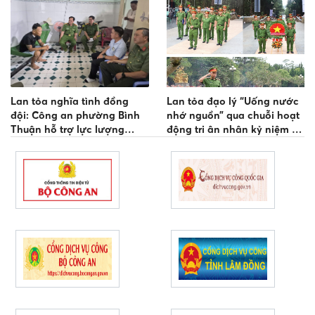
Lan tỏa nghĩa tình đồng
Lan tỏa đạo lý “Uống nước
đội: Công an phường Bình
nhớ nguồn” qua chuỗi hoạt
Thuận hỗ trợ lực lượng
động tri ân nhân kỷ niệm 79
tham gia bảo vệ an ninh,
năm Ngày Thương binh -
trật tự ở cơ sở
Liệt sĩ