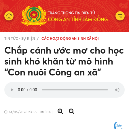
TIN TỨC - SỰ KIỆN
CÁC HOẠT ĐỘNG AN SINH XÃ HỘI
Chắp cánh ước mơ cho học
sinh khó khăn từ mô hình
“Con nuôi Công an xã”
14/05/2026 23:56
|
304
|