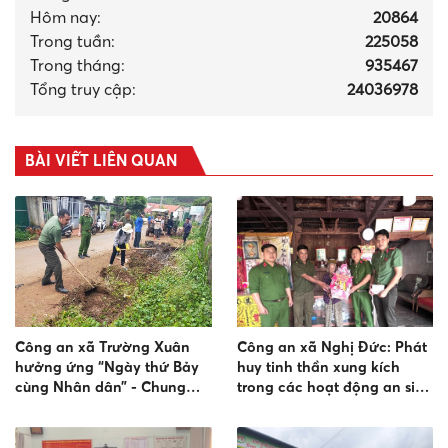
Hôm nay:
20864
Trong tuần:
225058
Trong tháng
:
935467
Tổng truy cập:
24036978
BÀI VIẾT LIÊN QUAN
Công an xã Trường Xuân
Công an xã Nghị Đức: Phát
hưởng ứng “Ngày thứ Bảy
huy tinh thần xung kích
cùng Nhân dân” - Chung
trong các hoạt động an sinh
tay vệ sinh môi trường, khơi
xã hội ở địa phương
thông cống rãnh tại bon Ta
Mung