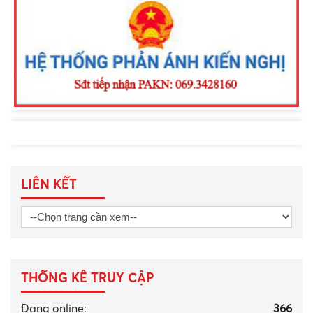
Golf Cảnh sát các nước ASEAN mở
rộng
LIÊN KẾT
THỐNG KÊ TRUY CẬP
Đang online:
366