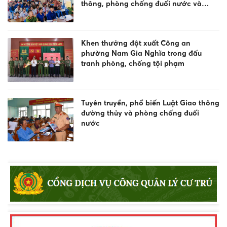
thông, phòng chống đuối nước và
quản lý vũ khí, vật liệu nổ, công cụ hỗ
trợ
Khen thưởng đột xuất Công an
phường Nam Gia Nghĩa trong đấu
tranh phòng, chống tội phạm
Tuyên truyền, phổ biến Luật Giao thông
đường thủy và phòng chống đuối
nước
Lực lượng Cảnh sát trật tự Công an
tỉnh Lâm Đồng thi đua thực hiện “Kỷ
luật nhất - Trung thành nhất - Gần dân
nhất”
Tăng cường tình hữu nghị qua Giải