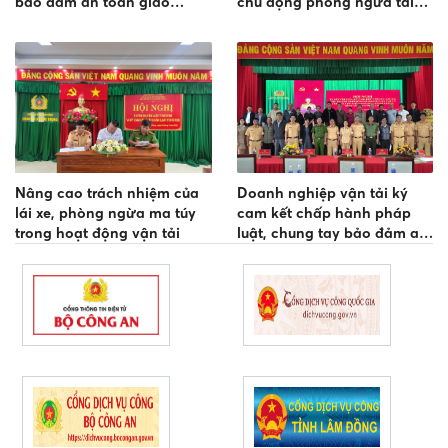
bảo đảm an toàn giao
chủ động phòng ngừa tai
thông đối với xe đưa đón
nạn giao thông
công nhân tại Khu công
nghiệp
Nâng cao trách nhiệm của
Doanh nghiệp vận tải ký
lái xe, phòng ngừa ma túy
cam kết chấp hành pháp
trong hoạt động vận tải
luật, chung tay bảo đảm an
toàn giao thông