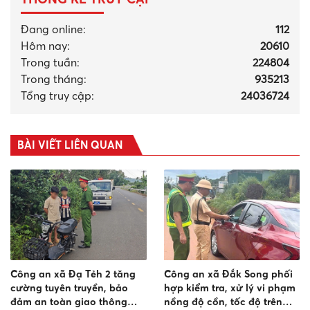
Đang online:
112
Hôm nay:
20610
Trong tuần:
224804
Trong tháng
:
935213
Tổng truy cập:
24036724
BÀI VIẾT LIÊN QUAN
Công an xã Đạ Tẻh 2 tăng
Công an xã Đắk Song phối
cường tuyên truyền, bảo
hợp kiểm tra, xử lý vi phạm
đảm an toàn giao thông
nồng độ cồn, tốc độ trên