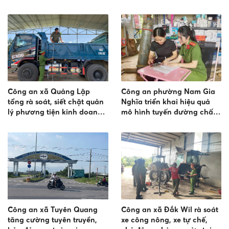
cho học sinh
Tỉnh lộ 682
Công an xã Quảng Lập
Công an phường Nam Gia
tổng rà soát, siết chặt quản
Nghĩa triển khai hiệu quả
lý phương tiện kinh doanh
mô hình tuyến đường chấp
vận tải
hành tốt trật tự đô thị, an
toàn giao thông
Công an xã Tuyên Quang
Công an xã Đắk Wil rà soát
tăng cường tuyên truyền,
xe công nông, xe tự chế,