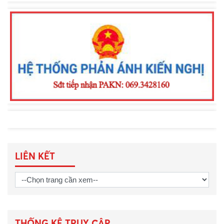
Công an xã Đạ Tẻh 2 tăng cường kiểm
tra, nâng cao ý thức chấp hành pháp
luật, phòng ngừa vi phạm về độ, chế
phương tiện
LIÊN KẾT
THỐNG KÊ TRUY CẬP