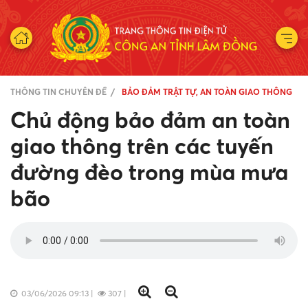
THÔNG TIN CHUYÊN ĐỀ
BẢO ĐẢM TRẬT TỰ, AN TOÀN GIAO THÔNG
Chủ động bảo đảm an toàn
giao thông trên các tuyến
đường đèo trong mùa mưa
bão
03/06/2026 09:13
|
307
|