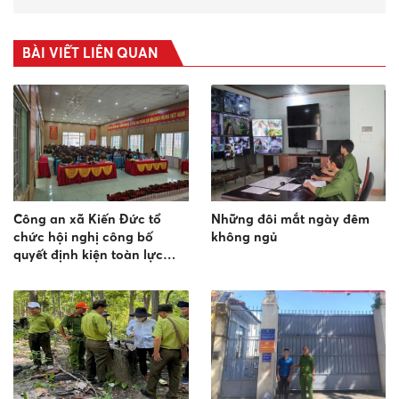
BÀI VIẾT LIÊN QUAN
Công an xã Kiến Đức tổ
Những đôi mắt ngày đêm
chức hội nghị công bố
không ngủ
quyết định kiện toàn lực
lượng tham gia bảo vệ an
ninh trật tự ở cơ sở