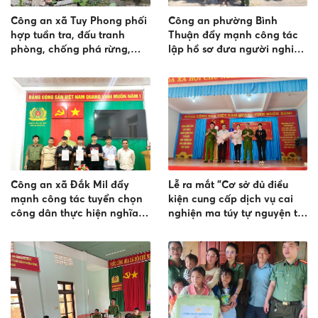
Công an xã Tuy Phong phối
Công an phường Bình
hợp tuần tra, đấu tranh
Thuận đẩy mạnh công tác
phòng, chống phá rừng,
lập hồ sơ đưa người nghiện
khai thác lâm sản và lấn
ma túy vào cơ sở cai nghiện
chiếm đất rừng trên địa bàn
bắt buộc
Công an xã Đắk Mil đẩy
Lễ ra mắt "Cơ sở đủ điều
mạnh công tác tuyển chọn
kiện cung cấp dịch vụ cai
công dân thực hiện nghĩa
nghiện ma túy tự nguyện tại
vụ tham gia CAND năm
gia đình, cộng đồng" tại
2027
Phú Sơn Lâm Hà