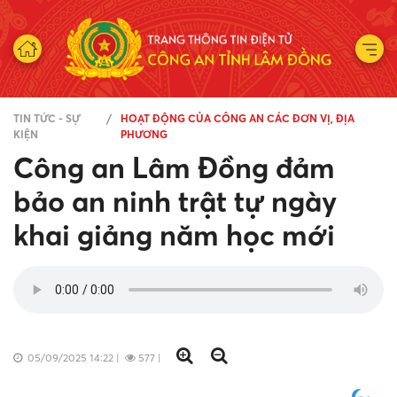
TIN TỨC - SỰ
HOẠT ĐỘNG CỦA CÔNG AN CÁC ĐƠN VỊ, ĐỊA
KIỆN
PHƯƠNG
Công an Lâm Đồng đảm
bảo an ninh trật tự ngày
khai giảng năm học mới
05/09/2025 14:22
|
577
|