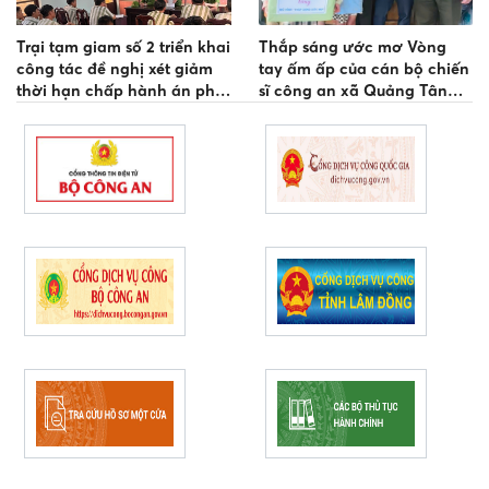
Trại tạm giam số 2 triển khai
Thắp sáng ước mơ Vòng
công tác đề nghị xét giảm
tay ấm ấp của cán bộ chiến
thời hạn chấp hành án phạt
sĩ công an xã Quảng Tân
tù dịp Quốc khánh 02/9
dành cho em Giàng Thị
Trăng