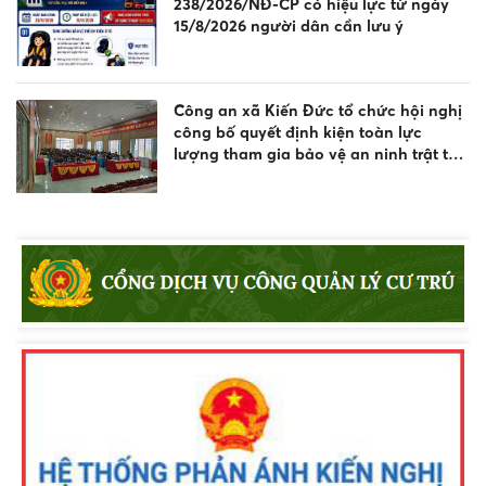
238/2026/NĐ-CP có hiệu lực từ ngày
15/8/2026 người dân cần lưu ý
Công an xã Kiến Đức tổ chức hội nghị
công bố quyết định kiện toàn lực
lượng tham gia bảo vệ an ninh trật tự
ở cơ sở
Lâm Đồng: Long trọng tổ chức Lễ kỷ
niệm Ngày An ninh mạng Việt Nam
năm 2026
Từ tầm nhìn chiến lược đến thế trận "lá
chắn số" tại Lâm Đồng