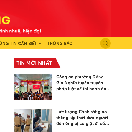
ÔNG TIN CẦN BIẾT
THÔNG BÁO
TIN MỚI NHẤT
Công an phường Đông
Gia Nghĩa tuyên truyền
pháp luật về thi hành án
hình sự tại cộng đồng
Lực lượng Cảnh sát giao
thông kịp thời đưa người
đàn ông bị co giật đi cấp
cứu kịp thời