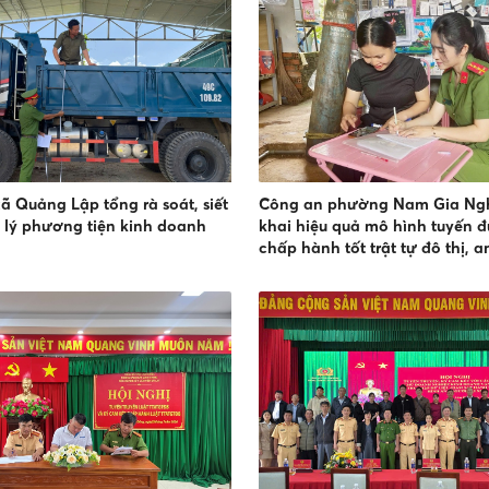
ã Quảng Lập tổng rà soát, siết
Công an phường Nam Gia Nghĩ
 lý phương tiện kinh doanh
khai hiệu quả mô hình tuyến 
chấp hành tốt trật tự đô thị, a
giao thông