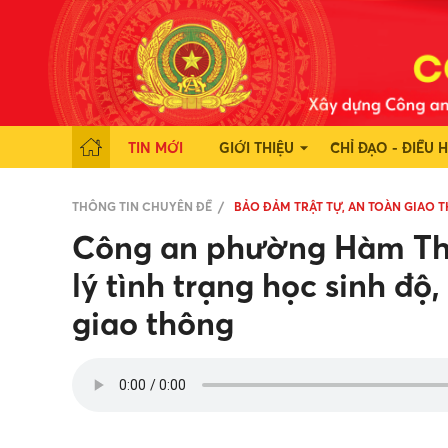
TIN MỚI
GIỚI THIỆU
CHỈ ĐẠO - ĐIỀU 
THÔNG TIN CHUYÊN ĐỀ
BẢO ĐẢM TRẬT TỰ, AN TOÀN GIAO 
Công an phường Hàm Thắ
lý tình trạng học sinh độ
giao thông