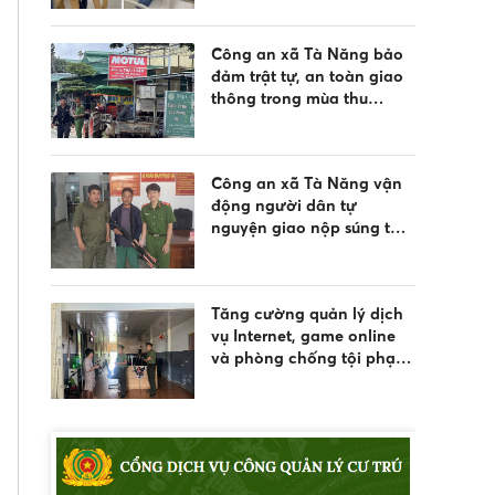
Công an xã Tà Năng bảo
đảm trật tự, an toàn giao
thông trong mùa thu
hoạch nông sản năm 2026
Công an xã Tà Năng vận
động người dân tự
nguyện giao nộp súng tự
chế
Tăng cường quản lý dịch
vụ Internet, game online
và phòng chống tội phạm
thanh thiếu niên dịp hè
2026 tại xã Tân Hội