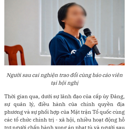
Người sau cai nghiện trao đổi cùng báo cáo viên
tại hội nghị
Thời gian qua, dưới sự l
ã
nh
đ
ạo của cấp ủy Đảng,
sự quản l
ý
,
đ
iều h
à
nh của ch
í
nh quyền
đ
ịa
phương và sự phối hợp của Mặt trận Tổ quốc c
ù
ng
c
á
c tổ chức ch
í
nh trị - x
ã
hội, nhiều hoạt
đ
ộng hỗ
trợ người chấp h
à
nh xong
á
n phạt t
ù
v
à
người sau