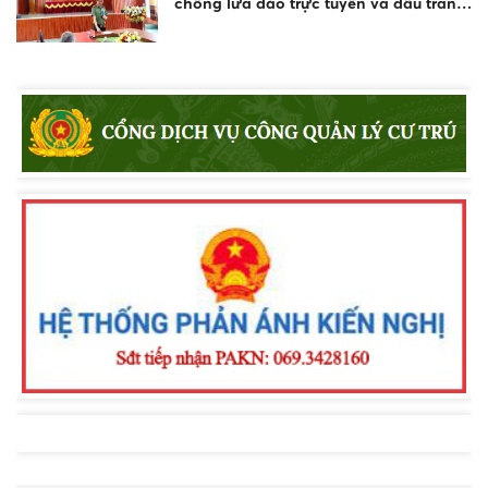
chống lừa đảo trực tuyến và đấu tranh
phản bác thông tin xấu độc trên không
gian mạng
Công an đặc khu Phú Quý tổ chức Hội
nghị sơ kết 06 tháng đầu năm 2026 của
lực lượng an ninh trật tự ở cơ sở.
Công an tỉnh Lâm Đồng giành quyền
vào vòng chung kết Cuộc thi “Hành
trình truy vết tội phạm mạng”