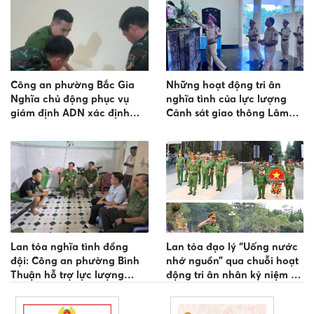
Công an phường Bắc Gia
Những hoạt động tri ân
Nghĩa chủ động phục vụ
nghĩa tình của lực lượng
giám định ADN xác định
Cảnh sát giao thông Lâm
danh tính hài cốt liệt sĩ
Đồng
Lan tỏa nghĩa tình đồng
Lan tỏa đạo lý “Uống nước
đội: Công an phường Bình
nhớ nguồn” qua chuỗi hoạt
Thuận hỗ trợ lực lượng
động tri ân nhân kỷ niệm 79
tham gia bảo vệ an ninh,
năm Ngày Thương binh -
trật tự ở cơ sở
Liệt sĩ