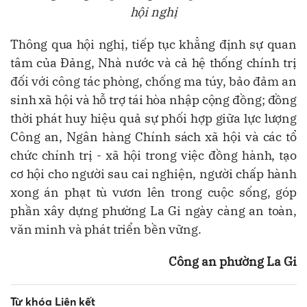
hội nghị
Thông qua hội nghị, tiếp tục khẳng
đ
ịnh sự quan
t
â
m của Đảng, Nh
à
nước v
à
cả hệ thống ch
í
nh trị
đ
ối với c
ô
ng t
á
c ph
ò
ng, chống ma t
ú
y, bảo
đ
ảm an
sinh x
ã
hội v
à
hỗ trợ t
á
i h
ò
a nhập cộng
đ
ồng;
đ
ồng
thời ph
á
t huy hiệu quả sự phối hợp giữa lực lượng
C
ô
ng an, Ng
â
n h
à
ng Ch
í
nh s
á
ch x
ã
hội v
à
c
á
c tổ
chức ch
í
nh trị - x
ã
hội trong việc
đ
ồng h
à
nh, tạo
cơ hội cho người sau cai nghiện, người chấp h
à
nh
xong
á
n phạt t
ù
vươn lên trong cuộc sống, g
ó
p
phần x
â
y dựng phường La Gi ng
à
y c
à
ng an to
à
n,
văn minh v
à
ph
á
t triển bền vững.
Công an phường La Gi
Từ khóa Liên kết