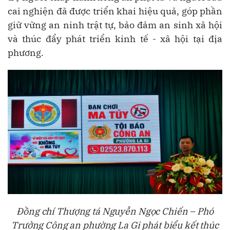
cai nghiện
đã
đ
ược triển khai hiệu quả, g
ó
p phần
giữ vững an ninh trật tự, bảo
đ
ảm an sinh x
ã
hội
v
à
th
ú
c
đ
ẩy ph
á
t triển kinh tế - x
ã
hội tại
đ
ịa
phương.
Đồng chí Thượng tá Nguyễn Ngọc Chiến – Phó
Trưởng Công an phường La Gi phát biểu kết thúc