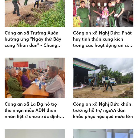
Công an xã Trường Xuân
Công an xã Nghị Đức: Phát
hưởng ứng “Ngày thứ Bảy
huy tinh thần xung kích
cùng Nhân dân” - Chung
trong các hoạt động an sinh
tay vệ sinh môi trường, khơi
xã hội ở địa phương
thông cống rãnh tại bon Ta
Mung
Công an xã La Dạ hỗ trợ
Công an xã Nghị Đức khẩn
thu nhận mẫu ADN thân
trương hỗ trợ người dân
nhân liệt sĩ chưa xác định
khắc phục hậu quả mưa lớn
được danh tính