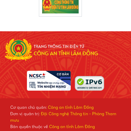
Cơ quan chủ quản:
Công an tỉnh Lâm Đồng
Đơn vị quản trị:
Đội Công nghệ Thông tin - Phòng Tham
mưu
Bản quyền thuộc về
Công an tỉnh Lâm Đồng