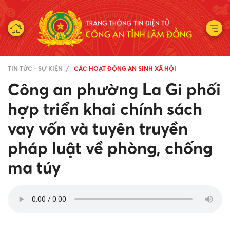
TIN TỨC - SỰ KIỆN
CÁC HOẠT ĐỘNG AN SINH XÃ HỘI
Công an phường La Gi phối
hợp triển khai chính sách
vay vốn và tuyên truyền
pháp luật về phòng, chống
ma túy