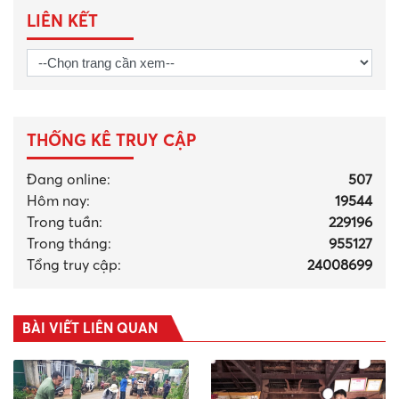
LIÊN KẾT
THỐNG KÊ TRUY CẬP
Đang online:
507
Hôm nay:
19544
Trong tuần:
229196
Trong tháng
:
955127
Tổng truy cập:
24008699
BÀI VIẾT LIÊN QUAN