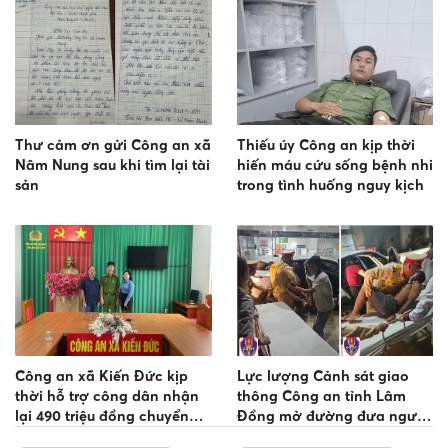
Thư cảm ơn gửi Công an xã
Thiếu úy Công an kịp thời
Nâm Nung sau khi tìm lại tài
hiến máu cứu sống bệnh nhi
sản
trong tình huống nguy kịch
Công an xã Kiến Đức kịp
Lực lượng Cảnh sát giao
thời hỗ trợ công dân nhận
thông Công an tỉnh Lâm
lại 490 triệu đồng chuyển
Đồng mở đường đưa người
nhầm qua tài khoản ngân
bị nạn đi cấp cứu