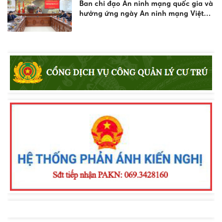
Ban chỉ đạo An ninh mạng quốc gia và
hưởng ứng ngày An ninh mạng Việt
Nam 2026
Đội tuyển Công an tỉnh Lâm Đồng xuất
sắc giành Huy chương Đồng nội dung
bắn súng đêm phối hợp tại Vòng
Chung kết Hội thao CAND năm 2026
Công an tỉnh Lâm Đồng đạt Giải Ba
toàn đoàn tại Vòng chung kết Hội thao
quân sự, võ thuật và thể thao CAND
năm 2026