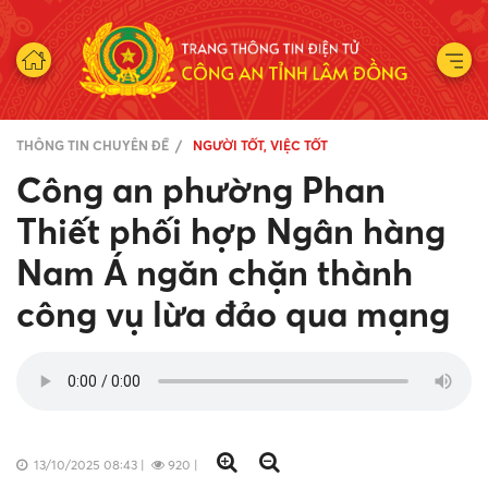
THÔNG TIN CHUYÊN ĐỀ
NGƯỜI TỐT, VIỆC TỐT
Công an phường Phan
Thiết phối hợp Ngân hàng
Nam Á ngăn chặn thành
công vụ lừa đảo qua mạng
13/10/2025 08:43
|
920
|