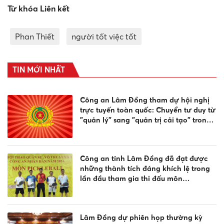
Từ khóa Liên kết
Phan Thiết
người tốt việc tốt
TIN MỚI NHẤT
Công an Lâm Đồng tham dự hội nghị
trực tuyến toàn quốc: Chuyển tư duy từ
"quản lý" sang "quản trị cải tạo" trong
công tác cai nghiện ma túy
Công an tỉnh Lâm Đồng đã đạt được
những thành tích đáng khích lệ trong
lần đầu tham gia thi đấu môn
Pickleball, tại Vòng chung kết Hội thao
Công an nhân dân năm 2026
Lâm Đồng dự phiên họp thường kỳ