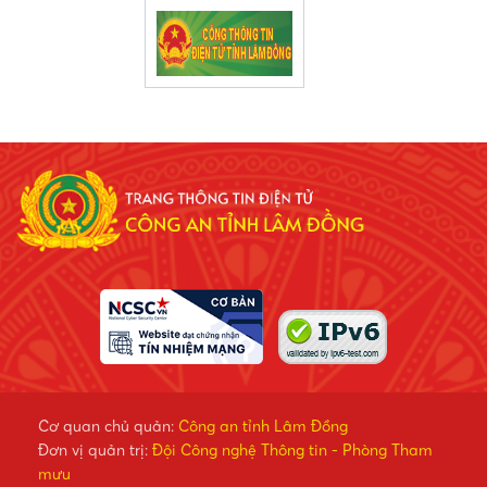
Cơ quan chủ quản:
Công an tỉnh Lâm Đồng
Đơn vị quản trị:
Đội Công nghệ Thông tin - Phòng Tham
mưu