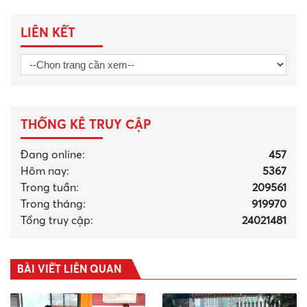
LIÊN KẾT
THỐNG KÊ TRUY CẬP
Đang online:
457
Hôm nay:
5367
Trong tuần:
209561
Trong tháng
:
919970
Tổng truy cập:
24021481
BÀI VIẾT LIÊN QUAN