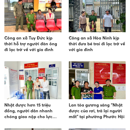
Công an xã Tuy Đức kịp
Công an xã Hòa Ninh kịp
thời hỗ trợ người đàn ông
thời đưa bé trai đi lạc trở về
đi lạc trở về với gia đình
với gia đình
Nhặt được hơn 15 triệu
Lan tỏa gương sáng “Nhặt
đồng, người dân nhanh
được của rơi, trả lại người
chóng giao nộp cho lực
mất” tại phường Phước Hội
lượng Công an để trả lại
người mất