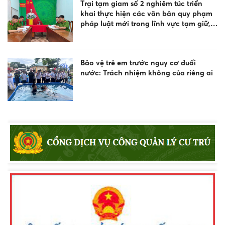
Trại tạm giam số 2 nghiêm túc triển
khai thực hiện các văn bản quy phạm
pháp luật mới trong lĩnh vực tạm giữ,
tạm giam và thi hành án hình sự
Bảo vệ trẻ em trước nguy cơ đuối
nước: Trách nhiệm không của riêng ai
Gần 200 doanh nghiệp vận tải ký cam
kết chấp hành pháp luật về trật tự, an
toàn giao thông
Bảo đảm an ninh, trật tự, tính nghiêm
minh của pháp luật và sự an toàn tuyệt
đối cho người tiến hành tố tụng, người
tham gia tố tụng