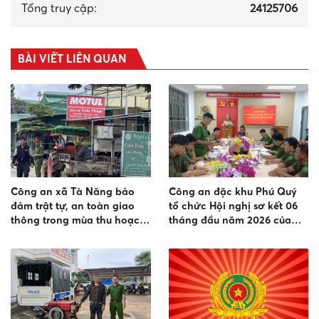
Tổng truy cập:
24125706
BÀI VIẾT LIÊN QUAN
Công an xã Tà Năng bảo
Công an đặc khu Phú Quý
đảm trật tự, an toàn giao
tổ chức Hội nghị sơ kết 06
thông trong mùa thu hoạch
tháng đầu năm 2026 của
nông sản năm 2026
lực lượng an ninh trật tự ở
cơ sở.