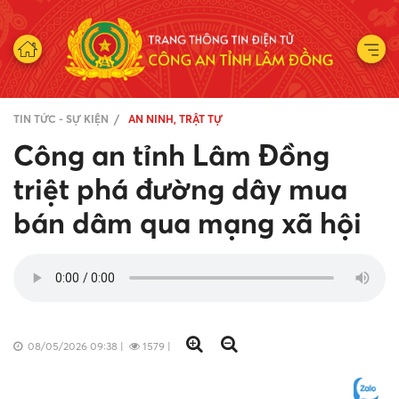
TIN TỨC - SỰ KIỆN
AN NINH, TRẬT TỰ
Công an tỉnh Lâm Đồng
triệt phá đường dây mua
bán dâm qua mạng xã hội
08/05/2026 09:38
|
1579
|