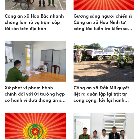
Công an xã Hòa Bắc nhanh
Gương sáng người chiến sĩ
chóng làm rõ vụ trộm cắp
Công an xã Hòa Ninh từ
tài sản trên địa bàn
công tác tuần tra kiểm soát
đến phá vụ án trộm cắp tài
sản
Xử phạt vi phạm hành
Công an xã Đắk Mil quyết
chính đối với 01 trường hợp
liệt ra quân lập lại trật tự
có hành vi đưa thông tin sai
công cộng, lấy lại hành
sự thật, xúc phạm uy tín của
lang an toàn giao thông
tổ chức trên mạng xã hội