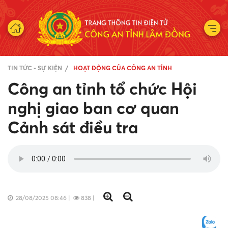
TIN TỨC - SỰ KIỆN
HOẠT ĐỘNG CỦA CÔNG AN TỈNH
Công an tỉnh tổ chức Hội
nghị giao ban cơ quan
Cảnh sát điều tra
28/08/2025 08:46
|
838
|