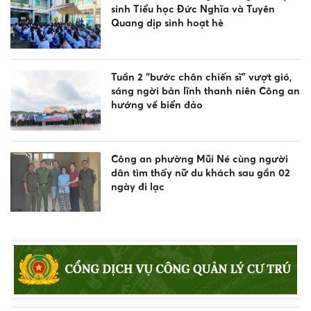
sinh Tiểu học Đức Nghĩa và Tuyên
Quang dịp sinh hoạt hè
Tuần 2 “bước chân chiến sĩ” vượt gió,
sáng ngời bản lĩnh thanh niên Công an
hướng về biển đảo
Công an phường Mũi Né cùng người
dân tìm thấy nữ du khách sau gần 02
ngày đi lạc
Công an xã Bắc Bình tăng cường tuyên
truyền pháp luật về an toàn giao
thông, phòng chống đuối nước và
quản lý vũ khí, vật liệu nổ, công cụ hỗ
trợ