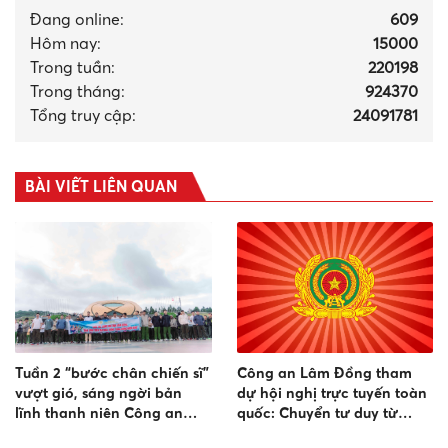
Đang online:
609
Hôm nay:
15000
Trong tuần:
220198
Trong tháng
:
924370
Tổng truy cập:
24091781
BÀI VIẾT LIÊN QUAN
Tuần 2 “bước chân chiến sĩ”
Công an Lâm Đồng tham
vượt gió, sáng ngời bản
dự hội nghị trực tuyến toàn
lĩnh thanh niên Công an
quốc: Chuyển tư duy từ
hướng về biển đảo
"quản lý" sang "quản trị cải