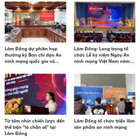
tạo" trong công tác cai
nghiện ma túy
Lâm Đồng dự phiên họp
Lâm Đồng: Long trọng tổ
thường kỳ Ban chỉ đạo An
chức Lễ kỷ niệm Ngày An
ninh mạng quốc gia và
ninh mạng Việt Nam năm
hưởng ứng ngày An ninh
2026
mạng Việt Nam 2026
Từ tầm nhìn chiến lược đến
Lâm Đồng tổ chức triển lãm
thế trận "lá chắn số" tại
sản phẩm an ninh mạng
Lâm Đồng