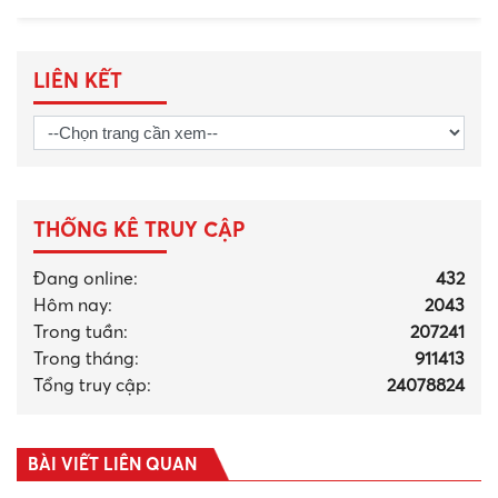
LIÊN KẾT
THỐNG KÊ TRUY CẬP
Đang online:
432
Hôm nay:
2043
Trong tuần:
207241
Trong tháng
:
911413
Tổng truy cập:
24078824
BÀI VIẾT LIÊN QUAN