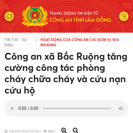
TIN TỨC - SỰ
HOẠT ĐỘNG CỦA CÔNG AN CÁC ĐƠN VỊ, ĐỊA
KIỆN
PHƯƠNG
Công an xã Bắc Ruộng tăng
cường công tác phòng
cháy chữa cháy và cứu nạn
cứu hộ
06/09/2025 00:52
|
484
|