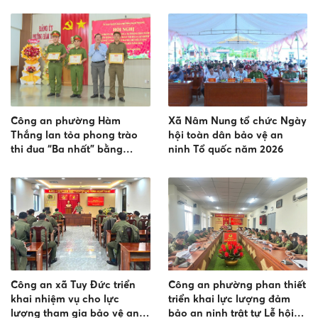
Lạt nhân dịp lễ bổn mạng
Thánh Đa Minh
Công an phường Hàm
Xã Nâm Nung tổ chức Ngày
Thắng lan tỏa phong trào
hội toàn dân bảo vệ an
thi đua “Ba nhất” bằng
ninh Tổ quốc năm 2026
những việc làm thiết thực
Công an xã Tuy Đức triển
Công an phường phan thiết
khai nhiệm vụ cho lực
triển khai lực lượng đảm
lượng tham gia bảo vệ an
bảo an ninh trật tự Lễ hội