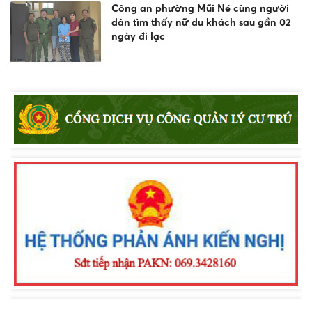
Công an phường Mũi Né cùng người
dân tìm thấy nữ du khách sau gần 02
ngày đi lạc
Công an xã Bắc Bình tăng cường tuyên
truyền pháp luật về an toàn giao
thông, phòng chống đuối nước và
quản lý vũ khí, vật liệu nổ, công cụ hỗ
trợ
Khen thưởng đột xuất Công an
phường Nam Gia Nghĩa trong đấu
tranh phòng, chống tội phạm