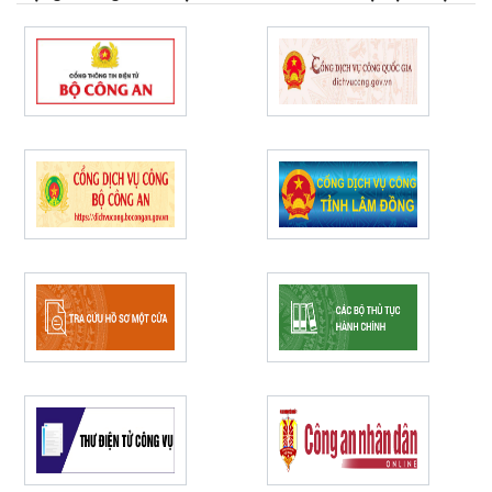
ninh, trật tự ở cơ sở
Cầu ngư của các vạn chài
phường phan thiết năm
2026