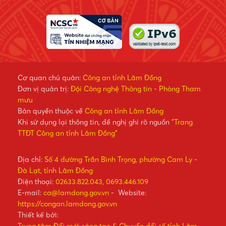
Cơ quan chủ quản:
Công an tỉnh Lâm Đồng
Đơn vị quản trị:
Đội Công nghệ Thông tin - Phòng Tham
mưu
Bản quyền thuộc về
Công an tỉnh Lâm Đồng
Khi sử dụng lại thông tin, đề nghị ghi rõ nguồn
"Trang
TTĐT Công an tỉnh Lâm Đồng"
Địa chỉ:
Số 4 đường Trần Bình Trọng, phường Cam Ly -
Đà Lạt, tỉnh Lâm Đồng
Điện thoại:
02633.822.043, 0693.446.109
E-mail:
ca@lamdong.gov.vn
- Website:
https://congan.lamdong.gov.vn
Thiết kế bởi:
Trung tâm Đổi mới sáng tạo & Chuyển đổi số tỉnh Lâm