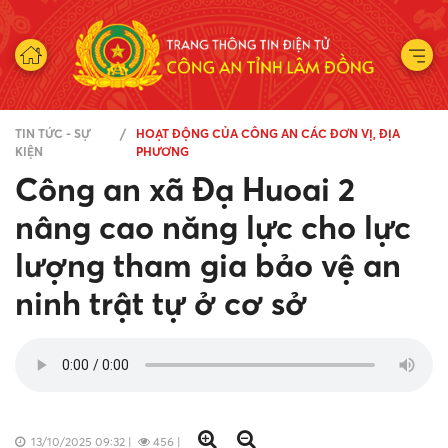
TIN TỨC - SỰ
HOẠT ĐỘNG CỦA CÔNG AN CÁC ĐƠN VỊ, ĐỊA
KIỆN
PHƯƠNG
Công an xã Đạ Huoai 2
nâng cao năng lực cho lực
lượng tham gia bảo vệ an
ninh trật tự ở cơ sở
13/10/2025 09:32
|
456
|