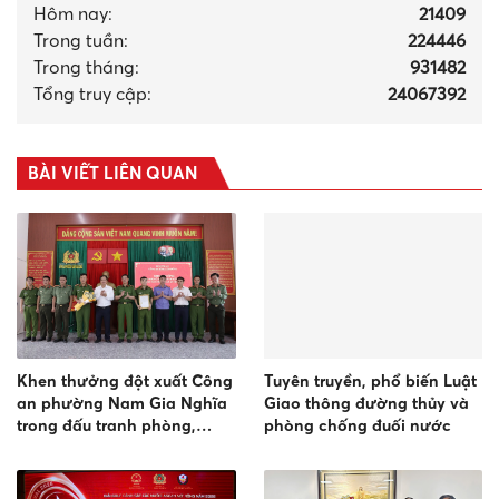
Hôm nay:
21409
Trong tuần:
224446
Trong tháng
:
931482
Tổng truy cập:
24067392
BÀI VIẾT LIÊN QUAN
Khen thưởng đột xuất Công
Tuyên truyền, phổ biến Luật
an phường Nam Gia Nghĩa
Giao thông đường thủy và
trong đấu tranh phòng,
phòng chống đuối nước
chống tội phạm