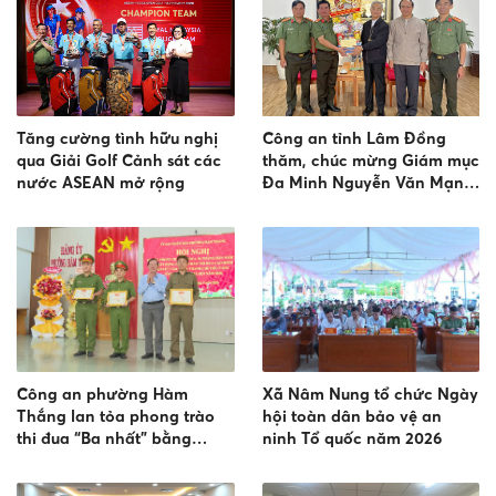
Tăng cường tình hữu nghị
Công an tỉnh Lâm Đồng
qua Giải Golf Cảnh sát các
thăm, chúc mừng Giám mục
nước ASEAN mở rộng
Đa Minh Nguyễn Văn Mạnh
- Giám mục giáo phận Đà
Lạt nhân dịp lễ bổn mạng
Thánh Đa Minh
Công an phường Hàm
Xã Nâm Nung tổ chức Ngày
Thắng lan tỏa phong trào
hội toàn dân bảo vệ an
thi đua “Ba nhất” bằng
ninh Tổ quốc năm 2026
những việc làm thiết thực