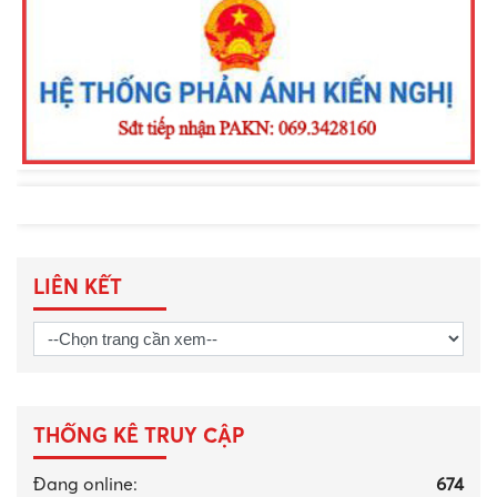
phường Nam Gia Nghĩa trong đấu
tranh phòng, chống tội phạm
LIÊN KẾT
THỐNG KÊ TRUY CẬP
Đang online:
674