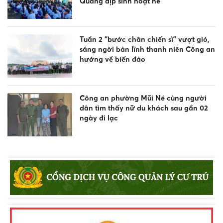
Quang dịp sinh hoạt hè
Tuần 2 “bước chân chiến sĩ” vượt gió,
sáng ngời bản lĩnh thanh niên Công an
hướng về biển đảo
Công an phường Mũi Né cùng người
dân tìm thấy nữ du khách sau gần 02
ngày đi lạc
Công an xã Bắc Bình tăng cường tuyên
truyền pháp luật về an toàn giao
thông, phòng chống đuối nước và
quản lý vũ khí, vật liệu nổ, công cụ hỗ
trợ
Khen thưởng đột xuất Công an