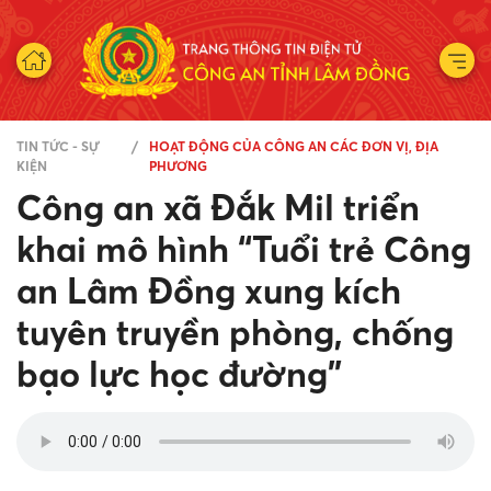
TIN TỨC - SỰ
HOẠT ĐỘNG CỦA CÔNG AN CÁC ĐƠN VỊ, ĐỊA
KIỆN
PHƯƠNG
Công an xã Đắk Mil triển
khai mô hình “Tuổi trẻ Công
an Lâm Đồng xung kích
tuyên truyền phòng, chống
bạo lực học đường”