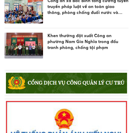
Công an xã Bắc Bình tăng cường tuyên
truyền pháp luật về an toàn giao
thông, phòng chống đuối nước và
quản lý vũ khí, vật liệu nổ, công cụ hỗ
trợ
Khen thưởng đột xuất Công an
phường Nam Gia Nghĩa trong đấu
tranh phòng, chống tội phạm
Tuyên truyền, phổ biến Luật Giao thông
đường thủy và phòng chống đuối
nước
Lực lượng Cảnh sát trật tự Công an
tỉnh Lâm Đồng thi đua thực hiện “Kỷ
luật nhất - Trung thành nhất - Gần dân
nhất”