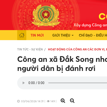
TIN MỚI
GIỚI THIỆU
CHỈ ĐẠO - ĐIỀU 
TIN TỨC - SỰ KIỆN
HOẠT ĐỘNG CỦA CÔNG AN CÁC ĐƠN VỊ,
Công an xã Đắk Song nhan
người dân bị đánh rơi
03/06/2026 14:31
|
149
|