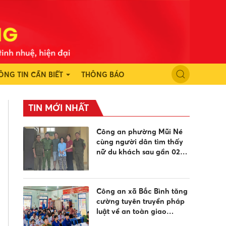
ÔNG TIN CẦN BIẾT
THÔNG BÁO
TIN MỚI NHẤT
Công an phường Mũi Né
cùng người dân tìm thấy
nữ du khách sau gần 02
ngày đi lạc
Công an xã Bắc Bình tăng
cường tuyên truyền pháp
luật về an toàn giao
thông, phòng chống đuối