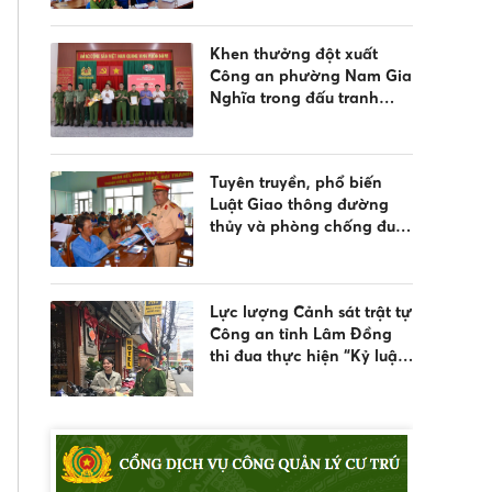
nước và quản lý vũ khí,
vật liệu nổ, công cụ hỗ trợ
Khen thưởng đột xuất
Công an phường Nam Gia
Nghĩa trong đấu tranh
phòng, chống tội phạm
Tuyên truyền, phổ biến
Luật Giao thông đường
thủy và phòng chống đuối
nước
Lực lượng Cảnh sát trật tự
Công an tỉnh Lâm Đồng
thi đua thực hiện “Kỷ luật
nhất - Trung thành nhất -
Gần dân nhất”