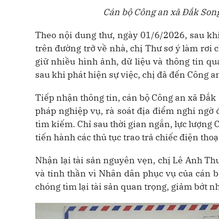
Cán bộ Công an xã Đắk Song 
Theo nội dung thư, ngày 01/6/2026, sau khi
trên đường trở về nhà, chị Thư sơ ý làm rơi ch
giữ nhiều hình ảnh, dữ liệu và thông tin q
sau khi phát hiện sự việc, chị đã đến Công a
Tiếp nhận thông tin, cán bộ Công an xã Đắk
pháp nghiệp vụ, rà soát địa điểm nghi ngờ 
tìm kiếm. Chỉ sau thời gian ngắn, lực lượng 
tiến hành các thủ tục trao trả chiếc điện thoạ
Nhận lại tài sản nguyên vẹn, chị Lê Anh Thư
và tinh thần vì Nhân dân phục vụ của cán b
chóng tìm lại tài sản quan trọng, giảm bớt n