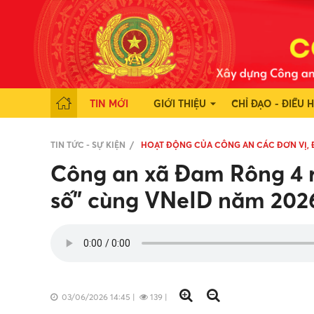
TIN MỚI
GIỚI THIỆU
CHỈ ĐẠO - ĐIỀU 
TIN TỨC - SỰ KIỆN
HOẠT ĐỘNG CỦA CÔNG AN CÁC ĐƠN VỊ,
Công an xã Đam Rông 4 r
số” cùng VNeID năm 202
03/06/2026 14:45
|
139
|