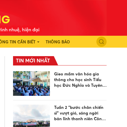
ÔNG TIN CẦN BIẾT
THÔNG BÁO
TIN MỚI NHẤT
Gieo mầm văn hóa gia
thông cho học sinh Tiểu
học Đức Nghĩa và Tuyên
Quang dịp sinh hoạt hè
Tuần 2 “bước chân chiến
sĩ” vượt gió, sáng ngời
bản lĩnh thanh niên Công
an hướng về biển đảo