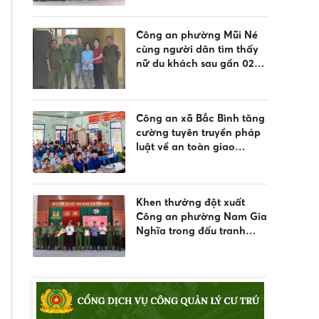
Công an phường Mũi Né
cùng người dân tìm thấy
nữ du khách sau gần 02
ngày đi lạc
Công an xã Bắc Bình tăng
cường tuyên truyền pháp
luật về an toàn giao
thông, phòng chống đuối
nước và quản lý vũ khí,
vật liệu nổ, công cụ hỗ trợ
Khen thưởng đột xuất
Công an phường Nam Gia
Nghĩa trong đấu tranh
phòng, chống tội phạm