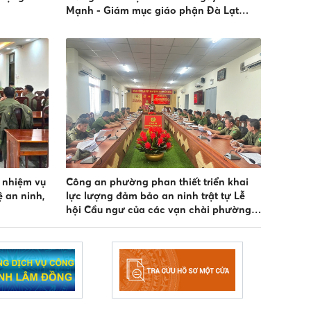
Mạnh - Giám mục giáo phận Đà Lạt
nhân dịp lễ bổn mạng Thánh Đa Minh
 nhiệm vụ
Công an phường phan thiết triển khai
 an ninh,
lực lượng đảm bảo an ninh trật tự Lễ
hội Cầu ngư của các vạn chài phường
phan thiết năm 2026