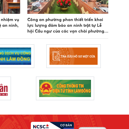
 nhiệm vụ
Công an phường phan thiết triển khai
 an ninh,
lực lượng đảm bảo an ninh trật tự Lễ
hội Cầu ngư của các vạn chài phường
phan thiết năm 2026