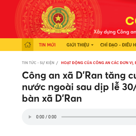
TIN MỚI
GIỚI THIỆU
CHỈ ĐẠO - ĐIỀU 
TIN TỨC - SỰ KIỆN
HOẠT ĐỘNG CỦA CÔNG AN CÁC ĐƠN VỊ,
Công an xã D’Ran tăng cư
nước ngoài sau dịp lễ 30
bàn xã D’Ran