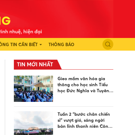
ÔNG TIN CẦN BIẾT
THÔNG BÁO
TIN MỚI NHẤT
Gieo mầm văn hóa gia
thông cho học sinh Tiểu
học Đức Nghĩa và Tuyên
Quang dịp sinh hoạt hè
Tuần 2 “bước chân chiến
sĩ” vượt gió, sáng ngời
bản lĩnh thanh niên Công
an hướng về biển đảo