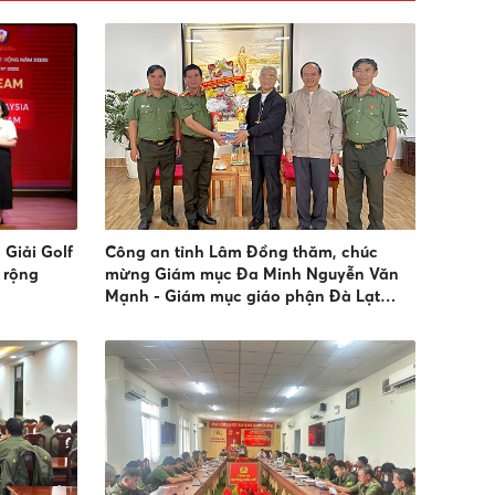
Giải Golf
Công an tỉnh Lâm Đồng thăm, chúc
 rộng
mừng Giám mục Đa Minh Nguyễn Văn
Mạnh - Giám mục giáo phận Đà Lạt
nhân dịp lễ bổn mạng Thánh Đa Minh