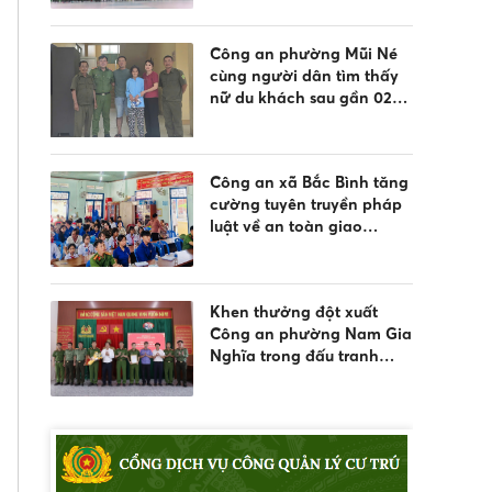
Công an phường Mũi Né
cùng người dân tìm thấy
nữ du khách sau gần 02
ngày đi lạc
Công an xã Bắc Bình tăng
cường tuyên truyền pháp
luật về an toàn giao
thông, phòng chống đuối
nước và quản lý vũ khí,
vật liệu nổ, công cụ hỗ trợ
Khen thưởng đột xuất
Công an phường Nam Gia
Nghĩa trong đấu tranh
phòng, chống tội phạm