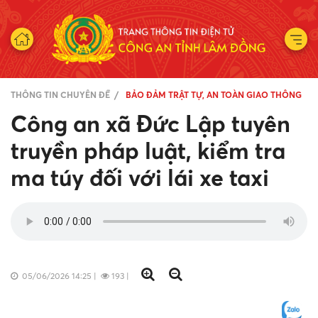
THÔNG TIN CHUYÊN ĐỀ
BẢO ĐẢM TRẬT TỰ, AN TOÀN GIAO THÔNG
Công an xã Đức Lập tuyên
truyền pháp luật, kiểm tra
ma túy đối với lái xe taxi
05/06/2026 14:25
|
193
|