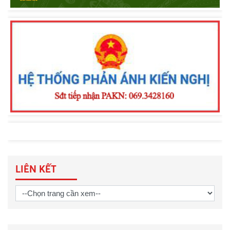
Lực lượng Cảnh sát trật tự Công an
tỉnh Lâm Đồng thi đua thực hiện “Kỷ
luật nhất - Trung thành nhất - Gần dân
nhất”
LIÊN KẾT