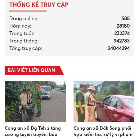
THỐNG KÊ TRUY CẬP
Đang online:
585
Hôm nay:
28180
Trong tuần:
232374
Trong tháng
:
942783
Tổng truy cập:
24044294
BÀI VIẾT LIÊN QUAN
Công an xã Đạ Tẻh 2 tăng
Công an xã Đắk Song phối
cường tuyên truyền, bảo
hợp kiểm tra, xử lý vi phạm