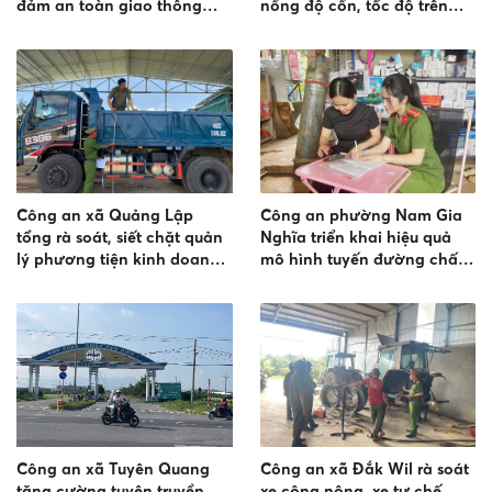
đảm an toàn giao thông
nồng độ cồn, tốc độ trên
cho học sinh
Tỉnh lộ 682
Công an xã Quảng Lập
Công an phường Nam Gia
tổng rà soát, siết chặt quản
Nghĩa triển khai hiệu quả
lý phương tiện kinh doanh
mô hình tuyến đường chấp
vận tải
hành tốt trật tự đô thị, an
toàn giao thông
Công an xã Tuyên Quang
Công an xã Đắk Wil rà soát
tăng cường tuyên truyền,
xe công nông, xe tự chế,