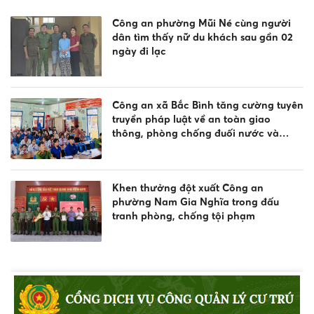
Công an phường Mũi Né cùng người
dân tìm thấy nữ du khách sau gần 02
ngày đi lạc
Công an xã Bắc Bình tăng cường tuyên
truyền pháp luật về an toàn giao
thông, phòng chống đuối nước và
quản lý vũ khí, vật liệu nổ, công cụ hỗ
trợ
Khen thưởng đột xuất Công an
phường Nam Gia Nghĩa trong đấu
tranh phòng, chống tội phạm
Tuyên truyền, phổ biến Luật Giao thông
đường thủy và phòng chống đuối
nước