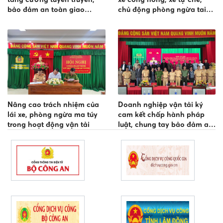
bảo đảm an toàn giao
chủ động phòng ngừa tai
thông đối với xe đưa đón
nạn giao thông
công nhân tại Khu công
nghiệp
Nâng cao trách nhiệm của
Doanh nghiệp vận tải ký
lái xe, phòng ngừa ma túy
cam kết chấp hành pháp
trong hoạt động vận tải
luật, chung tay bảo đảm an
toàn giao thông