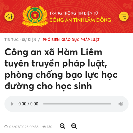
TIN TỨC - SỰ KIỆN
PHỔ BIẾN, GIÁO DỤC PHÁP LUẬT
Công an xã Hàm Liêm
tuyên truyền pháp luật,
phòng chống bạo lực học
đường cho học sinh
06/07/2026 09:38
|
130
|