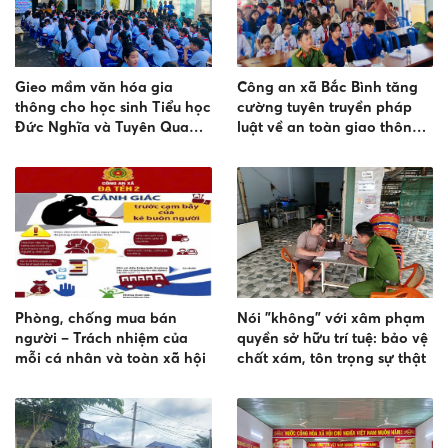
Gieo mầm văn hóa gia
Công an xã Bắc Bình tăng
thông cho học sinh Tiểu học
cường tuyên truyền pháp
Đức Nghĩa và Tuyên Quang
luật về an toàn giao thông,
dịp sinh hoạt hè
phòng chống đuối nước và
quản lý vũ khí, vật liệu nổ,
công cụ hỗ trợ
Phòng, chống mua bán
Nói "không" với xâm phạm
người – Trách nhiệm của
quyền sở hữu trí tuệ: bảo vệ
mỗi cá nhân và toàn xã hội
chất xám, tôn trọng sự thật