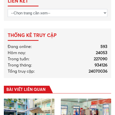
LIÊN KẾT
THỐNG KÊ TRUY CẬP
Đang online:
593
Hôm nay:
24053
Trong tuần:
227090
Trong tháng
:
934126
Tổng truy cập:
24070036
BÀI VIẾT LIÊN QUAN