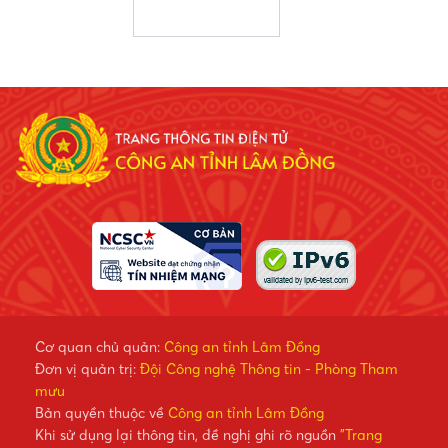
Cơ quan chủ quản:
Công an tỉnh Lâm Đồng
Đơn vị quản trị:
Đội Công nghệ Thông tin - Phòng Tham
mưu
Bản quyền thuộc về
Công an tỉnh Lâm Đồng
Khi sử dụng lại thông tin, đề nghị ghi rõ nguồn
"Trang