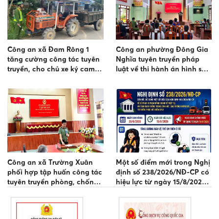
Công an xã Đam Rông 1
Công an phường Đông Gia
tăng cường công tác tuyên
Nghĩa tuyên truyền pháp
truyền, cho chủ xe ký cam
luật về thi hành án hình sự
kết bảo đảm trật tự an toàn
tại cộng đồng
giao thông
Công an xã Trường Xuân
Một số điểm mới trong Nghị
phối hợp tập huấn công tác
định số 238/2026/NĐ-CP có
tuyên truyền phòng, chống
hiệu lực từ ngày 15/8/2026
lừa đảo trực tuyến và đấu
người dân cần lưu ý
tranh phản bác thông tin
xấu độc trên không gian