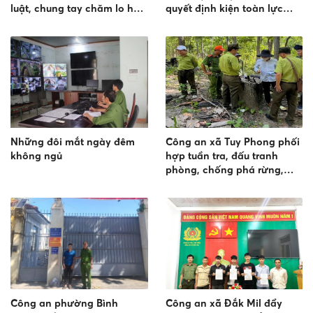
luật, chung tay chăm lo học
quyết định kiện toàn lực
sinh vùng đồng bào dân tộc
lượng tham gia bảo vệ an
ninh trật tự ở cơ sở
Những đôi mắt ngày đêm
Công an xã Tuy Phong phối
không ngủ
hợp tuần tra, đấu tranh
phòng, chống phá rừng,
khai thác lâm sản và lấn
chiếm đất rừng trên địa bàn
Công an phường Bình
Công an xã Đắk Mil đẩy