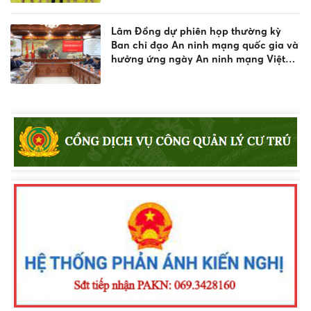
Công an nhân dân năm 2026
Lâm Đồng dự phiên họp thường kỳ
Ban chỉ đạo An ninh mạng quốc gia và
hưởng ứng ngày An ninh mạng Việt
Nam 2026
Đội tuyển Công an tỉnh Lâm Đồng xuất
sắc giành Huy chương Đồng nội dung
bắn súng đêm phối hợp tại Vòng
Chung kết Hội thao CAND năm 2026
Công an tỉnh Lâm Đồng đạt Giải Ba
toàn đoàn tại Vòng chung kết Hội thao
quân sự, võ thuật và thể thao CAND
năm 2026