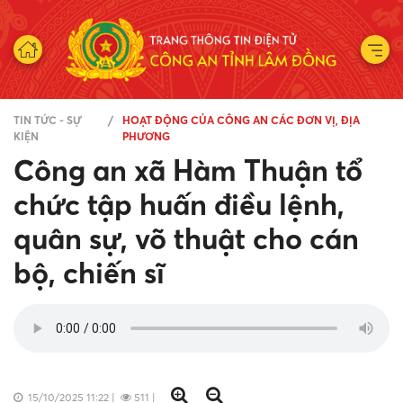
TIN TỨC - SỰ
HOẠT ĐỘNG CỦA CÔNG AN CÁC ĐƠN VỊ, ĐỊA
KIỆN
PHƯƠNG
Công an xã Hàm Thuận tổ
chức tập huấn điều lệnh,
quân sự, võ thuật cho cán
bộ, chiến sĩ
15/10/2025 11:22
|
511
|