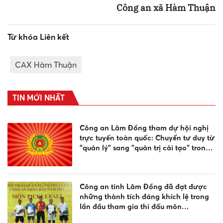
Công an xã Hàm Thuận
Từ khóa Liên kết
CAX Hàm Thuận
TIN MỚI NHẤT
Công an Lâm Đồng tham dự hội nghị
trực tuyến toàn quốc: Chuyển tư duy từ
"quản lý" sang "quản trị cải tạo" trong
công tác cai nghiện ma túy
Công an tỉnh Lâm Đồng đã đạt được
những thành tích đáng khích lệ trong
lần đầu tham gia thi đấu môn
Pickleball, tại Vòng chung kết Hội thao