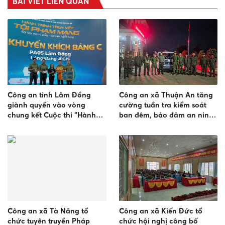
BÀI VIẾT LIÊN QUAN
Công an tỉnh Lâm Đồng
Công an xã Thuận An tăng
giành quyền vào vòng
cường tuần tra kiểm soát
chung kết Cuộc thi “Hành
ban đêm, bảo đảm an ninh,
trình truy vết tội phạm
trật tự trên địa bàn
mạng”
Công an xã Tà Năng tổ
Công an xã Kiến Đức tổ
chức tuyên truyền Pháp
chức hội nghị công bố