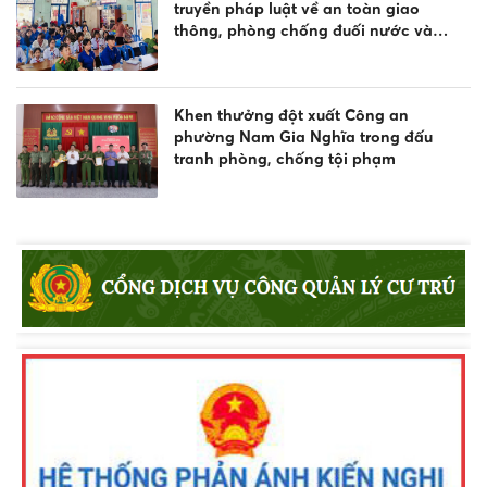
truyền pháp luật về an toàn giao
thông, phòng chống đuối nước và
quản lý vũ khí, vật liệu nổ, công cụ hỗ
trợ
Khen thưởng đột xuất Công an
phường Nam Gia Nghĩa trong đấu
tranh phòng, chống tội phạm
Tuyên truyền, phổ biến Luật Giao thông
đường thủy và phòng chống đuối
nước
Lực lượng Cảnh sát trật tự Công an
tỉnh Lâm Đồng thi đua thực hiện “Kỷ
luật nhất - Trung thành nhất - Gần dân
nhất”