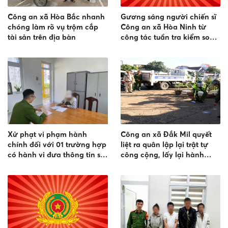
Công an xã Hòa Bắc nhanh
Gương sáng người chiến sĩ
chóng làm rõ vụ trộm cắp
Công an xã Hòa Ninh từ
tài sản trên địa bàn
công tác tuần tra kiểm soát
đến phá vụ án trộm cắp tài
sản
Xử phạt vi phạm hành
Công an xã Đắk Mil quyết
chính đối với 01 trường hợp
liệt ra quân lập lại trật tự
có hành vi đưa thông tin sai
công cộng, lấy lại hành
sự thật, xúc phạm uy tín của
lang an toàn giao thông
tổ chức trên mạng xã hội