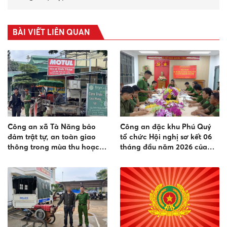
BÀI VIẾT LIÊN QUAN
Công an xã Tà Năng bảo
Công an đặc khu Phú Quý
đảm trật tự, an toàn giao
tổ chức Hội nghị sơ kết 06
thông trong mùa thu hoạch
tháng đầu năm 2026 của
nông sản năm 2026
lực lượng an ninh trật tự ở
cơ sở.