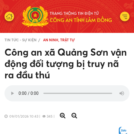
TIN TỨC - SỰ KIỆN
AN NINH, TRẬT TỰ
Công an xã Quảng Sơn vận
động đối tượng bị truy nã
ra đầu thú
09/01/2026 10:43
|
345
|