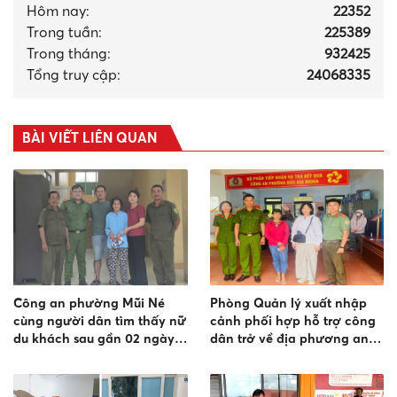
Hôm nay:
22352
Trong tuần:
225389
Trong tháng
:
932425
Tổng truy cập:
24068335
BÀI VIẾT LIÊN QUAN
Công an phường Mũi Né
Phòng Quản lý xuất nhập
cùng người dân tìm thấy nữ
cảnh phối hợp hỗ trợ công
du khách sau gần 02 ngày
dân trở về địa phương an
đi lạc
toàn