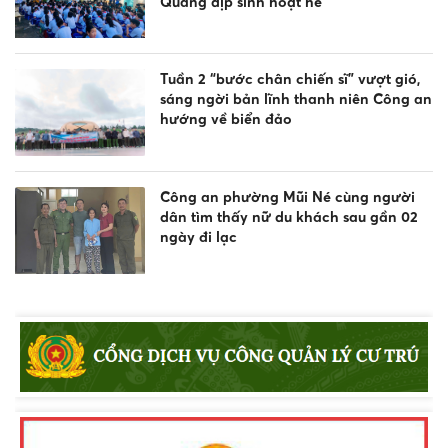
Quang dịp sinh hoạt hè
Tuần 2 “bước chân chiến sĩ” vượt gió,
sáng ngời bản lĩnh thanh niên Công an
hướng về biển đảo
Công an phường Mũi Né cùng người
dân tìm thấy nữ du khách sau gần 02
ngày đi lạc
Công an xã Bắc Bình tăng cường tuyên
truyền pháp luật về an toàn giao
thông, phòng chống đuối nước và
quản lý vũ khí, vật liệu nổ, công cụ hỗ
trợ
Khen thưởng đột xuất Công an