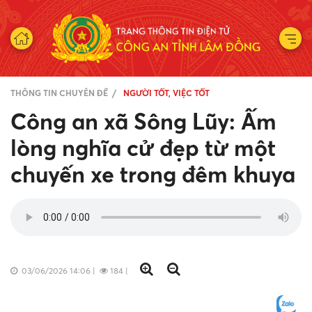
THÔNG TIN CHUYÊN ĐỀ
NGƯỜI TỐT, VIỆC TỐT
Công an xã Sông Lũy: Ấm
lòng nghĩa cử đẹp từ một
chuyến xe trong đêm khuya
03/06/2026 14:06
|
184
|