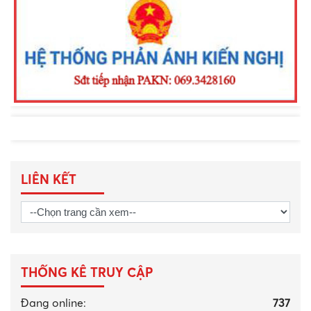
phường Nam Gia Nghĩa trong đấu
tranh phòng, chống tội phạm
LIÊN KẾT
THỐNG KÊ TRUY CẬP
Đang online:
737