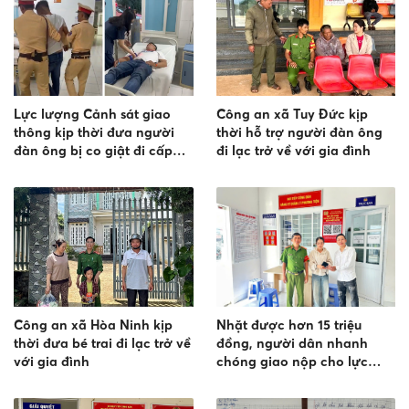
Lực lượng Cảnh sát giao
Công an xã Tuy Đức kịp
thông kịp thời đưa người
thời hỗ trợ người đàn ông
đàn ông bị co giật đi cấp
đi lạc trở về với gia đình
cứu kịp thời
Công an xã Hòa Ninh kịp
Nhặt được hơn 15 triệu
thời đưa bé trai đi lạc trở về
đồng, người dân nhanh
với gia đình
chóng giao nộp cho lực
lượng Công an để trả lại
người mất