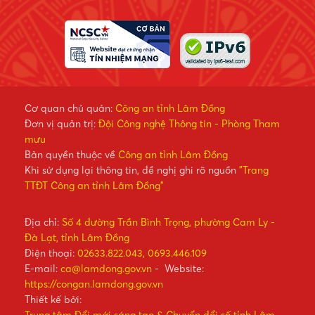
Cơ quan chủ quản:
Công an tỉnh Lâm Đồng
Đơn vị quản trị:
Đội Công nghệ Thông tin - Phòng Tham
mưu
Bản quyền thuộc về
Công an tỉnh Lâm Đồng
Khi sử dụng lại thông tin, đề nghị ghi rõ nguồn
"Trang
TTĐT Công an tỉnh Lâm Đồng"
Địa chỉ:
Số 4 đường Trần Bình Trọng, phường Cam Ly -
Đà Lạt, tỉnh Lâm Đồng
Điện thoại:
02633.822.043, 0693.446.109
E-mail:
ca@lamdong.gov.vn
- Website:
https://congan.lamdong.gov.vn
Thiết kế bởi:
Trung tâm Đổi mới sáng tạo & Chuyển đổi số tỉnh Lâm