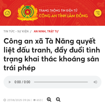
TIN TỨC - SỰ KIỆN
AN NINH, TRẬT TỰ
Công an xã Tà Năng quyết
liệt đấu tranh, đẩy đuổi tình
trạng khai thác khoáng sản
trái phép
27/08/2025 09:26
|
653
|