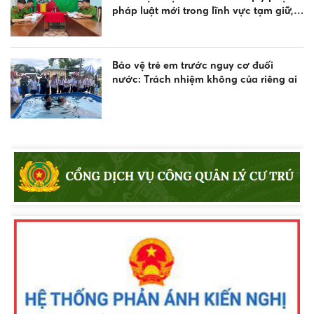
pháp luật mới trong lĩnh vực tạm giữ,
tạm giam và thi hành án hình sự
Bảo vệ trẻ em trước nguy cơ đuối
nước: Trách nhiệm không của riêng ai
Gần 200 doanh nghiệp vận tải ký cam
kết chấp hành pháp luật về trật tự, an
toàn giao thông
Bảo đảm an ninh, trật tự, tính nghiêm
minh của pháp luật và sự an toàn tuyệt
đối cho người tiến hành tố tụng, người
tham gia tố tụng