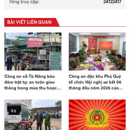
Tổng truy cập:
24122417
BÀI VIẾT LIÊN QUAN
Công an xã Tà Năng bảo
Công an đặc khu Phú Quý
đảm trật tự, an toàn giao
tổ chức Hội nghị sơ kết 06
thông trong mùa thu hoạch
tháng đầu năm 2026 của
nông sản năm 2026
lực lượng an ninh trật tự ở
cơ sở.