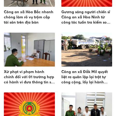
Công an xã Hòa Bắc nhanh
Gương sáng người chiến sĩ
chóng làm rõ vụ trộm cắp
Công an xã Hòa Ninh từ
tài sản trên địa bàn
công tác tuần tra kiểm soát
đến phá vụ án trộm cắp tài
sản
Xử phạt vi phạm hành
Công an xã Đắk Mil quyết
chính đối với 01 trường hợp
liệt ra quân lập lại trật tự
có hành vi đưa thông tin sai
công cộng, lấy lại hành
sự thật, xúc phạm uy tín của
lang an toàn giao thông
tổ chức trên mạng xã hội