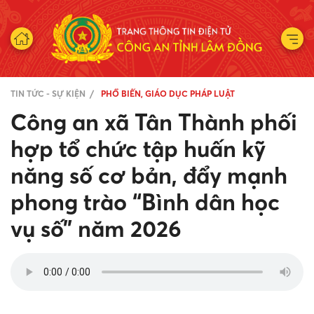
TIN TỨC - SỰ KIỆN
PHỔ BIẾN, GIÁO DỤC PHÁP LUẬT
Công an xã Tân Thành phối
hợp tổ chức tập huấn kỹ
năng số cơ bản, đẩy mạnh
phong trào “Bình dân học
vụ số” năm 2026