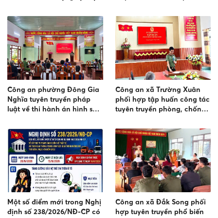
kết bảo đảm trật tự an toàn
giao thông
Công an phường Đông Gia
Công an xã Trường Xuân
Nghĩa tuyên truyền pháp
phối hợp tập huấn công tác
luật về thi hành án hình sự
tuyên truyền phòng, chống
tại cộng đồng
lừa đảo trực tuyến và đấu
tranh phản bác thông tin
xấu độc trên không gian
mạng
Một số điểm mới trong Nghị
Công an xã Đắk Song phối
định số 238/2026/NĐ-CP có
hợp tuyên truyền phổ biến