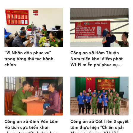
xa
đổi số trong vùng đồng bào
dân tộc thiểu số
“Vì Nhân dân phục vụ”
Công an xã Hàm Thuận
trong từng thủ tục hành
Nam triển khai điểm phát
chính
Wi-Fi miễn phí phục vụ
Nhân dân
Công an xã Đinh Văn Lâm
Công an xã Cát Tiên 3 quyết
Hà tích cực triển khai
tâm thực hiện “Chiến dịch