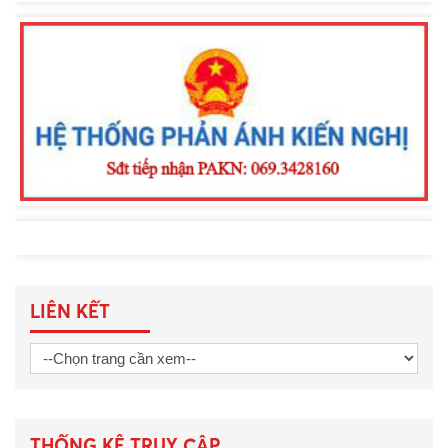
Khen thưởng đột xuất Công an
phường Nam Gia Nghĩa trong đấu
tranh phòng, chống tội phạm
LIÊN KẾT
THỐNG KÊ TRUY CẬP