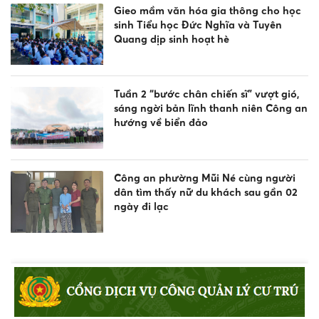
Gieo mầm văn hóa gia thông cho học
sinh Tiểu học Đức Nghĩa và Tuyên
Quang dịp sinh hoạt hè
Tuần 2 “bước chân chiến sĩ” vượt gió,
sáng ngời bản lĩnh thanh niên Công an
hướng về biển đảo
Công an phường Mũi Né cùng người
dân tìm thấy nữ du khách sau gần 02
ngày đi lạc
Công an xã Bắc Bình tăng cường tuyên
truyền pháp luật về an toàn giao
thông, phòng chống đuối nước và
quản lý vũ khí, vật liệu nổ, công cụ hỗ
trợ