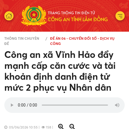
THÔNG TIN CHUYÊN
ĐỀ ÁN 06 - CHUYỂN ĐỔI SỐ - DỊCH VỤ
ĐỀ
CÔNG
Công an xã Vĩnh Hảo đẩy
mạnh cấp căn cước và tài
khoản định danh điện tử
mức 2 phục vụ Nhân dân
05/06/2026 10:55
|
158
|