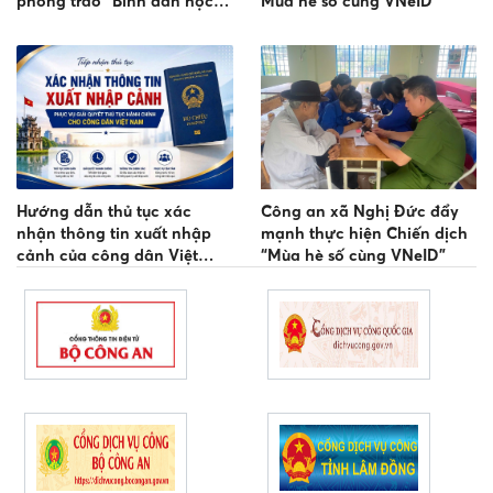
phong trào “Bình dân học
Mùa hè số cùng VNeID”
vụ số”
Hướng dẫn thủ tục xác
Công an xã Nghị Đức đẩy
nhận thông tin xuất nhập
mạnh thực hiện Chiến dịch
cảnh của công dân Việt
“Mùa hè số cùng VNeID”
Nam tại Công an cấp xã