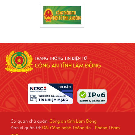
Cơ quan chủ quản:
Công an tỉnh Lâm Đồng
Đơn vị quản trị:
Đội Công nghệ Thông tin - Phòng Tham
mưu