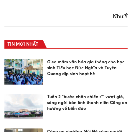
Như Ý
TIN MỚI NHẤT
Gieo mầm văn hóa gia thông cho học
sinh Tiểu học Đức Nghĩa và Tuyên
Quang dịp sinh hoạt hè
Tuần 2 “bước chân chiến sĩ” vượt gió,
sáng ngời bản lĩnh thanh niên Công an
hướng về biển đảo
Công an phường Mũi Né cùng người