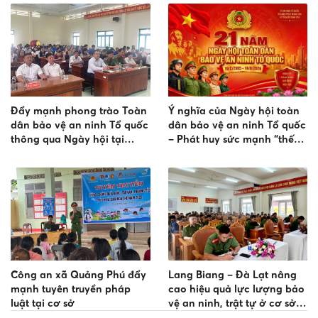
Đẩy mạnh phong trào Toàn
Ý nghĩa của Ngày hội toàn
dân bảo vệ an ninh Tổ quốc
dân bảo vệ an ninh Tổ quốc
thông qua Ngày hội tại
– Phát huy sức mạnh “thế
Trường THPT Hàm Thuận
trận lòng dân” trong sự
Nam
nghiệp bảo vệ an ninh, trật
tự
Công an xã Quảng Phú đẩy
Lang Biang – Đà Lạt nâng
mạnh tuyên truyền pháp
cao hiệu quả lực lượng bảo
luật tại cơ sở
vệ an ninh, trật tự ở cơ sở
sau sáp nhập