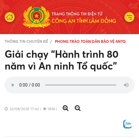
THÔNG TIN CHUYÊN ĐỀ
PHONG TRÀO TOÀN DÂN BẢO VỆ ANTQ
Giải chạy “Hành trình 80
năm vì An ninh Tổ quốc”
22/08/2025 17:42
|
1836
|