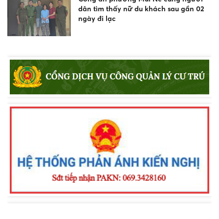
dân tìm thấy nữ du khách sau gần 02
ngày đi lạc
Công an xã Bắc Bình tăng cường tuyên
truyền pháp luật về an toàn giao
thông, phòng chống đuối nước và
quản lý vũ khí, vật liệu nổ, công cụ hỗ
trợ
Khen thưởng đột xuất Công an
phường Nam Gia Nghĩa trong đấu
tranh phòng, chống tội phạm