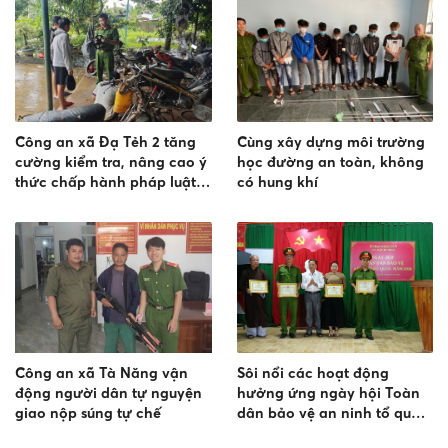
Công an xã Đạ Tẻh 2 tăng
Cùng xây dựng môi trường
cường kiểm tra, nâng cao ý
học đường an toàn, không
thức chấp hành pháp luật,
có hung khí
phòng ngừa vi phạm về độ,
chế phương tiện
Công an xã Tà Năng vận
Sôi nổi các hoạt động
động người dân tự nguyện
hưởng ứng ngày hội Toàn
giao nộp súng tự chế
dân bảo vệ an ninh tổ quốc
năm 2026 tại xã Bắc Ruộng