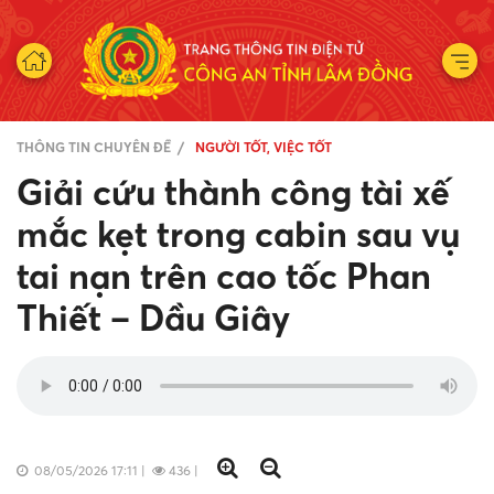
THÔNG TIN CHUYÊN ĐỀ
NGƯỜI TỐT, VIỆC TỐT
Giải cứu thành công tài xế
mắc kẹt trong cabin sau vụ
tai nạn trên cao tốc Phan
Thiết – Dầu Giây
08/05/2026 17:11
|
436
|