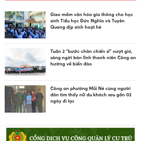
Gieo mầm văn hóa gia thông cho học
sinh Tiểu học Đức Nghĩa và Tuyên
Quang dịp sinh hoạt hè
Tuần 2 “bước chân chiến sĩ” vượt gió,
sáng ngời bản lĩnh thanh niên Công an
hướng về biển đảo
Công an phường Mũi Né cùng người
dân tìm thấy nữ du khách sau gần 02
ngày đi lạc
Công an xã Bắc Bình tăng cường tuyên
truyền pháp luật về an toàn giao
thông, phòng chống đuối nước và