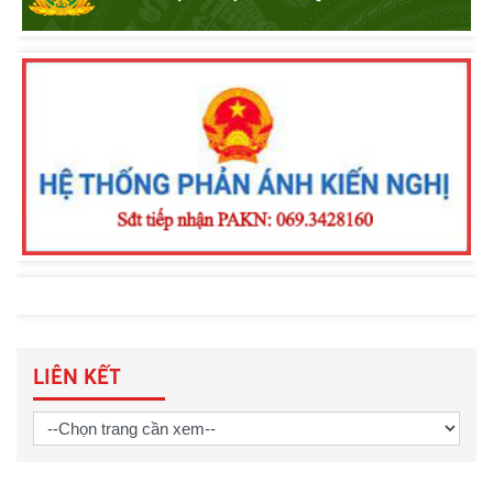
quản lý vũ khí, vật liệu nổ, công cụ hỗ
trợ
Khen thưởng đột xuất Công an
phường Nam Gia Nghĩa trong đấu
tranh phòng, chống tội phạm
LIÊN KẾT