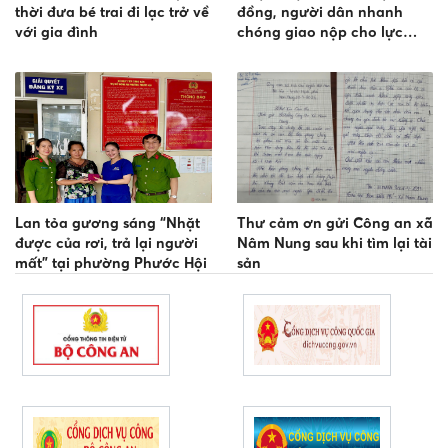
thời đưa bé trai đi lạc trở về
đồng, người dân nhanh
với gia đình
chóng giao nộp cho lực
lượng Công an để trả lại
người mất
Lan tỏa gương sáng “Nhặt
Thư cảm ơn gửi Công an xã
được của rơi, trả lại người
Nâm Nung sau khi tìm lại tài
mất” tại phường Phước Hội
sản