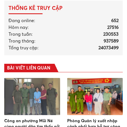
THỐNG KÊ TRUY CẬP
Đang online:
652
Hôm nay:
27516
Trong tuần:
230553
Trong tháng
:
937589
Tổng truy cập:
24073499
BÀI VIẾT LIÊN QUAN
Công an phường Mũi Né
Phòng Quản lý xuất nhập
cùng người dân tìm thấy nữ
cảnh phối hợp hỗ trợ công