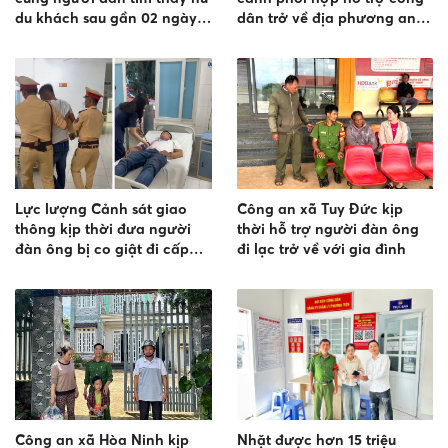
du khách sau gần 02 ngày
dân trở về địa phương an
đi lạc
toàn
Lực lượng Cảnh sát giao
Công an xã Tuy Đức kịp
thông kịp thời đưa người
thời hỗ trợ người đàn ông
đàn ông bị co giật đi cấp
đi lạc trở về với gia đình
cứu kịp thời
Công an xã Hòa Ninh kịp
Nhặt được hơn 15 triệu