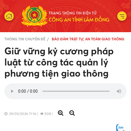
THÔNG TIN CHUYÊN ĐỀ
BẢO ĐẢM TRẬT TỰ, AN TOÀN GIAO THÔNG
Giữ vững kỷ cương pháp
luật từ công tác quản lý
phương tiện giao thông
29/05/2026 11:16
|
508
|