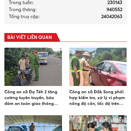
Trong tuần:
230143
Trong tháng
:
940552
Tổng truy cập:
24042063
BÀI VIẾT LIÊN QUAN
Công an xã Đạ Tẻh 2 tăng
Công an xã Đắk Song phối
cường tuyên truyền, bảo
hợp kiểm tra, xử lý vi phạm
đảm an toàn giao thông
nồng độ cồn, tốc độ trên
cho học sinh
Tỉnh lộ 682