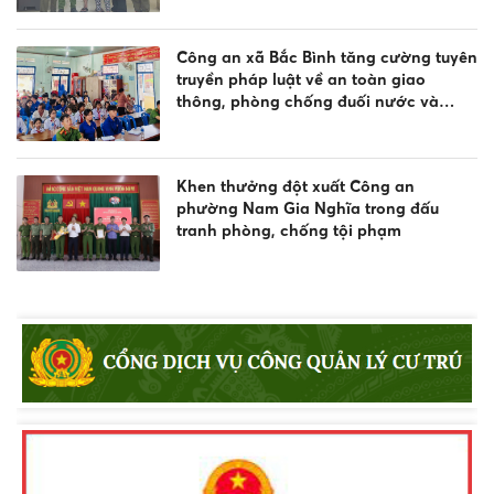
Công an xã Bắc Bình tăng cường tuyên
truyền pháp luật về an toàn giao
thông, phòng chống đuối nước và
quản lý vũ khí, vật liệu nổ, công cụ hỗ
trợ
Khen thưởng đột xuất Công an
phường Nam Gia Nghĩa trong đấu
tranh phòng, chống tội phạm
Tuyên truyền, phổ biến Luật Giao thông
đường thủy và phòng chống đuối
nước
Lực lượng Cảnh sát trật tự Công an
tỉnh Lâm Đồng thi đua thực hiện “Kỷ
luật nhất - Trung thành nhất - Gần dân