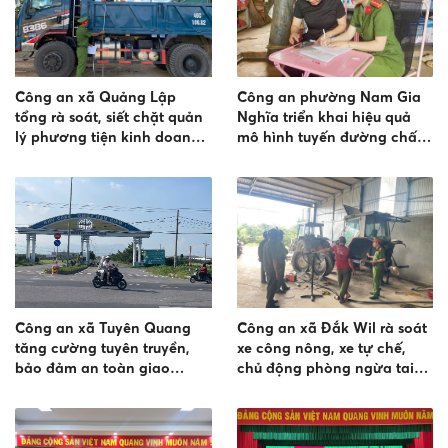
Công an xã Quảng Lập
Công an phường Nam Gia
tổng rà soát, siết chặt quản
Nghĩa triển khai hiệu quả
lý phương tiện kinh doanh
mô hình tuyến đường chấp
vận tải
hành tốt trật tự đô thị, an
toàn giao thông
Công an xã Tuyên Quang
Công an xã Đắk Wil rà soát
tăng cường tuyên truyền,
xe công nông, xe tự chế,
bảo đảm an toàn giao
chủ động phòng ngừa tai
thông đối với xe đưa đón
nạn giao thông
công nhân tại Khu công
nghiệp