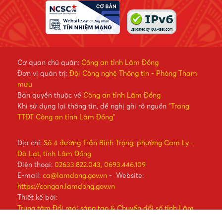
Cơ quan chủ quản:
Công an tỉnh Lâm Đồng
Đơn vị quản trị:
Đội Công nghệ Thông tin - Phòng Tham
mưu
Bản quyền thuộc về
Công an tỉnh Lâm Đồng
Khi sử dụng lại thông tin, đề nghị ghi rõ nguồn
"Trang
TTĐT Công an tỉnh Lâm Đồng"
Địa chỉ:
Số 4 đường Trần Bình Trọng, phường Cam Ly -
Đà Lạt, tỉnh Lâm Đồng
Điện thoại:
02633.822.043, 0693.446.109
E-mail:
ca@lamdong.gov.vn
- Website:
https://congan.lamdong.gov.vn
Thiết kế bởi:
Trung tâm Đổi mới sáng tạo & Chuyển đổi số tỉnh Lâm
Đồng