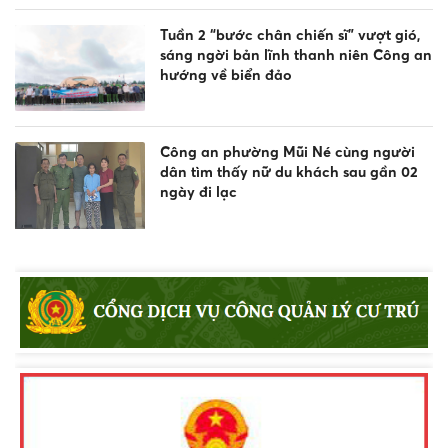
Tuần 2 “bước chân chiến sĩ” vượt gió,
sáng ngời bản lĩnh thanh niên Công an
hướng về biển đảo
Công an phường Mũi Né cùng người
dân tìm thấy nữ du khách sau gần 02
ngày đi lạc
Công an xã Bắc Bình tăng cường tuyên
truyền pháp luật về an toàn giao
thông, phòng chống đuối nước và
quản lý vũ khí, vật liệu nổ, công cụ hỗ
trợ
Khen thưởng đột xuất Công an
phường Nam Gia Nghĩa trong đấu
tranh phòng, chống tội phạm