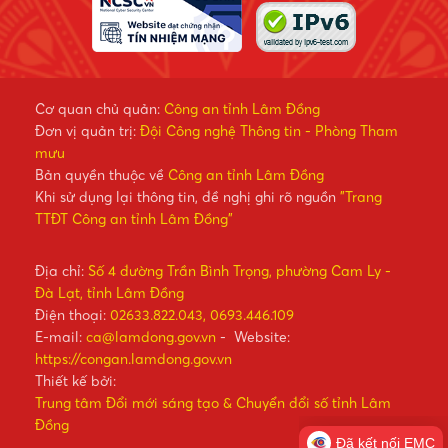
Cơ quan chủ quản:
Công an tỉnh Lâm Đồng
Đơn vị quản trị:
Đội Công nghệ Thông tin - Phòng Tham
mưu
Bản quyền thuộc về
Công an tỉnh Lâm Đồng
Khi sử dụng lại thông tin, đề nghị ghi rõ nguồn
"Trang
TTĐT Công an tỉnh Lâm Đồng"
Địa chỉ:
Số 4 đường Trần Bình Trọng, phường Cam Ly -
Đà Lạt, tỉnh Lâm Đồng
Điện thoại:
02633.822.043, 0693.446.109
E-mail:
ca@lamdong.gov.vn
- Website:
https://congan.lamdong.gov.vn
Thiết kế bởi:
Trung tâm Đổi mới sáng tạo & Chuyển đổi số tỉnh Lâm
Đồng
Đã kết nối EMC