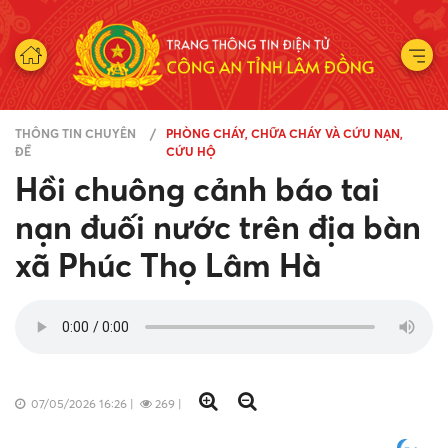
THÔNG TIN CHUYÊN
PHÒNG CHÁY, CHỮA CHÁY VÀ CỨU NẠN,
ĐỀ
CỨU HỘ
Hồi chuông cảnh báo tai
nạn đuối nước trên địa bàn
xã Phúc Thọ Lâm Hà
07/05/2026 16:26
|
269
|