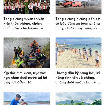
Tăng cường tuyên truyền
Tăng cường hướng dẫn cơ
kiến thức phòng, chống
sở bảo đảm an toàn phòng
đuối nước cho trẻ em xã
cháy, chữa cháy trong sản
Sông Lũy
xuất, kinh doanh
Kịp thời tìm kiếm, trục vớt
Hướng dẫn kỹ năng bơi, kỹ
nạn nhân đuối nước tại hồ
năng sinh tồn và phòng,
thủy lợi R’Ông Tô
chống đuối nước cho trẻ em
tại đặc khu Phú Quý