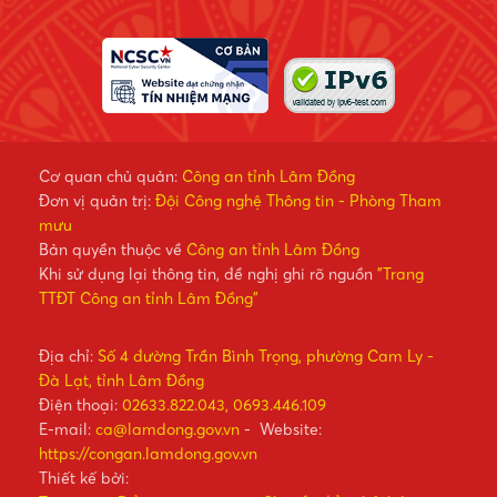
Cơ quan chủ quản:
Công an tỉnh Lâm Đồng
Đơn vị quản trị:
Đội Công nghệ Thông tin - Phòng Tham
mưu
Bản quyền thuộc về
Công an tỉnh Lâm Đồng
Khi sử dụng lại thông tin, đề nghị ghi rõ nguồn
"Trang
TTĐT Công an tỉnh Lâm Đồng"
Địa chỉ:
Số 4 đường Trần Bình Trọng, phường Cam Ly -
Đà Lạt, tỉnh Lâm Đồng
Điện thoại:
02633.822.043, 0693.446.109
E-mail:
ca@lamdong.gov.vn
- Website:
https://congan.lamdong.gov.vn
Thiết kế bởi: