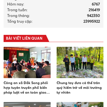
Hôm nay:
6767
Trong tuần:
216419
Trong tháng
:
942350
Tổng truy cập:
23995922
BÀI VIẾT LIÊN QUAN
Công an xã Đắk Song phối
Chung tay đưa cá thể trăn
hợp tuyên truyền phổ biến
quý hiếm trở về môi trường
pháp luật về an toàn giao
tự nhiên
thông và 02 Nghị định mới
của Chính phủ