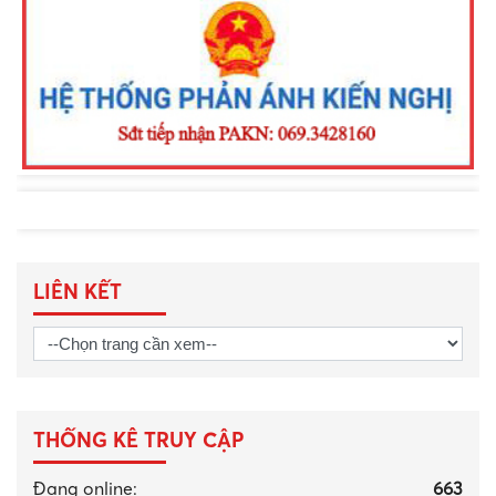
tra, đấu tranh phòng, chống phá rừng,
khai thác lâm sản và lấn chiếm đất
rừng trên địa bàn
LIÊN KẾT
THỐNG KÊ TRUY CẬP
Đang online:
663