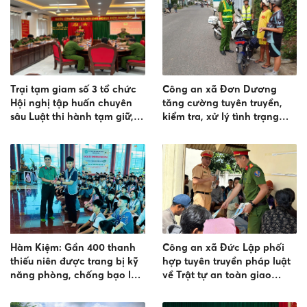
Trại tạm giam số 3 tổ chức
Công an xã Đơn Dương
Hội nghị tập huấn chuyên
tăng cường tuyên truyền,
sâu Luật thi hành tạm giữ,
kiểm tra, xử lý tình trạng
tạm giam và cấm đi khỏi
“độ, chế” xe đạp điện
nơi cư trú
Hàm Kiệm: Gần 400 thanh
Công an xã Đức Lập phối
thiếu niên được trang bị kỹ
hợp tuyên truyền pháp luật
năng phòng, chống bạo lực
về Trật tự an toàn giao
học đường và chất cấm
thông tại bon Jun Juh