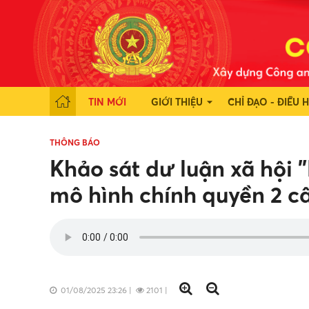
TIN MỚI
GIỚI THIỆU
CHỈ ĐẠO - ĐIỀU 
THÔNG BÁO
Khảo sát dư luận xã hội
mô hình chính quyền 2 cấ
01/08/2025 23:26
|
2101
|