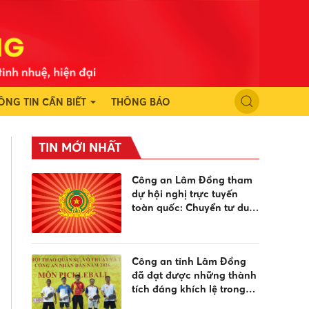
ÔNG TIN CẦN BIẾT
THÔNG BÁO
TIN MỚI NHẤT
Công an Lâm Đồng tham
dự hội nghị trực tuyến
toàn quốc: Chuyển tư duy
từ "quản lý" sang "quản trị
cải tạo" trong công tác cai
nghiện ma túy
Công an tỉnh Lâm Đồng
đã đạt được những thành
tích đáng khích lệ trong
lần đầu tham gia thi đấu