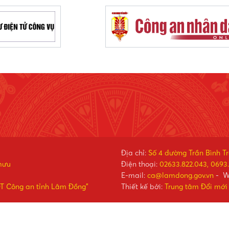
Địa chỉ:
Số 4 đường Trần Bình T
mưu
Điện thoại:
02633.822.043, 0693.
E-mail:
ca@lamdong.gov.vn
- W
ĐT Công an tỉnh Lâm Đồng"
Thiết kế bởi:
Trung tâm Đổi mới