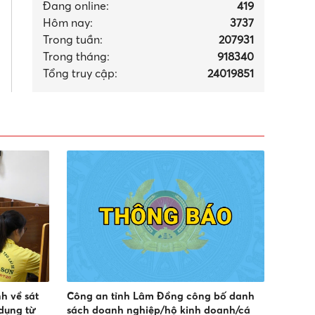
Đang online:
419
Hôm nay:
3737
Trong tuần:
207931
Trong tháng
:
918340
Tổng truy cập:
24019851
h về sát
Công an tỉnh Lâm Đồng công bố danh
 dụng từ
sách doanh nghiệp/hộ kinh doanh/cá