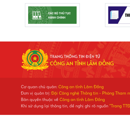
Cơ quan chủ quản:
Công an tỉnh Lâm Đồng
Đơn vị quản trị:
Đội Công nghệ Thông tin - Phòng Tham 
Bản quyền thuộc về
Công an tỉnh Lâm Đồng
Khi sử dụng lại thông tin, đề nghị ghi rõ nguồn
"Trang TT