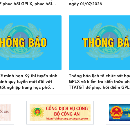
 phục hồi GPLX, phục hồi
ngày 01/07/2026
 trên địa bàn tỉnh Lâm Đồng
2026 đến 31/8/2026)
ề minh họa Kỳ thi tuyển sinh
Thông báo lịch tổ chức sát hạ
hính quy tuyển mới đối với
GPLX và kiểm tra kiến thức ph
tốt nghiệp trung học phổ
TTATGT để phục hồi điểm GPLX
m 2026
bàn tỉnh Lâm Đồng (từ 01/6/2
30/6/2026)