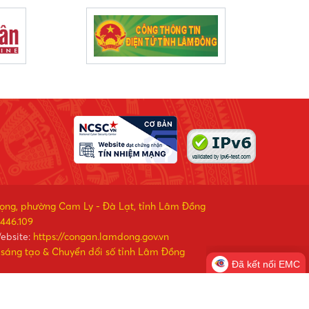
rọng, phường Cam Ly - Đà Lạt, tỉnh Lâm Đồng
446.109
ebsite:
https://congan.lamdong.gov.vn
 sáng tạo & Chuyển đổi số tỉnh Lâm Đồng
Đã kết nối EMC