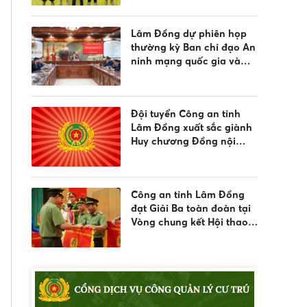
môn Pickleball, tại Vòng
chung kết Hội thao Công
Lâm Đồng dự phiên họp
an nhân dân năm 2026
thường kỳ Ban chỉ đạo An
ninh mạng quốc gia và
hưởng ứng ngày An ninh
mạng Việt Nam 2026
Đội tuyển Công an tỉnh
Lâm Đồng xuất sắc giành
Huy chương Đồng nội
dung bắn súng đêm phối
hợp tại Vòng Chung kết
Hội thao CAND năm 2026
Công an tỉnh Lâm Đồng
đạt Giải Ba toàn đoàn tại
Vòng chung kết Hội thao
quân sự, võ thuật và thể
thao CAND năm 2026