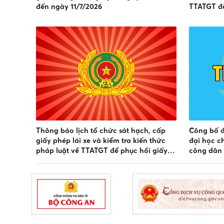
đến ngày 11/7/2026
TTATGT để
điểm GPLX
(Từ 01/8/
Thông báo lịch tổ chức sát hạch, cấp
Công bố đ
giấy phép lái xe và kiểm tra kiến thức
đại học c
pháp luật về TTATGT để phục hồi giấy
công dân 
phép lái xe, phục hồi điểm giấy phép lái
thông nă
xe trên địa bàn tỉnh Lâm Đồng (Từ
01/7/2026 đến 31/7/2026)