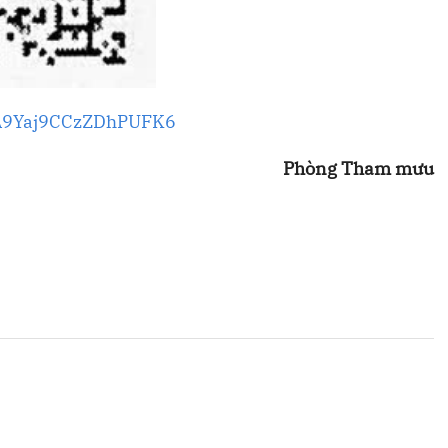
e/A9Yaj9CCzZDhPUFK6
Phòng Tham mưu