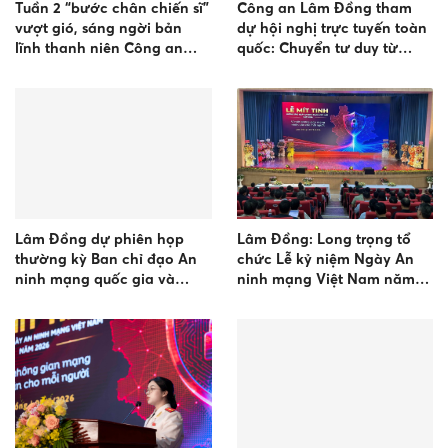
Tuần 2 “bước chân chiến sĩ”
Công an Lâm Đồng tham
vượt gió, sáng ngời bản
dự hội nghị trực tuyến toàn
lĩnh thanh niên Công an
quốc: Chuyển tư duy từ
hướng về biển đảo
"quản lý" sang "quản trị cải
tạo" trong công tác cai
nghiện ma túy
Lâm Đồng dự phiên họp
Lâm Đồng: Long trọng tổ
thường kỳ Ban chỉ đạo An
chức Lễ kỷ niệm Ngày An
ninh mạng quốc gia và
ninh mạng Việt Nam năm
hưởng ứng ngày An ninh
2026
mạng Việt Nam 2026