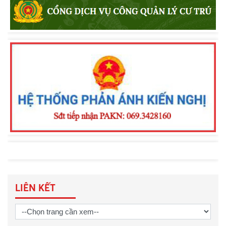
truyền pháp luật về an toàn giao
thông, phòng chống đuối nước và
quản lý vũ khí, vật liệu nổ, công cụ hỗ
trợ
Khen thưởng đột xuất Công an
phường Nam Gia Nghĩa trong đấu
tranh phòng, chống tội phạm
LIÊN KẾT