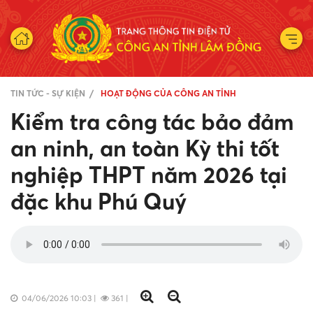
TIN TỨC - SỰ KIỆN
HOẠT ĐỘNG CỦA CÔNG AN TỈNH
Kiểm tra công tác bảo đảm
an ninh, an toàn Kỳ thi tốt
nghiệp THPT năm 2026 tại
đặc khu Phú Quý
04/06/2026 10:03
|
361
|