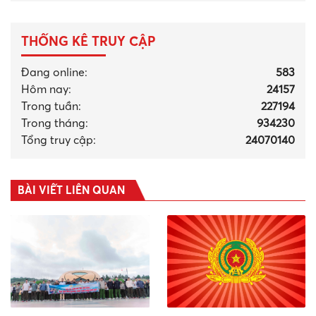
THỐNG KÊ TRUY CẬP
Đang online:
583
Hôm nay:
24157
Trong tuần:
227194
Trong tháng
:
934230
Tổng truy cập:
24070140
BÀI VIẾT LIÊN QUAN