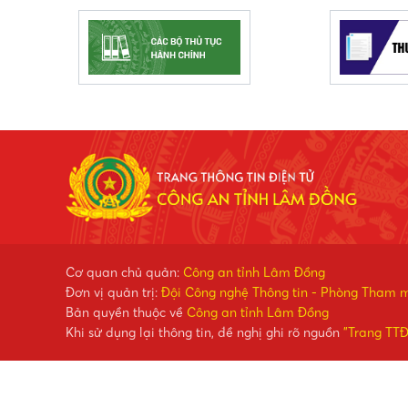
Cơ quan chủ quản:
Công an tỉnh Lâm Đồng
Đơn vị quản trị:
Đội Công nghệ Thông tin - Phòng Tham 
Bản quyền thuộc về
Công an tỉnh Lâm Đồng
Khi sử dụng lại thông tin, đề nghị ghi rõ nguồn
"Trang TT