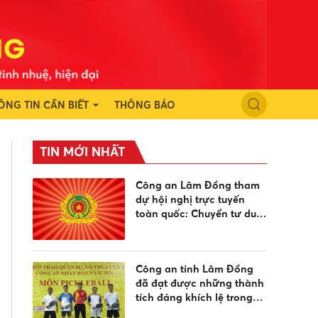
ÔNG TIN CẦN BIẾT
THÔNG BÁO
TIN MỚI NHẤT
Công an Lâm Đồng tham
dự hội nghị trực tuyến
toàn quốc: Chuyển tư duy
từ "quản lý" sang "quản trị
cải tạo" trong công tác cai
nghiện ma túy
Công an tỉnh Lâm Đồng
đã đạt được những thành
tích đáng khích lệ trong
lần đầu tham gia thi đấu