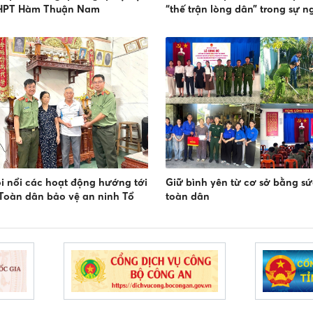
HPT Hàm Thuận Nam
“thế trận lòng dân” trong sự 
vệ an ninh, trật tự
ôi nổi các hoạt động hướng tới
Giữ bình yên từ cơ sở bằng s
Toàn dân bảo vệ an ninh Tổ
toàn dân