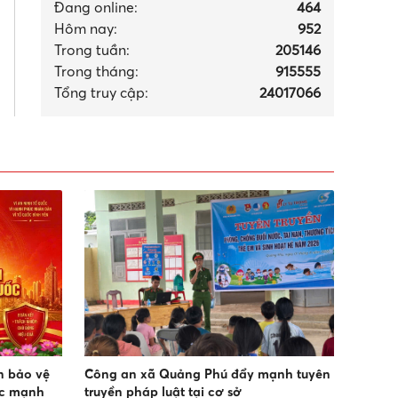
Đang online:
464
Hôm nay:
952
Trong tuần:
205146
Trong tháng
:
915555
Tổng truy cập:
24017066
n bảo vệ
Công an xã Quảng Phú đẩy mạnh tuyên
ức mạnh
truyền pháp luật tại cơ sở