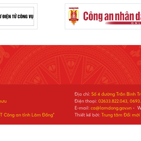
Địa chỉ:
Số 4 đường Trần Bình T
mưu
Điện thoại:
02633.822.043, 0693.
E-mail:
ca@lamdong.gov.vn
- W
ĐT Công an tỉnh Lâm Đồng"
Thiết kế bởi:
Trung tâm Đổi mới