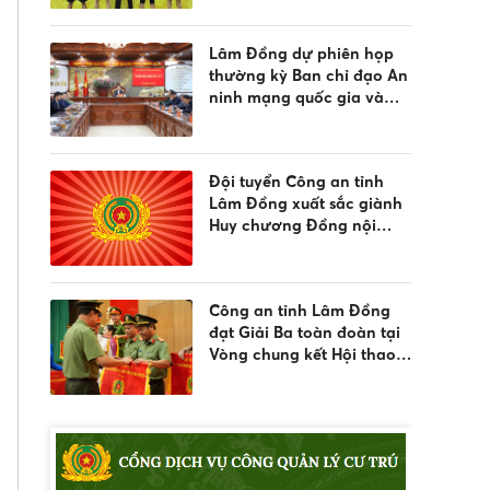
môn Pickleball, tại Vòng
chung kết Hội thao Công
Lâm Đồng dự phiên họp
an nhân dân năm 2026
thường kỳ Ban chỉ đạo An
ninh mạng quốc gia và
hưởng ứng ngày An ninh
mạng Việt Nam 2026
Đội tuyển Công an tỉnh
Lâm Đồng xuất sắc giành
Huy chương Đồng nội
dung bắn súng đêm phối
hợp tại Vòng Chung kết
Hội thao CAND năm 2026
Công an tỉnh Lâm Đồng
đạt Giải Ba toàn đoàn tại
Vòng chung kết Hội thao
quân sự, võ thuật và thể
thao CAND năm 2026