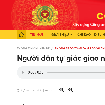
TIN MỚI
GIỚI THIỆU
CHỈ ĐẠO - ĐIỀU 
THÔNG TIN CHUYÊN ĐỀ
PHONG TRÀO TOÀN DÂN BẢO VỆ AN
Người dân tự giác giao nộ
14/08/2025 16:12
|
562
|