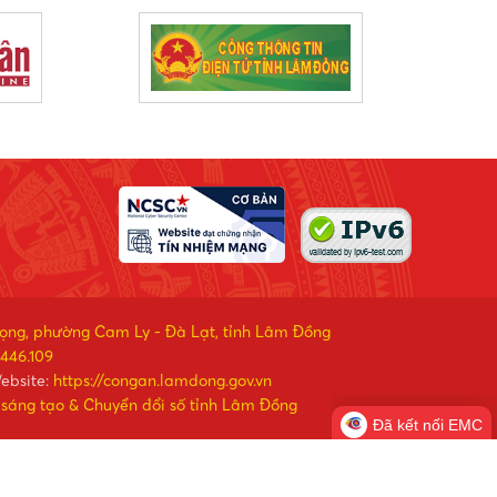
rọng, phường Cam Ly - Đà Lạt, tỉnh Lâm Đồng
446.109
ebsite:
https://congan.lamdong.gov.vn
 sáng tạo & Chuyển đổi số tỉnh Lâm Đồng
Đã kết nối EMC