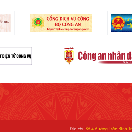
Địa chỉ:
Số 4 đường Trần Bình T