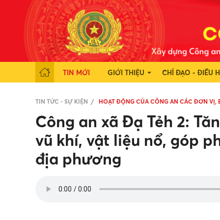
TIN MỚI
GIỚI THIỆU
CHỈ ĐẠO - ĐIỀU 
TIN TỨC - SỰ KIỆN
HOẠT ĐỘNG CỦA CÔNG AN CÁC ĐƠN VỊ,
Công an xã Đạ Tẻh 2: Tă
vũ khí, vật liệu nổ, góp 
địa phương