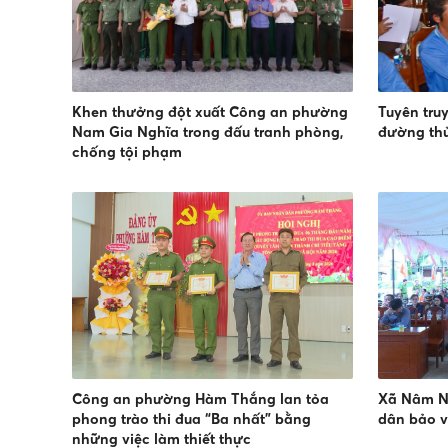
Khen thưởng đột xuất Công an phường
Tuyên tru
Nam Gia Nghĩa trong đấu tranh phòng,
đường th
chống tội phạm
Công an phường Hàm Thắng lan tỏa
Xã Nâm N
phong trào thi đua “Ba nhất” bằng
dân bảo v
những việc làm thiết thực