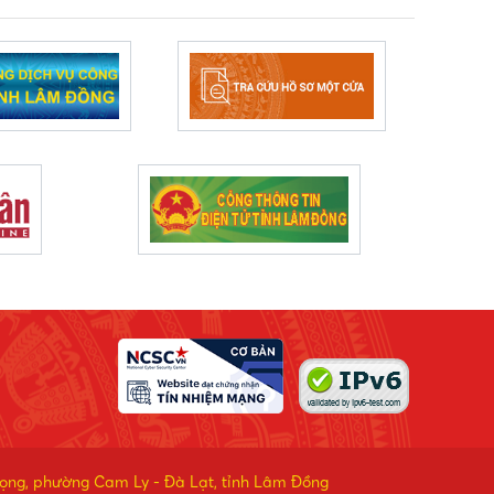
phan thiết năm 2026
rọng, phường Cam Ly - Đà Lạt, tỉnh Lâm Đồng