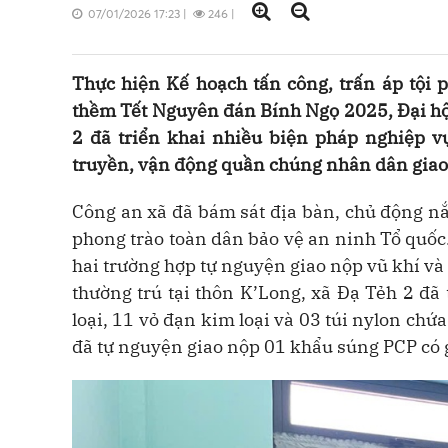
07/01/2026 17:23
|
246
|
Thực hiện Kế hoạch tấn công, trấn áp tội
thềm Tết Nguyên đán Bính Ngọ 2025, Đại hộ
2 đã triển khai nhiều biện pháp nghiệp vụ
truyền, vận động quần chúng nhân dân giao nộ
Công an xã đã bám sát địa bàn, chủ động nắ
phong trào toàn dân bảo vệ an ninh Tổ quốc.
hai trường hợp tự nguyện giao nộp vũ khí và
thường trú tại thôn K’Long, xã Đạ Tẻh 2 đ
loại, 11 vỏ đạn kim loại và 03 túi nylon chứ
đã tự nguyện giao nộp 01 khẩu súng PCP có