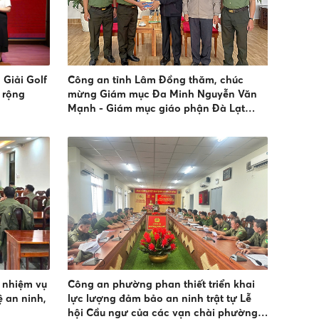
Giải Golf
Công an tỉnh Lâm Đồng thăm, chúc
 rộng
mừng Giám mục Đa Minh Nguyễn Văn
Mạnh - Giám mục giáo phận Đà Lạt
nhân dịp lễ bổn mạng Thánh Đa Minh
 nhiệm vụ
Công an phường phan thiết triển khai
 an ninh,
lực lượng đảm bảo an ninh trật tự Lễ
hội Cầu ngư của các vạn chài phường