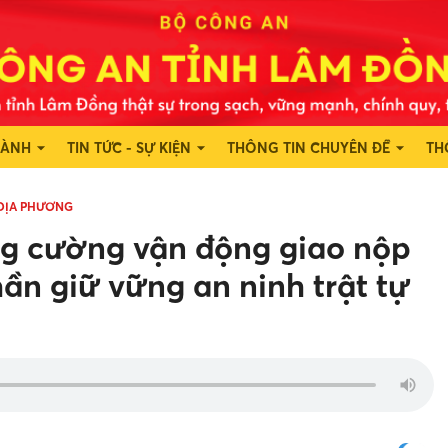
HÀNH
TIN TỨC - SỰ KIỆN
THÔNG TIN CHUYÊN ĐỀ
TH
 ĐỊA PHƯƠNG
ng cường vận động giao nộp
phần giữ vững an ninh trật tự