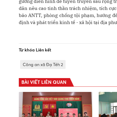
gương điển hình để tuyên truyền sâu rộng tr
dân nêu cao tinh thần trách nhiệm, tích cực
bảo ANTT, phòng chống tội phạm, hướng đế
định và phát triển kinh tế - xã hội tại địa ph
Từ khóa Liên kết
Công an xã Đạ Tẻh 2
BÀI VIẾT LIÊN QUAN