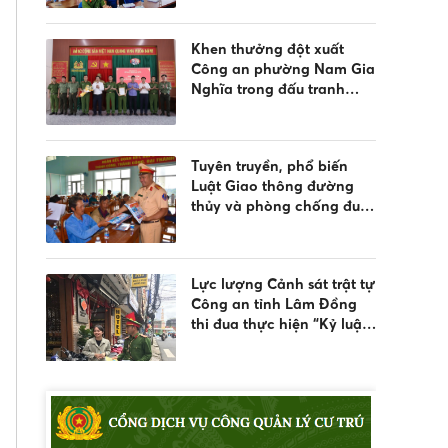
nước và quản lý vũ khí,
vật liệu nổ, công cụ hỗ trợ
Khen thưởng đột xuất
Công an phường Nam Gia
Nghĩa trong đấu tranh
phòng, chống tội phạm
Tuyên truyền, phổ biến
Luật Giao thông đường
thủy và phòng chống đuối
nước
Lực lượng Cảnh sát trật tự
Công an tỉnh Lâm Đồng
thi đua thực hiện “Kỷ luật
nhất - Trung thành nhất -
Gần dân nhất”