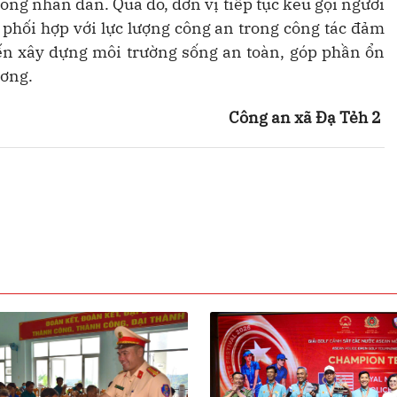
ong nhân dân. Qua đó, đơn vị tiếp tục kêu gọi người
 phối hợp với lực lượng công an trong công tác đảm
n xây dựng môi trường sống an toàn, góp phần ổn
ương.
Công an xã Đạ Tẻh 2