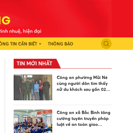
ÔNG TIN CẦN BIẾT
THÔNG BÁO
TIN MỚI NHẤT
Công an phường Mũi Né
cùng người dân tìm thấy
nữ du khách sau gần 02
ngày đi lạc
Công an xã Bắc Bình tăng
cường tuyên truyền pháp
luật về an toàn giao
thông, phòng chống đuối