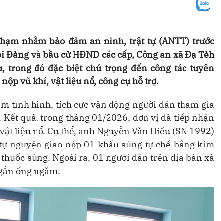
 phạm nhằm bảo đảm an ninh, trật tự (ANTT) trước
i Đảng và bầu cử HĐND các cấp, Công an xã Đạ Tẻh
, trong đó đặc biệt chú trọng đến công tác tuyên
p vũ khí, vật liệu nổ, công cụ hỗ trợ.
m tình hình, tích cực vận động người dân tham gia
 Kết quả, trong tháng 01/2026, đơn vị đã tiếp nhận
 vật liệu nổ. Cụ thể, anh Nguyễn Văn Hiếu (SN 1992)
ã tự nguyện giao nộp 01 khẩu súng tự chế bằng kim
a thuốc súng. Ngoài ra,
01 người dân trên địa bàn xã
 gắn ống ngắm.