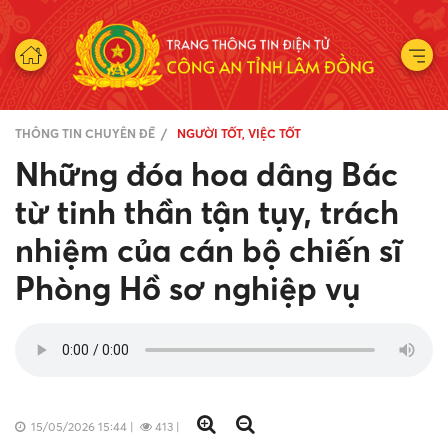
THÔNG TIN CHUYÊN ĐỀ
NGƯỜI TỐT, VIỆC TỐT
Những đóa hoa dâng Bác
từ tinh thần tận tụy, trách
nhiệm của cán bộ chiến sĩ
Phòng Hồ sơ nghiệp vụ
15/05/2026 15:44
|
413
|