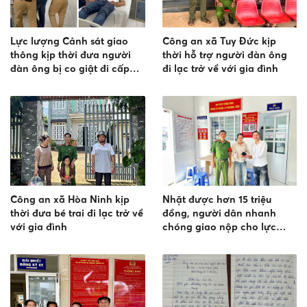
Lực lượng Cảnh sát giao
Công an xã Tuy Đức kịp
thông kịp thời đưa người
thời hỗ trợ người đàn ông
đàn ông bị co giật đi cấp
đi lạc trở về với gia đình
cứu kịp thời
Công an xã Hòa Ninh kịp
Nhặt được hơn 15 triệu
thời đưa bé trai đi lạc trở về
đồng, người dân nhanh
với gia đình
chóng giao nộp cho lực
lượng Công an để trả lại
người mất