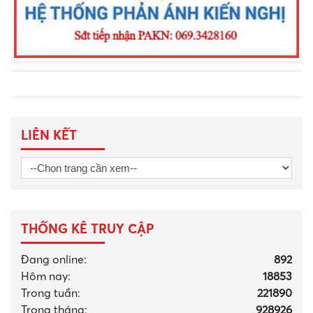
LIÊN KẾT
THỐNG KÊ TRUY CẬP
Đang online:
892
Hôm nay:
18853
Trong tuần:
221890
Trong tháng
:
928926