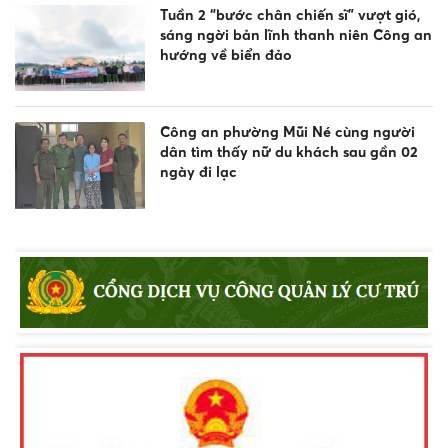
Tuần 2 “bước chân chiến sĩ” vượt gió,
sáng ngời bản lĩnh thanh niên Công an
hướng về biển đảo
Công an phường Mũi Né cùng người
dân tìm thấy nữ du khách sau gần 02
ngày đi lạc
Công an xã Bắc Bình tăng cường tuyên
truyền pháp luật về an toàn giao
thông, phòng chống đuối nước và
quản lý vũ khí, vật liệu nổ, công cụ hỗ
trợ
Khen thưởng đột xuất Công an
phường Nam Gia Nghĩa trong đấu
tranh phòng, chống tội phạm