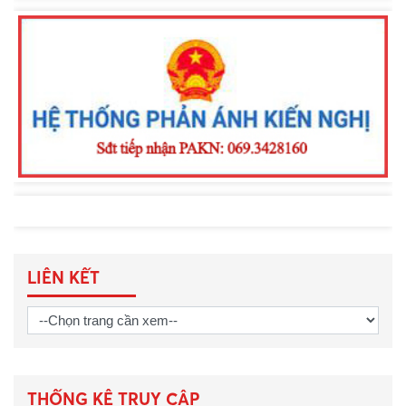
Khen thưởng đột xuất Công an
phường Nam Gia Nghĩa trong đấu
tranh phòng, chống tội phạm
LIÊN KẾT
THỐNG KÊ TRUY CẬP