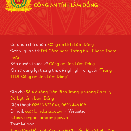
Cơ quan chủ quản:
Công an tỉnh Lâm Đồng
Đơn vị quản trị:
Đội Công nghệ Thông tin - Phòng Tham
mưu
Bản quyền thuộc về
Công an tỉnh Lâm Đồng
Khi sử dụng lại thông tin, đề nghị ghi rõ nguồn
"Trang
TTĐT Công an tỉnh Lâm Đồng"
Địa chỉ:
Số 4 đường Trần Bình Trọng, phường Cam Ly -
Đà Lạt, tỉnh Lâm Đồng
Điện thoại:
02633.822.043, 0693.446.109
E-mail:
ca@lamdong.gov.vn
- Website:
https://congan.lamdong.gov.vn
Thiết kế bởi:
Trung tâm Đổi mới sáng tạo & Chuyển đổi số tỉnh Lâm