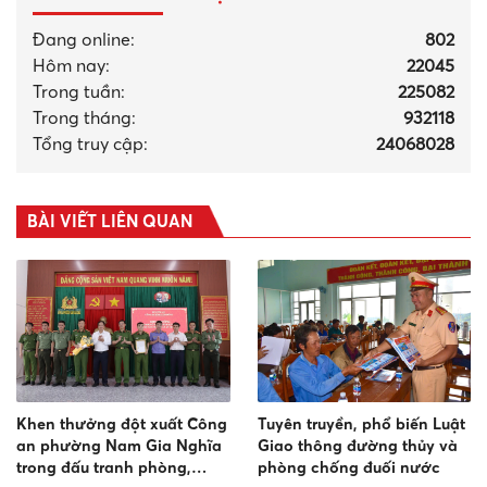
Đang online:
802
Hôm nay:
22045
Trong tuần:
225082
Trong tháng
:
932118
Tổng truy cập:
24068028
BÀI VIẾT LIÊN QUAN
Khen thưởng đột xuất Công
Tuyên truyền, phổ biến Luật
an phường Nam Gia Nghĩa
Giao thông đường thủy và
trong đấu tranh phòng,
phòng chống đuối nước