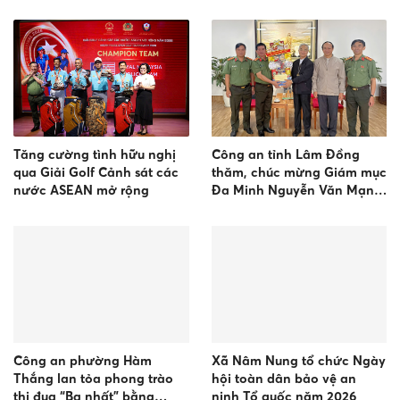
chống tội phạm
Tăng cường tình hữu nghị
Công an tỉnh Lâm Đồng
qua Giải Golf Cảnh sát các
thăm, chúc mừng Giám mục
nước ASEAN mở rộng
Đa Minh Nguyễn Văn Mạnh
- Giám mục giáo phận Đà
Lạt nhân dịp lễ bổn mạng
Thánh Đa Minh
Công an phường Hàm
Xã Nâm Nung tổ chức Ngày
Thắng lan tỏa phong trào
hội toàn dân bảo vệ an
thi đua “Ba nhất” bằng
ninh Tổ quốc năm 2026