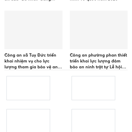
những việc làm thiết thực
Công an xã Tuy Đức triển
Công an phường phan thiết
khai nhiệm vụ cho lực
triển khai lực lượng đảm
lượng tham gia bảo vệ an
bảo an ninh trật tự Lễ hội
ninh, trật tự ở cơ sở
Cầu ngư của các vạn chài
phường phan thiết năm
2026