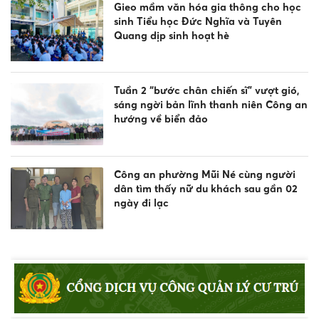
Gieo mầm văn hóa gia thông cho học
sinh Tiểu học Đức Nghĩa và Tuyên
Quang dịp sinh hoạt hè
Tuần 2 “bước chân chiến sĩ” vượt gió,
sáng ngời bản lĩnh thanh niên Công an
hướng về biển đảo
Công an phường Mũi Né cùng người
dân tìm thấy nữ du khách sau gần 02
ngày đi lạc
Công an xã Bắc Bình tăng cường tuyên
truyền pháp luật về an toàn giao
thông, phòng chống đuối nước và
quản lý vũ khí, vật liệu nổ, công cụ hỗ
trợ