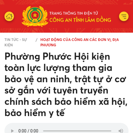
TIN TỨC - SỰ
HOẠT ĐỘNG CỦA CÔNG AN CÁC ĐƠN VỊ, ĐỊA
KIỆN
PHƯƠNG
Phường Phước Hội kiện
toàn lực lượng tham gia
bảo vệ an ninh, trật tự ở cơ
sở gắn với tuyên truyền
chính sách bảo hiểm xã hội,
bảo hiểm y tế