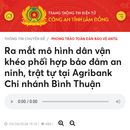
THÔNG TIN CHUYÊN ĐỀ
PHONG TRÀO TOÀN DÂN BẢO VỆ ANTQ
Ra mắt mô hình dân vận
khéo phối hợp bảo đảm an
ninh, trật tự tại Agribank
Chi nhánh Bình Thuận
05/06/2026 15:14
|
486
|