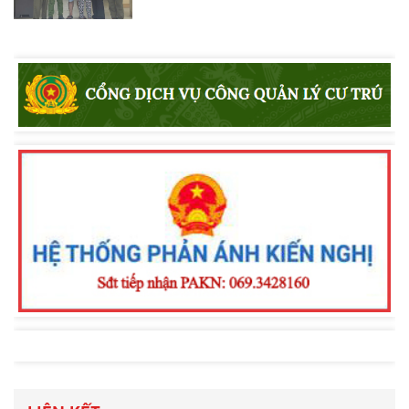
Công an xã Bắc Bình tăng cường tuyên
truyền pháp luật về an toàn giao
thông, phòng chống đuối nước và
quản lý vũ khí, vật liệu nổ, công cụ hỗ
trợ
Khen thưởng đột xuất Công an
phường Nam Gia Nghĩa trong đấu
tranh phòng, chống tội phạm