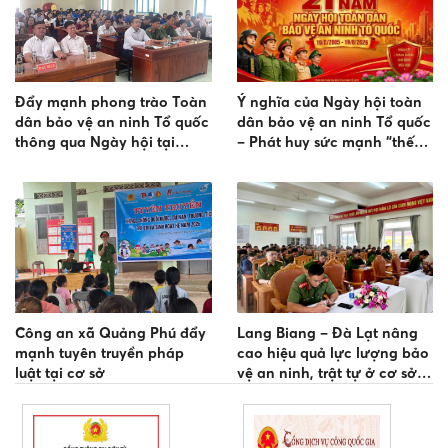
Đẩy mạnh phong trào Toàn
Ý nghĩa của Ngày hội toàn
dân bảo vệ an ninh Tổ quốc
dân bảo vệ an ninh Tổ quốc
thông qua Ngày hội tại
– Phát huy sức mạnh “thế
Trường THPT Hàm Thuận
trận lòng dân” trong sự
Nam
nghiệp bảo vệ an ninh, trật
tự
Công an xã Quảng Phú đẩy
Lang Biang – Đà Lạt nâng
mạnh tuyên truyền pháp
cao hiệu quả lực lượng bảo
luật tại cơ sở
vệ an ninh, trật tự ở cơ sở
sau sáp nhập