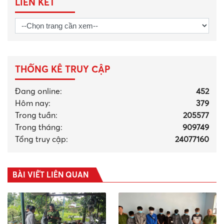
LIÊN KẾT
THỐNG KÊ TRUY CẬP
Đang online:
452
Hôm nay:
379
Trong tuần:
205577
Trong tháng
:
909749
Tổng truy cập:
24077160
BÀI VIẾT LIÊN QUAN