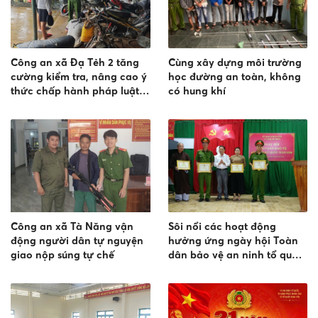
Công an xã Đạ Tẻh 2 tăng
Cùng xây dựng môi trường
cường kiểm tra, nâng cao ý
học đường an toàn, không
thức chấp hành pháp luật,
có hung khí
phòng ngừa vi phạm về độ,
chế phương tiện
Công an xã Tà Năng vận
Sôi nổi các hoạt động
động người dân tự nguyện
hưởng ứng ngày hội Toàn
giao nộp súng tự chế
dân bảo vệ an ninh tổ quốc
năm 2026 tại xã Bắc Ruộng