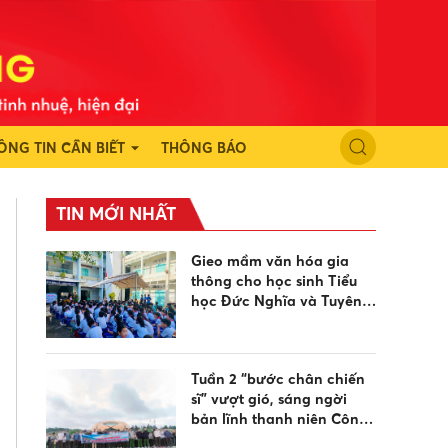
ÔNG TIN CẦN BIẾT
THÔNG BÁO
TIN MỚI NHẤT
Gieo mầm văn hóa gia
thông cho học sinh Tiểu
học Đức Nghĩa và Tuyên
Quang dịp sinh hoạt hè
Tuần 2 “bước chân chiến
sĩ” vượt gió, sáng ngời
bản lĩnh thanh niên Công
an hướng về biển đảo