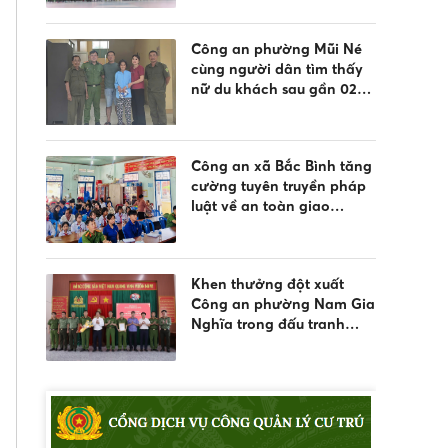
Công an phường Mũi Né
cùng người dân tìm thấy
nữ du khách sau gần 02
ngày đi lạc
Công an xã Bắc Bình tăng
cường tuyên truyền pháp
luật về an toàn giao
thông, phòng chống đuối
nước và quản lý vũ khí,
vật liệu nổ, công cụ hỗ trợ
Khen thưởng đột xuất
Công an phường Nam Gia
Nghĩa trong đấu tranh
phòng, chống tội phạm