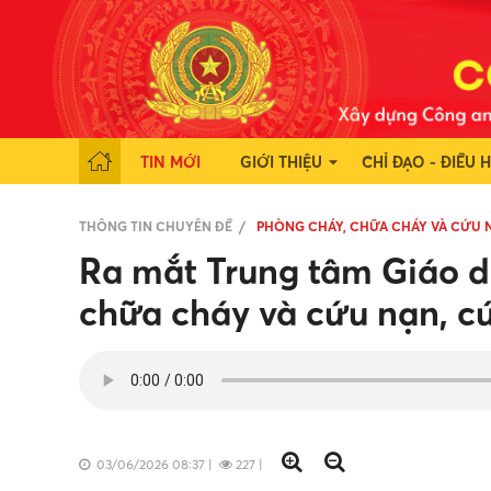
TIN MỚI
GIỚI THIỆU
CHỈ ĐẠO - ĐIỀU 
THÔNG TIN CHUYÊN ĐỀ
PHÒNG CHÁY, CHỮA CHÁY VÀ CỨU 
Ra mắt Trung tâm Giáo d
chữa cháy và cứu nạn, c
03/06/2026 08:37
|
227
|