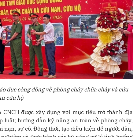
iáo dục cộng đồng về phòng cháy chữa cháy và cứu
ạn cứu hộ
 CNCH được xây dựng với mục tiêu trở thành địa
p luật; hướng dẫn kỹ năng an toàn về phòng cháy,
 nạn, sự cố. Đồng thời, tạo điều kiện để người dân,
ải nghiệm và thực hành các kỹ năng xử lý tình huống