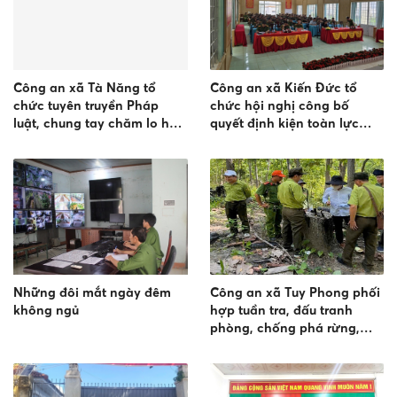
Công an xã Tà Năng tổ
Công an xã Kiến Đức tổ
chức tuyên truyền Pháp
chức hội nghị công bố
luật, chung tay chăm lo học
quyết định kiện toàn lực
sinh vùng đồng bào dân tộc
lượng tham gia bảo vệ an
ninh trật tự ở cơ sở
Những đôi mắt ngày đêm
Công an xã Tuy Phong phối
không ngủ
hợp tuần tra, đấu tranh
phòng, chống phá rừng,
khai thác lâm sản và lấn
chiếm đất rừng trên địa bàn