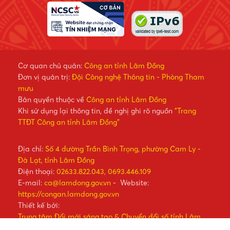
Cơ quan chủ quản:
Công an tỉnh Lâm Đồng
Đơn vị quản trị:
Đội Công nghệ Thông tin - Phòng Tham
mưu
Bản quyền thuộc về
Công an tỉnh Lâm Đồng
Khi sử dụng lại thông tin, đề nghị ghi rõ nguồn
"Trang
TTĐT Công an tỉnh Lâm Đồng"
Địa chỉ:
Số 4 đường Trần Bình Trọng, phường Cam Ly -
Đà Lạt, tỉnh Lâm Đồng
Điện thoại:
02633.822.043, 0693.446.109
E-mail:
ca@lamdong.gov.vn
- Website:
https://congan.lamdong.gov.vn
Thiết kế bởi:
Trung tâm Đổi mới sáng tạo & Chuyển đổi số tỉnh Lâm
Đồng