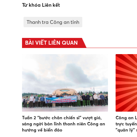
Từ khóa Liên kết
Thanh tra Công an tỉnh
BÀI VIẾT LIÊN QUAN
Tuần 2 “bước chân chiến sĩ” vượt gió,
Công an 
sáng ngời bản lĩnh thanh niên Công an
trực tuyế
hướng về biển đảo
"quản lý" 
công tác 