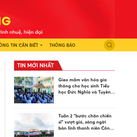
ÔNG TIN CẦN BIẾT
THÔNG BÁO
TIN MỚI NHẤT
Gieo mầm văn hóa gia
thông cho học sinh Tiểu
học Đức Nghĩa và Tuyên
Quang dịp sinh hoạt hè
Tuần 2 “bước chân chiến
sĩ” vượt gió, sáng ngời
bản lĩnh thanh niên Công
an hướng về biển đảo