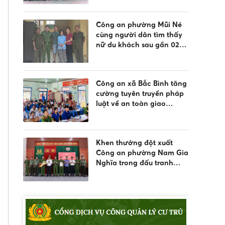
Công an phường Mũi Né
cùng người dân tìm thấy
nữ du khách sau gần 02
ngày đi lạc
Công an xã Bắc Bình tăng
cường tuyên truyền pháp
luật về an toàn giao
thông, phòng chống đuối
nước và quản lý vũ khí,
vật liệu nổ, công cụ hỗ trợ
Khen thưởng đột xuất
Công an phường Nam Gia
Nghĩa trong đấu tranh
phòng, chống tội phạm