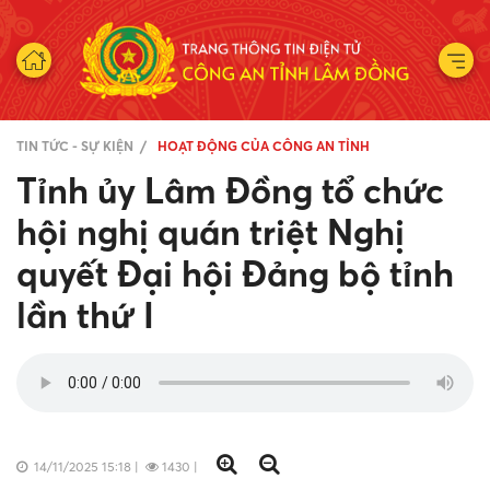
TIN TỨC - SỰ KIỆN
HOẠT ĐỘNG CỦA CÔNG AN TỈNH
Tỉnh ủy Lâm Đồng tổ chức
hội nghị quán triệt Nghị
quyết Đại hội Đảng bộ tỉnh
lần thứ I
14/11/2025 15:18
|
1430
|