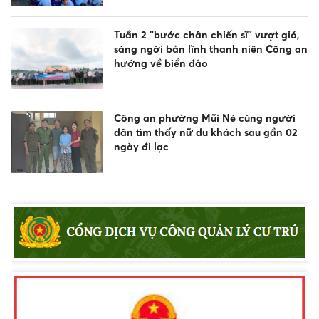
Tuần 2 “bước chân chiến sĩ” vượt gió,
sáng ngời bản lĩnh thanh niên Công an
hướng về biển đảo
Công an phường Mũi Né cùng người
dân tìm thấy nữ du khách sau gần 02
ngày đi lạc
Công an xã Bắc Bình tăng cường tuyên
truyền pháp luật về an toàn giao
thông, phòng chống đuối nước và
quản lý vũ khí, vật liệu nổ, công cụ hỗ
trợ
Khen thưởng đột xuất Công an
phường Nam Gia Nghĩa trong đấu
tranh phòng, chống tội phạm