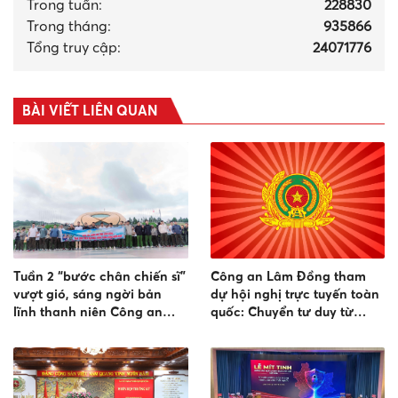
Trong tuần:
228830
Trong tháng
:
935866
Tổng truy cập:
24071776
BÀI VIẾT LIÊN QUAN
Tuần 2 “bước chân chiến sĩ”
Công an Lâm Đồng tham
vượt gió, sáng ngời bản
dự hội nghị trực tuyến toàn
lĩnh thanh niên Công an
quốc: Chuyển tư duy từ
hướng về biển đảo
"quản lý" sang "quản trị cải
tạo" trong công tác cai
nghiện ma túy