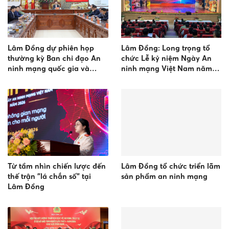
Lâm Đồng dự phiên họp
Lâm Đồng: Long trọng tổ
thường kỳ Ban chỉ đạo An
chức Lễ kỷ niệm Ngày An
ninh mạng quốc gia và
ninh mạng Việt Nam năm
hưởng ứng ngày An ninh
2026
mạng Việt Nam 2026
Từ tầm nhìn chiến lược đến
Lâm Đồng tổ chức triển lãm
thế trận "lá chắn số" tại
sản phẩm an ninh mạng
Lâm Đồng