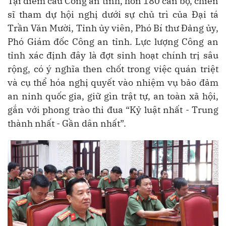
Tại điểm cầu Công an tỉnh, hơn 180 cán bộ, chiến
sĩ tham dự hội nghị dưới sự chủ trì của Đại tá
Trần Văn Mười, Tỉnh ủy viên, Phó Bí thư Đảng ủy,
Phó Giám đốc Công an tỉnh. Lực lượng Công an
tỉnh xác định đây là đợt sinh hoạt chính trị sâu
rộng, có ý nghĩa then chốt trong việc quán triệt
và cụ thể hóa nghị quyết vào nhiệm vụ bảo đảm
an ninh quốc gia, giữ gìn trật tự, an toàn xã hội,
gắn với phong trào thi đua “Kỷ luật nhất - Trung
thành nhất - Gần dân nhất”.